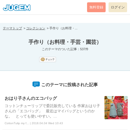
[pear_error: message="Success" code=0 mode=return level=notice
prefix="" info=""]
無料登録
ログイン
テーマトップ
コレクション
手作り（お料理・...
手作り（お料理・手芸・園芸）
このテーマのついた記事：537件
このテーマに投稿された記事
おはり子さんのエコバッグ
コットンチューリップで委託販売している 作家おはり子
さんの「エコバッグ」 最近はマイバッグというのか
な。 とっても使いやすい。...
CottonTulip my f... | 2018.04.04 Wed 10:43