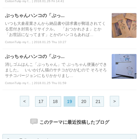
CottonTulip my f... | 2018.01.26 Fri 14:41
ぷっちゃんハンコの「ぷっ...
いつも大倉産業さんから納品書や請求書が郵送されてく
る窓付き封筒をリサイクル。 「おつかれさま」とか
「お世話になってます」とかのハンコもあれば...
CottonTulip my f... | 2018.01.25 Thu 10:27
ぷっちゃんハンコの「ぷっ...
消しゴムはんこ「ぷっちゃん」で ぷっちゃん便箋ができ
ました。 いいかげん猫のサチコがひがむので そろそろ
サチコバージョンにもりかかりまし...
CottonTulip my f... | 2018.01.25 Thu 01:59
<
>
17
18
19
20
21
このテーマに最近投稿したブログ