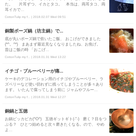
た。 片耳ずつ、イカとタコ。 本当は、両耳タコ、両
耳イカで...
CottonTulip my f... | 2018.02.07 Wed 09:51
銅製ボーズ鍋（坊主鍋）で...
底が丸いボーズ鍋で炊いたご飯、 おこげができました
(*^。^*) まあまず最近見なくなりましたね、お焦げ。
昔はご飯の時 「おこげ...
CottonTulip my f... | 2018.01.31 Wed 13:22
イチゴ・ブルーベリーが痛...
ケーキのデコレーション用のイチゴやブルーベリー、ラ
ズベリーなど使い切れずに残ってしまうことが多々あり
ます。 いたんで腐ってしまう前に ジャムやフルー...
CottonTulip my f... | 2018.01.31 Wed 12:27
銅鍋と五徳
お鍋ピッカピカ(^O^) 五徳ギットギト(-"-) 磨く？目をつ
ぶる？ ひとつ始めると次々磨きたくなる。ので、 やめ
よ...