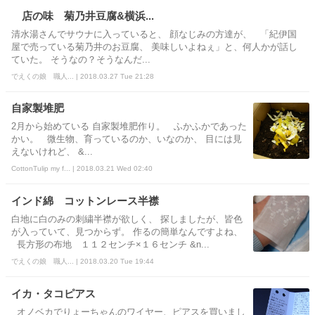
店の味 菊乃井豆腐&横浜...
清水湯さんでサウナに入っていると、 顔なじみの方達が、 「紀伊国
屋で売っている菊乃井のお豆腐、 美味しいよねぇ」と、何人かが話し
ていた。 そうなの？そうなんだ...
でえくの娘 職人... | 2018.03.27 Tue 21:28
自家製堆肥
2月から始めている 自家製堆肥作り。 ふかふかであった
かい。 微生物、育っているのか、いなのか、 目には見
えないけれど、 &...
CottonTulip my f... | 2018.03.21 Wed 02:40
インド綿 コットンレース半襟
白地に白のみの刺繍半襟が欲しく、 探しましたが、皆色
が入っていて、見つからず。 作るの簡単なんですよね、
長方形の布地 １１２センチ×１６センチ &n...
でえくの娘 職人... | 2018.03.20 Tue 19:44
イカ・タコピアス
オノベカでりょーちゃんのワイヤー、ピアスを買いまし