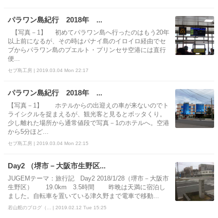
パラワン島紀行 2018年 ...
【写真－1】 初めてパラワン島へ行ったのはもう20年
以上前になるが、その時はパナイ島のイロイロ経由でセ
ブからパラワン島のプエルト・プリンセサ空港には直行
便...
セブ島工房 | 2019.03.04 Mon 22:17
パラワン島紀行 2018年 ...
【写真－1】 ホテルからの出迎えの車が来ないのでト
ライシクルを捉まえるが、観光客と見るとボッタくり。
少し離れた場所から通常値段で写真－1のホテルへ。空港
から5分ほど...
セブ島工房 | 2019.03.04 Mon 22:15
Day2 （堺市－大阪市生野区...
JUGEMテーマ：旅行記 Day2 2018/1/28（堺市－大阪市
生野区） 19.0km 3.5時間 昨晩は天満に宿泊し
ました。自転車を置いている津久野まで電車で移動...
若山舵のブログ（... | 2019.02.12 Tue 15:25