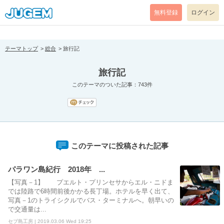
[pear_error: message="Success" code=0 mode=return level=notice
prefix="" info=""]
無料登録
ログイン
テーマトップ
総合
旅行記
旅行記
このテーマのついた記事：743件
このテーマに投稿された記事
パラワン島紀行 2018年 ...
【写真－1】 プエルト・プリンセサからエル・ニドま
では陸路で6時間前後かかる長丁場。ホテルを早く出て、
写真－1のトライシクルでバス・ターミナルへ。朝早いの
で交通量は...
セブ島工房 | 2019.03.06 Wed 19:25