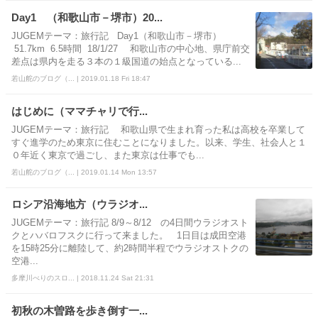
Day1 （和歌山市－堺市）20...
JUGEMテーマ：旅行記 Day1（和歌山市－堺市）
51.7km 6.5時間 18/1/27 和歌山市の中心地、県庁前交
差点は県内を走る３本の１級国道の始点となっている...
若山舵のブログ（... | 2019.01.18 Fri 18:47
はじめに（ママチャリで行...
JUGEMテーマ：旅行記 和歌山県で生まれ育った私は高校を卒業して
すぐ進学のため東京に住むことになりました。以来、学生、社会人と１
０年近く東京で過ごし、また東京は仕事でも...
若山舵のブログ（... | 2019.01.14 Mon 13:57
ロシア沿海地方（ウラジオ...
JUGEMテーマ：旅行記 8/9～8/12 の4日間ウラジオスト
クとハバロフスクに行って来ました。 1日目は成田空港
を15時25分に離陸して、約2時間半程でウラジオストクの
空港...
多摩川べりのスロ... | 2018.11.24 Sat 21:31
初秋の木曽路を歩き倒す一...