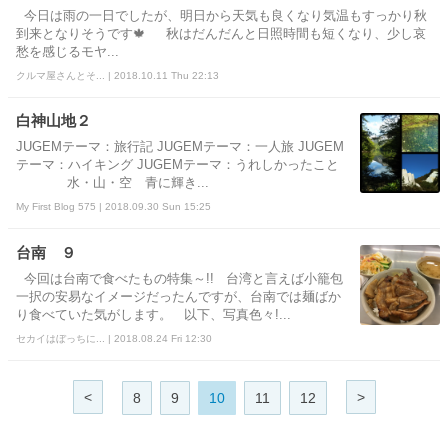
今日は雨の一日でしたが、明日から天気も良くなり気温もすっかり秋
到来となりそうです🍁 秋はだんだんと日照時間も短くなり、少し哀
愁を感じるモヤ...
クルマ屋さんとそ... | 2018.10.11 Thu 22:13
白神山地２
JUGEMテーマ：旅行記 JUGEMテーマ：一人旅 JUGEM
テーマ：ハイキング JUGEMテーマ：うれしかったこと
水・山・空 青に輝き...
My First Blog 575 | 2018.09.30 Sun 15:25
台南 ９
今回は台南で食べたもの特集～!! 台湾と言えば小籠包
一択の安易なイメージだったんですが、台南では麺ばか
り食べていた気がします。 以下、写真色々!...
セカイはぼっちに... | 2018.08.24 Fri 12:30
<
>
8
9
10
11
12