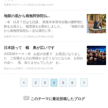
玉泉寺ブログトップ | 2019.11.25 Mon 14:47
地獄の底から南無阿弥陀仏...
：寺 11月７日は七日講。 西尾市本澄寺住職の梛野明仁
師をお迎えし、報恩講をお勤めしました。 「地獄の底
から南無阿弥陀仏～念仏弾圧に学...
玉泉寺ブログトップ | 2019.11.25 Mon 14:46
日本語って 幅 奥が広いです
JUGEMテーマ：寺 お盆の法要で お世話になりまし
た ご住職さんのお母様が お亡くなりになられ お別れ
の会へ 私 知りませんでしたが お...
あおちゃんの釣り... | 2019.10.20 Sun 17:38
<
>
2
3
4
5
6
このテーマに最近投稿したブログ