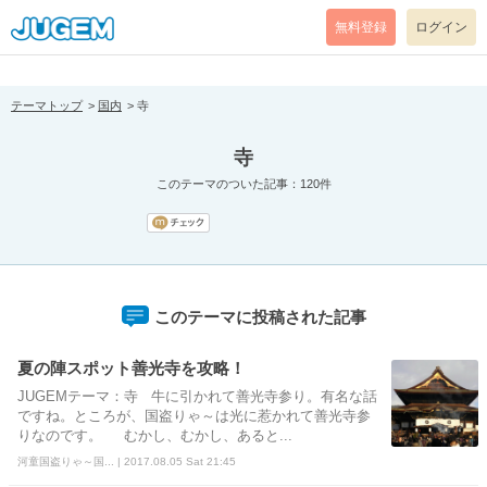
[pear_error: message="Success" code=0 mode=return level=notice
prefix="" info=""]
無料登録
ログイン
テーマトップ
国内
寺
寺
このテーマのついた記事：120件
このテーマに投稿された記事
夏の陣スポット善光寺を攻略！
JUGEMテーマ：寺 牛に引かれて善光寺参り。有名な話
ですね。ところが、国盗りゃ～は光に惹かれて善光寺参
りなのです。 むかし、むかし、あると...
河童国盗りゃ～国... | 2017.08.05 Sat 21:45