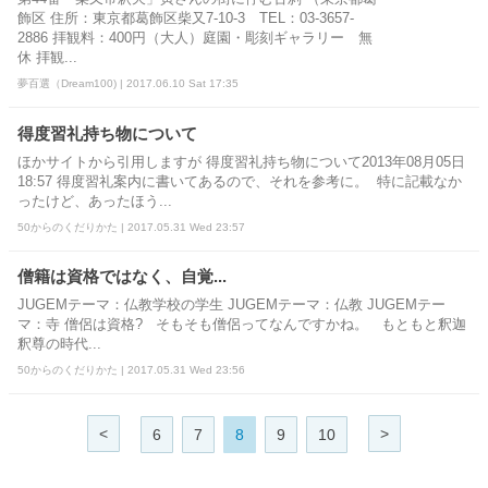
飾区 住所：東京都葛飾区柴又7-10-3 TEL：03-3657-
2886 拝観料：400円（大人）庭園・彫刻ギャラリー 無
休 拝観...
夢百選（Dream100) | 2017.06.10 Sat 17:35
得度習礼持ち物について
ほかサイトから引用しますが 得度習礼持ち物について2013年08月05日
18:57 得度習礼案内に書いてあるので、それを参考に。 特に記載なか
ったけど、あったほう...
50からのくだりかた | 2017.05.31 Wed 23:57
僧籍は資格ではなく、自覚...
JUGEMテーマ：仏教学校の学生 JUGEMテーマ：仏教 JUGEMテー
マ：寺 僧侶は資格? そもそも僧侶ってなんですかね。 もともと釈迦
釈尊の時代...
50からのくだりかた | 2017.05.31 Wed 23:56
<
>
6
7
8
9
10