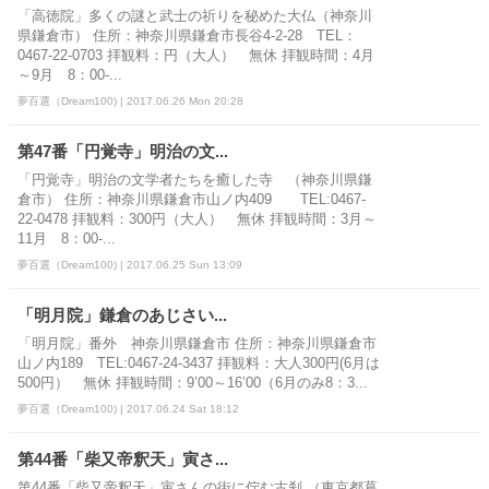
「高徳院」多くの謎と武士の祈りを秘めた大仏（神奈川
県鎌倉市） 住所：神奈川県鎌倉市長谷4-2-28 TEL：
0467-22-0703 拝観料：円（大人） 無休 拝観時間：4月
～9月 8：00-...
夢百選（Dream100) | 2017.06.26 Mon 20:28
第47番「円覚寺」明治の文...
「円覚寺」明治の文学者たちを癒した寺 （神奈川県鎌
倉市） 住所：神奈川県鎌倉市山ノ内409 TEL:0467-
22-0478 拝観料：300円（大人） 無休 拝観時間：3月～
11月 8：00-...
夢百選（Dream100) | 2017.06.25 Sun 13:09
「明月院」鎌倉のあじさい...
「明月院」番外 神奈川県鎌倉市 住所：神奈川県鎌倉市
山ノ内189 TEL:0467-24-3437 拝観料：大人300円(6月は
500円） 無休 拝観時間：9’00～16’00（6月のみ8：3...
夢百選（Dream100) | 2017.06.24 Sat 18:12
第44番「柴又帝釈天」寅さ...
第44番「柴又帝釈天」寅さんの街に佇む古刹 （東京都葛