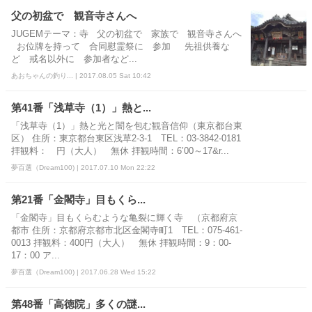
父の初盆で 観音寺さんへ
JUGEMテーマ：寺 父の初盆で 家族で 観音寺さんへ
お位牌を持って 合同慰霊祭に 参加 先祖供養な
ど 戒名以外に 参加者など...
あおちゃんの釣り... | 2017.08.05 Sat 10:42
第41番「浅草寺（1）」熱と...
「浅草寺（1）」熱と光と闇を包む観音信仰（東京都台東
区） 住所：東京都台東区浅草2-3-1 TEL：03-3842-0181
拝観料： 円（大人） 無休 拝観時間：6’00～17&r...
夢百選（Dream100) | 2017.07.10 Mon 22:22
第21番「金閣寺」目もくら...
「金閣寺」目もくらむような亀裂に輝く寺 （京都府京
都市 住所：京都府京都市北区金閣寺町1 TEL：075-461-
0013 拝観料：400円（大人） 無休 拝観時間：9：00-
17：00 ア...
夢百選（Dream100) | 2017.06.28 Wed 15:22
第48番「高徳院」多くの謎...