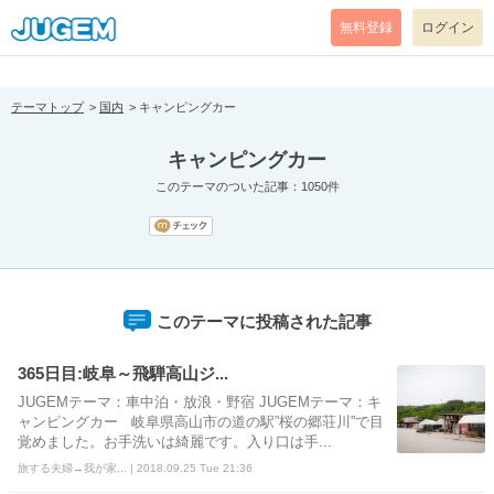
[pear_error: message="Success" code=0 mode=return level=notice
prefix="" info=""]
無料登録
ログイン
テーマトップ
国内
キャンピングカー
キャンピングカー
このテーマのついた記事：1050件
このテーマに投稿された記事
365日目:岐阜～飛騨高山ジ...
JUGEMテーマ：車中泊・放浪・野宿 JUGEMテーマ：キ
ャンピングカー 岐阜県高山市の道の駅”桜の郷荘川”で目
覚めました。お手洗いは綺麗です。入り口は手...
旅する夫婦→我が家... | 2018.09.25 Tue 21:36