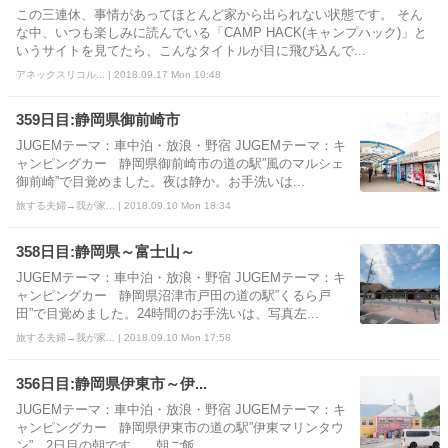
この三連休、事情があってほとんど家から出られない状態です。 そん
な中、いつも楽しみに読んでいる「CAMP HACK(キャンプハック)」と
いうサイトを見てたら、こんなタイトルが目に飛び込んで...
アネックスリコル... | 2018.09.17 Mon 10:48
359日目:静岡県御前崎市
JUGEMテーマ：車中泊・放浪・野宿 JUGEMテーマ：キ
ャンピングカー 静岡県御前崎市の道の駅”風のマルシェ
御前崎”で目覚めました。夜は静か。お手洗いは...
旅する夫婦→我が家... | 2018.09.10 Mon 18:34
358日目:静岡県～富士山～
JUGEMテーマ：車中泊・放浪・野宿 JUGEMテーマ：キ
ャンピングカー 静岡県沼津市戸田の道の駅”くるら戸
田”で目覚めました。24時間のお手洗いは、写真左...
旅する夫婦→我が家... | 2018.09.10 Mon 17:58
356日目:静岡県伊東市～伊...
JUGEMテーマ：車中泊・放浪・野宿 JUGEMテーマ：キ
ャンピングカー 静岡県伊東市の道の駅”伊東マリンタウ
ン”、2日目の朝です。 朝ご飯...