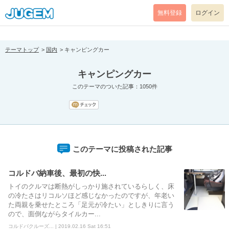
[pear_error: message="Success" code=0 mode=return level=notice
prefix="" info=""]
無料登録
ログイン
テーマトップ
国内
キャンピングカー
キャンピングカー
このテーマのついた記事：1050件
このテーマに投稿された記事
コルドバ納車後、最初の快...
トイのクルマは断熱がしっかり施されているらしく、床
の冷たさはリコルソほど感じなかったのですが、年老い
た両親を乗せたところ「足元が冷たい」としきりに言う
ので、面倒ながらタイルカー...
コルドバクルーズ... | 2019.02.16 Sat 16:51