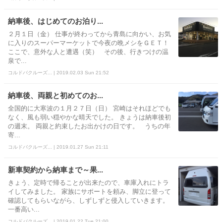
納車後、はじめてのお泊り...
２月１日（金） 仕事が終わってから青島に向かい、お気
に入りのスーパーマーケットで今夜の晩メシをＧＥＴ！
ここで、意外な人と遭遇（笑） その後、行きつけの温
泉で...
コルドバクルーズ... | 2019.02.03 Sun 21:52
納車後、両親と初めてのお...
全国的に大寒波の１月２７日（日） 宮崎はそれほどでも
なく、風も弱い穏やかな晴天でした。 きょうは納車後初
の週末。 両親と約束したお出かけの日です。 うちの年
寄...
コルドバクルーズ... | 2019.01.27 Sun 21:11
新車契約から納車まで～果...
きょう、定時で帰ることが出来たので、車庫入れにトラ
イしてみました。 家族にサポートを頼み、脚立に登って
確認してもらいながら、しずしずと侵入していきます。
一番高い...
コルドバクルーズ... | 2019.01.22 Tue 21:00