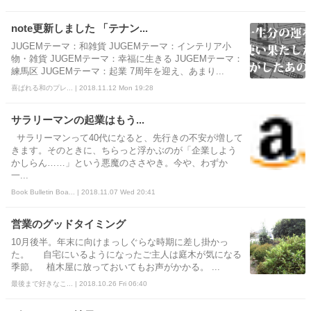
note更新しました 「テナン...
JUGEMテーマ：和雑貨 JUGEMテーマ：インテリア小
物・雑貨 JUGEMテーマ：幸福に生きる JUGEMテーマ：
練馬区 JUGEMテーマ：起業 7周年を迎え、あまり...
喜ばれる和のプレ... | 2018.11.12 Mon 19:28
サラリーマンの起業はもう...
サラリーマンって40代になると、先行きの不安が増して
きます。そのときに、ちらっと浮かぶのが「企業しよう
かしらん……」という悪魔のささやき。今や、わずか
一...
Book Bulletin Boa... | 2018.11.07 Wed 20:41
営業のグッドタイミング
10月後半。年末に向けまっしぐらな時期に差し掛かっ
た。 自宅にいるようになったご主人は庭木が気になる
季節。 植木屋に放っておいてもお声がかかる。 ...
最後まで好きなこ... | 2018.10.26 Fri 06:40