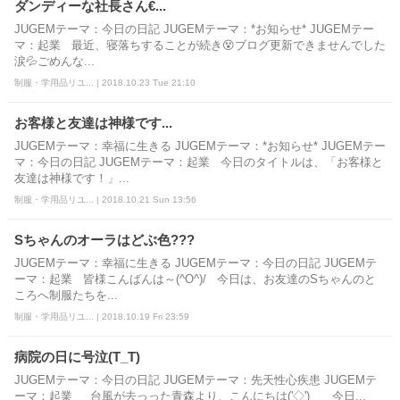
ダンディーな社長さん€...
JUGEMテーマ：今日の日記 JUGEMテーマ：*お知らせ* JUGEMテー
マ：起業 最近、寝落ちすることが続き😵ブログ更新できませんでした
涙💦ごめんな...
制服・学用品リユ... | 2018.10.23 Tue 21:10
お客様と友達は神様です...
JUGEMテーマ：幸福に生きる JUGEMテーマ：*お知らせ* JUGEMテー
マ：今日の日記 JUGEMテーマ：起業 今日のタイトルは、「お客様と
友達は神様です！」...
制服・学用品リユ... | 2018.10.21 Sun 13:56
Sちゃんのオーラはどぶ色???
JUGEMテーマ：幸福に生きる JUGEMテーマ：今日の日記 JUGEMテ
ーマ：起業 皆様こんばんは～(^O^)/ 今日は、お友達のSちゃんのと
ころへ制服たちを...
制服・学用品リユ... | 2018.10.19 Fri 23:59
病院の日に号泣(T_T)
JUGEMテーマ：今日の日記 JUGEMテーマ：先天性心疾患 JUGEMテ
ーマ：起業 台風が去っった青森より、こんにちは('◇')ゞ 今日...