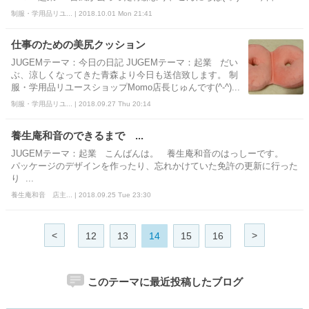
制服・学用品リユ... | 2018.10.01 Mon 21:41
仕事のための美尻クッション
JUGEMテーマ：今日の日記 JUGEMテーマ：起業 だい
ぶ、涼しくなってきた青森より今日も送信致します。 制
服・学用品リユースショップMomo店長じゅんです(^-^)...
制服・学用品リユ... | 2018.09.27 Thu 20:14
養生庵和音のできるまで ...
JUGEMテーマ：起業 こんばんは。 養生庵和音のはっしーです。
パッケージのデザインを作ったり、忘れかけていた免許の更新に行った
り ...
養生庵和音 店主... | 2018.09.25 Tue 23:30
<
>
12
13
14
15
16
このテーマに最近投稿したブログ