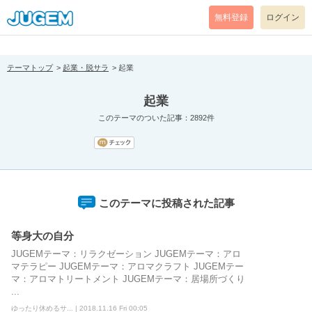
[pear_error: message="Success" code=0 mode=return level=notice
prefix="" info=""]
無料登録
ログイン
テーマトップ
起業・脱サラ
起業
起業
このテーマのついた記事：2892件
このテーマに投稿された記事
等身大の自分
JUGEMテーマ：リラクゼーション JUGEMテーマ：アロ
マテラピー JUGEMテーマ：アロマクラフト JUGEMテー
マ：アロマトリートメント JUGEMテーマ：居場所づくり
...
ゆったり休めるサ... | 2018.11.16 Fri 00:05