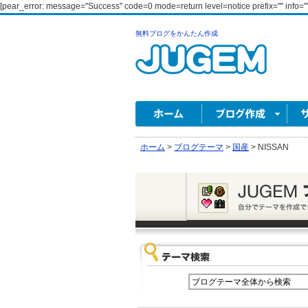
[pear_error: message="Success" code=0 mode=return level=notice prefix="" info=""
無料ブログをかんたん作成
ホーム
>
ブログテーマ
>
国産
>
NISSAN