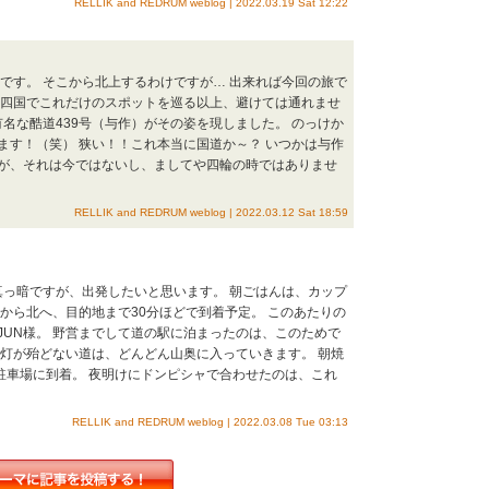
RELLIK and REDRUM weblog | 2022.03.19 Sat 12:22
です。 そこから北上するわけですが… 出来れば今回の旅で
ま、四国でこれだけのスポットを巡る以上、避けては通れませ
有名な酷道439号（与作）がその姿を現しました。 のっけか
ます！（笑） 狭い！！これ本当に国道か～？ いつかは与作
が、それは今ではないし、ましてや四輪の時ではありませ
RELLIK and REDRUM weblog | 2022.03.12 Sat 18:59
真っ暗ですが、出発したいと思います。 朝ごはんは、カップ
から北へ、目的地まで30分ほどで到着予定。 このあたりの
JUN様。 野営までして道の駅に泊まったのは、このためで
街灯が殆どない道は、どんどん山奥に入っていきます。 朝焼
ん駐車場に到着。 夜明けにドンピシャで合わせたのは、これ
RELLIK and REDRUM weblog | 2022.03.08 Tue 03:13