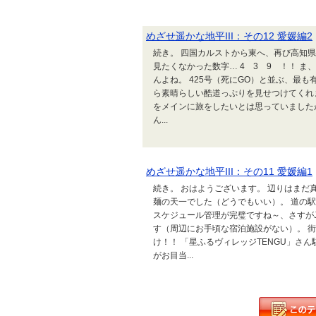
めざせ遥かな地平III：その12 愛媛編2
続き。 四国カルストから東へ、再び高知県
見たくなかった数字… 4 3 9 ！！ 
んよね。 425号（死にGO）と並ぶ、最も
ら素晴らしい酷道っぷりを見せつけてくれ
をメインに旅をしたいとは思っていました
ん...
めざせ遥かな地平III：その11 愛媛編1
続き。 おはようございます。 辺りはまだ
麺の天一でした（どうでもいい）。 道の駅
スケジュール管理が完璧ですね～、さすが
す（周辺にお手頃な宿泊施設がない）。 
け！！ 「星ふるヴィレッジTENGU」さ
がお目当...