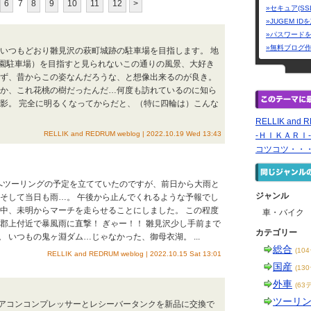
6
7
8
9
10
11
12
>
»セキュア(SS
»JUGEM I
»パスワード
»無料ブログ
は、いつもどおり雛見沢の萩町城跡の駐車場を目指します。 地
園駐車場）を目指すと見られないこの通りの風景、大好き
らず、昔からこの姿なんだろうな、と想像出来るのが良き。
うか、これ花桃の樹だったんだ…何度も訪れているのに知ら
撮影。 完全に明るくなってからだと、（特に四輪は）こんな
RELLIK and 
RELLIK and REDRUM weblog | 2022.10.19 Wed 13:43
-ＨＩＫＡＲＩ
コツコツ・・
へツーリングの予定を立てていたのですが、前日から大雨と
ジャンル
 そして当日も雨…。 午後から止んでくれるような予報でし
の中、未明からマーチを走らせることにしました。 この程度
車・バイク
郡上付近で暴風雨に直撃！ ぎゃー！！ 雛見沢少し手前まで
カテゴリー
 いつもの鬼ヶ淵ダム…じゃなかった、御母衣湖。 ...
総合
(10
RELLIK and REDRUM weblog | 2022.10.15 Sat 13:01
国産
(13
外車
(63
ツーリ
してエアコンコンプレッサーとレシーバータンクを新品に交換で