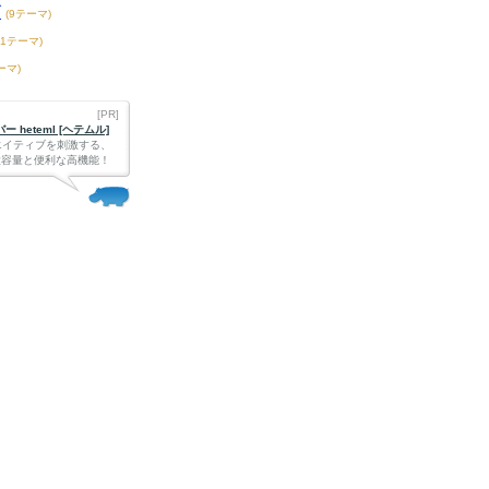
ブ
(9テーマ)
61テーマ)
ーマ)
[PR]
 heteml [ヘテムル]
エイティブを刺激する、
Bの大容量と便利な高機能！