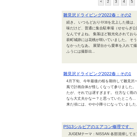
<
2
3
4
5
雛見沢ドライビング2022春：その2
続き。 いつもどおりｲﾁｺﾛを北上した後
味だけど、普通に集合駐車場（せせらぎ公
なんですよね。 集落ほど観光化されてお
萩町城跡には花桃が咲いていました。 そ
なかったなあ。 展望台から愛車を入れて
ふうには撮影出...
雛見沢ドライビング2022春：その1
4月下旬、今年最後の桜を期待して雛見沢
風で計画自体が怪しくなって参りました。
たが、それでは遅すぎます。 仕方なく雨
なら大丈夫かなー？と思っていたところ… 
来た頃には、やや小降りになっていました。
PS13シルビアのエアコン修理です、
JUGEMテーマ：NISSAN 各部清掃