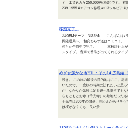
す、工賃込み￥250,000円(税別)です。 有限会社バイパー
239-1955 #エアコン修理 #s13シルビア #チ
移殖完了。
JUGEMテーマ：NISSAN こんばんは
岡陸運局へ。 相変わらず道はコミコミ
何とか午前中で完了。 車検証仕上がり
ンタイプ。 音声で番号が出てくれるタイプな
めざせ遥かな地平III：その14 広島編
続き。 この旅の最後の目的地はここ、尾
いたので、一度桜の時期に訪れたいと思っ
が、なかなか気軽に足を運べる場所でもな
らもともとお寺（千光寺）の敷地だったも
千光寺は806年の開基、見応えがありそう
は桜がなくても、良い景...
180SXにオリジン製ストリームライ