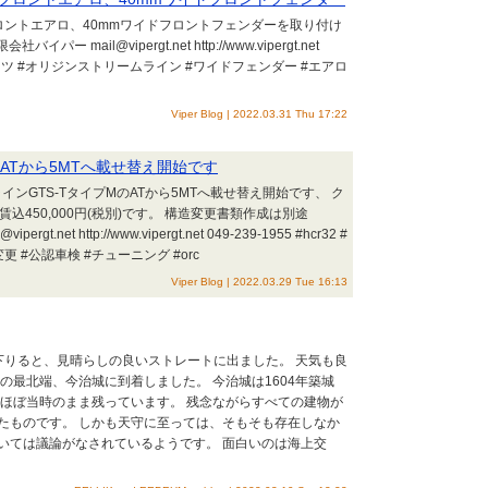
ロントエアロ、40mmワイドフロントフェンダーを取り付け
ー mail@vipergt.net http://www.vipergt.net
 #エアロパーツ #オリジンストリームライン #ワイドフェンダー #エアロ
Viper Blog | 2022.03.31 Thu 17:22
のATから5MTへ載せ替え開始です
イラインGTS-TタイプMのATから5MTへ載せ替え開始です、 ク
工賃込450,000円(税別)です。 構造変更書類作成は別途
.net http://www.vipergt.net 049-239-1955 #hcr32 #
更 #公認車検 #チューニング #orc
Viper Blog | 2022.03.29 Tue 16:13
を下りると、見晴らしの良いストレートに出ました。 天気も良
の最北端、今治城に到着しました。 今治城は1604年築城
、ほぼ当時のまま残っています。 残念ながらすべての建物が
たものです。 しかも天守に至っては、そもそも存在しなか
いては議論がなされているようです。 面白いのは海上交