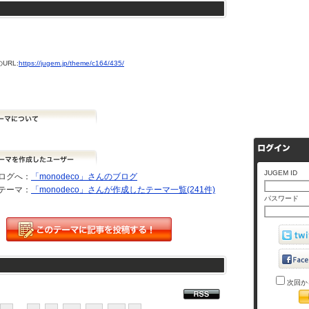
URL:
https://jugem.jp/theme/c164/435/
JUGEM ID
ログへ：
「monodeco」さんのブログ
テーマ：
「monodeco」さんが作成したテーマ一覧(241件)
パスワード
次回か