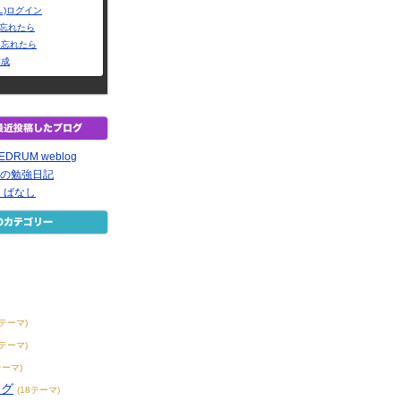
L)ログイン
Dを忘れたら
を忘れたら
作成
REDRUM weblog
-の勉強日記
・ばなし
4テーマ)
0テーマ)
テーマ)
ング
(18テーマ)