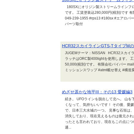
180SXにオリジン製ストリームラインフ
です。 工賃塗装込280,000円(税別)です 有限会社バイパ
049-239-1955 #rps13 #180sx
パーツ取付
HCR32スカイラインGTS-TタイプM
JUGEMテーマ：NISSAN HCR32スカ
ラッチはORC製400lightを使用します。 
50,000(税別)です。 有限会社バイパー mail@vipergt
ミッションスワップ #atmt載せ替え #構造変
めざせ遥かな地平III：その13 愛媛編3
続き。 UFOラインを脱出して北へ。 山
くなって、気持ちいいです！ その後、愛媛
で、日本三大水城の一つ。 見事な石垣は
消失しており、現在見えるものは復元され
ったとも言われており、現在もこの点につ
通...