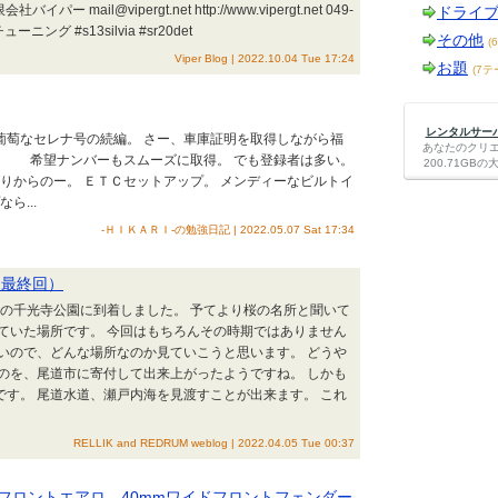
 mail@vipergt.net http://www.vipergt.net 049-
ドライ
ューニング #s13silvia #sr20det
その他
(
Viper Blog | 2022.10.04 Tue 17:24
お題
(7テ
レンタルサーバー
♪ 葡萄なセレナ号の続編。 さー、車庫証明を取得しながら福
あなたのクリ
。 希望ナンバーもスムーズに取得。 でも登録者は多い。
200.71G
からのー。 ＥＴＣセットアップ。 メンディーなビルトイ
ら...
-ＨＩＫＡＲＩ-の勉強日記 | 2022.05.07 Sat 17:34
（最終回）
道の千光寺公園に到着しました。 予てより桜の名所と聞いて
ていた場所です。 今回はもちろんその時期ではありません
いので、どんな場所なのか見ていこうと思います。 どうや
のを、尾道市に寄付して出来上がったようですね。 しかも
です。 尾道水道、瀬戸内海を見渡すことが出来ます。 これ
RELLIK and REDRUM weblog | 2022.04.05 Tue 00:37
ンフロントエアロ、40mmワイドフロントフェンダー