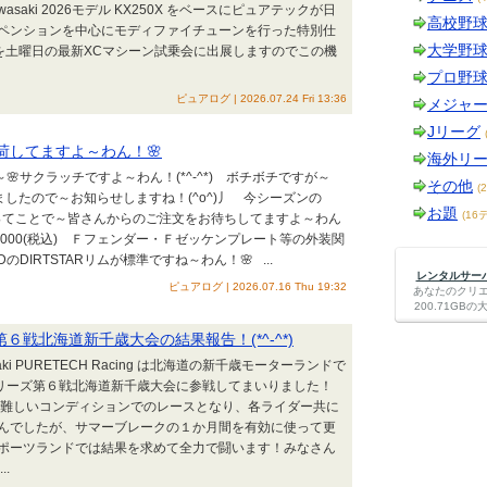
saki 2026モデル KX250X をベースにピュアテックが日
高校野
ペンションを中心にモディファイチューンを行った特別仕
大学野
ロ）を土曜日の最新XCマシーン試乗会に出展しますのでこの機
プロ野
ピュアログ | 2026.07.24 Fri 13:36
メジャ
Jリーグ
入荷してますよ～わん！🌸
海外リ
🌸サクラッチですよ～わん！(*^-^*) ボチボチですが～
その他
(
ましたので～お知らせしますね！(^o^)丿 今シーズンの
お題
(16
押しってことで～皆さんからのご注文をお待ちしてますよ～わん
924.000(税込) Ｆフェンダー・Ｆゼッケンプレート等の外装関
IRTSTARリムが標準ですね～わん！🌸 ...
レンタルサーバー
ピュアログ | 2026.07.16 Thu 19:32
あなたのクリ
200.71G
６戦北海道新千歳大会の結果報告！(*^-^*)
ki PURETECH Racing は北海道の新千歳モーターランドで
シリーズ第６戦北海道新千歳大会に参戦してまいりました！
なり難しいコンディションでのレースとなり、各ライダー共に
んでしたが、サマーブレークの１か月間を有効に使って更
ポーツランドでは結果を求めて全力で闘います！みなさん
.