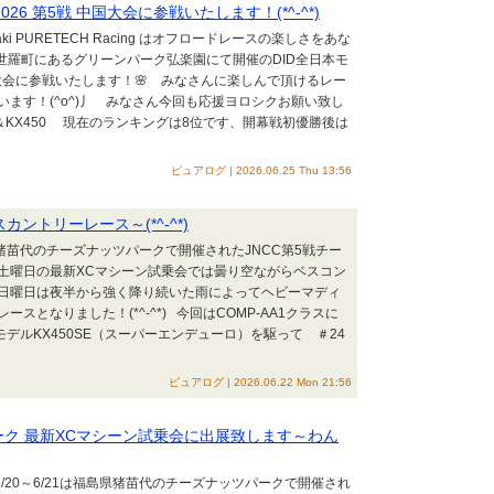
6 第5戦 中国大会に参戦いたします！(*^-^*)
ki PURETECH Racing はオフロードレースの楽しさをあな
島県世羅町にあるグリーンパーク弘楽園にて開催のDID全日本モ
国大会に参戦いたします！🌸 みなさんに楽しんで頂けるレー
ます！(^o^)丿 みなさん今回も応援ヨロシクお願い致し
西條悠人＆KX450 現在のランキングは8位です、開幕戦初優勝後は
ピュアログ | 2026.06.25 Thu 13:56
ントリーレース～(*^-^*)
県猪苗代のチーズナッツパークで開催されたJNCC第5戦チー
土曜日の最新XCマシーン試乗会では曇り空ながらベスコン
日曜日は夜半から強く降り続いた雨によってヘビーマディ
スとなりました！(*^-^*) 今回はCOMP-AA1クラスに
モデルKX450SE（スーパーエンデューロ）を駆って ＃24
ピュアログ | 2026.06.22 Mon 21:56
パーク 最新XCマシーン試乗会に出展致します～わん
6/20～6/21は福島県猪苗代のチーズナッツパークで開催され