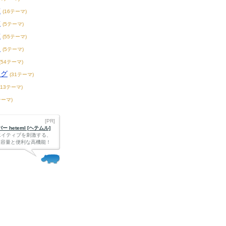
球
(16テーマ)
球
(5テーマ)
球
(55テーマ)
ー
(5テーマ)
(54テーマ)
ーグ
(31テーマ)
213テーマ)
テーマ)
[PR]
 heteml [ヘテムル]
エイティブを刺激する、
Bの大容量と便利な高機能！