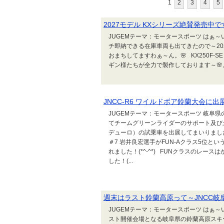
1
2
3
4
5
2027モデル KXシリーズ絶賛発売中
JUGEMテーマ：モータースポーツ はぁ～
チ即納できる在庫車両も出てきたので～2
おまちしてますわぁ～ん。🌸 KX250F
ギン様たちが全力で製作しております～🌸
JNCC-R6 ワイルドボア鈴蘭大会に出展し
JUGEMテーマ：モータースポーツ 岐阜県
てチームグリーンライダーのサポート及び土
デューロ）の試乗車を出展してまいりました！
＃7 岩井良宏選手がFUN-Aクラス5位
れました！(*^-^*) FUNクラスのレ
した！(...
週末はラスト鈴蘭高原って～JNCC岐
JUGEMテーマ：モータースポーツ はぁ
スト開催会場となる岐阜県の鈴蘭高原スキー