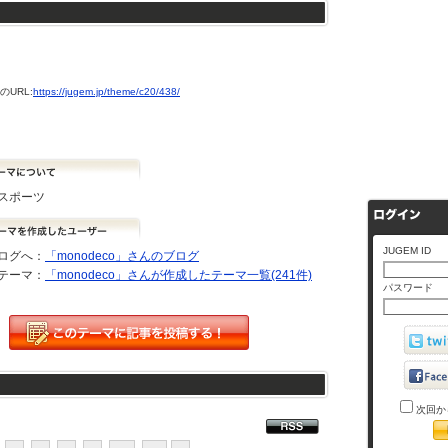
URL:
https://jugem.jp/theme/c20/438/
スポーツ
JUGEM ID
ログへ：
「monodeco」さんのブログ
テーマ：
「monodeco」さんが作成したテーマ一覧(241件)
パスワード
次回か