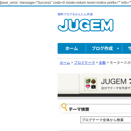
[pear_error: message="Success" code=0 mode=return level=notice prefix="" info=""
無料ブログをかんたん作成
ホーム
>
ブログテーマ
>
全般
>
モータースポ