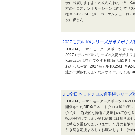
会に出展しますよ～わんわんわん～🌸 Kawa
本のクロスカントリーシーンに向けてサス
様車 KX250SE（スーパーエンデュー
会に皆さん...
2027モデル KXシリーズがボチボチ
JUGEMテーマ：モータースポーツ ど～も～
2027モデルのKXシリーズの入荷が始まり
Kawasakiはワクワクする機種が目白
わんわん～🌸 2027モデル KX250F ￥
連が一新されてますね～ホイールリムもDIDのD
DID全日本モトクロス選手権シリーズ第
JUGEMテーマ：モータースポーツ Kawasa
開催されたDID全日本モトクロス選手権
(^o^)丿 断続的な降雨に見舞われてか
転倒を喫してしまい望む結果には届きませ
に精進を重ねてまいります。９月の名阪ス
引き続き応援よろしくお願いします！(^o^)..