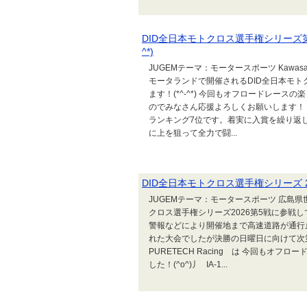
DID全日本モトクロス選手権シリーズ第
^*)
JUGEMテーマ：モータースポーツ Kawasak
モータランドで開催されるDID全日本モ
ます！(*^-^*) 今回もオフロードレー
のでみなさん応援よろしくお願いします！ (^o
ランキング7位です。着実に入賞を繰り返
に上を狙って全力で闘...
DID全日本モトクロス選手権シリーズ 20
JUGEMテーマ：モータースポーツ 広島
クロス選手権シリーズ2026第5戦に参戦
警報などにより開催地まで高速道路が通行
れた大会でしたが決勝の日曜日に向けて次第
PURETECH Racing は 今回もオ
した！(^o^)丿 IA-1...