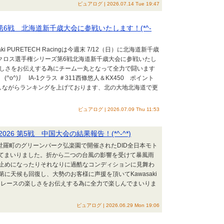
ピュアログ | 2026.07.14 Tue 19:47
6戦 北海道新千歳大会に参戦いたします！(*^-
i PURETECH Racingは今週末 7/12（日）に北海道新千歳
トクロス選手権シリーズ第6戦北海道新千歳大会に参戦いたし
スの楽しさをお伝えする為にチーム一丸となって全力で闘います
^)丿 IA-1クラス ＃311西條悠人＆KX450 ポイント
しながらランキングを上げております、北の大地北海道で更
ピュアログ | 2026.07.09 Thu 11:53
26 第5戦 中国大会の結果報告！(*^-^*)
県世羅町のグリーンパーク弘楽園で開催されたDID全日本モト
してまいりました。折から二つの台風の影響を受けて暴風雨
止めになったりそれなりに過酷なコンディションに見舞わ
に天候も回復し、大勢のお客様に声援を頂いてKawasaki
フロードレースの楽しさをお伝えする為に全力で楽しんでまいりま
ピュアログ | 2026.06.29 Mon 19:06