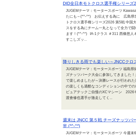
DID全日本モトクロス選手権シリーズ202
JUGEMテーマ：モータースポーツ Kawasa
たにも～(*^-^*) お伝えする為に 広
トクロス選手権シリーズ2026 第5戦 中
スをする為にチーム一丸となって全力で闘い
ます！(*^-^*) IA-1クラス ＃311 
すこしズッ...
降りしきる雨でも楽しい～JNCCクロスカ
JUGEMテーマ：モータースポーツ 福島
ズナッツパーク大会に参加してきました！
で楽しめましたが～決勝レースが行われた
の楽しくも過酷なコンディションの中でのレー
ピュアテックご自慢のXCマシーン 2026
渡會修也選手が激走してく...
週末は JNCC 第５戦 チーズナッツ
🌸 (*^-^*)
JUGEMテーマ：モータースポーツ 今週末