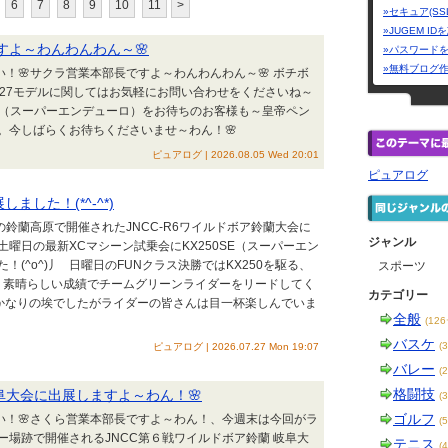
6
7
8
9
10
11
>
»セキュア(SS
»JUGEM I
ですよ～わんわんわん～🌸
»パスワード
»無料ブログ
い！🌸サクラ営業本部長ですよ～わんわんわん～🌸 ボチボ
027モデルに関してはお気軽にお問い合わせをくださいね～
-SE（スーパーエンデューロ）をお待ちのお客様も～皇帝ペン
。今しばらくお待ちくださいませ～わん！🌸
ピュアログ | 2026.08.05 Wed 20:01
ピュアログ
ました！(*^-^*)
の鈴蘭高原で開催されたJNCC-R6ワイルドボア鈴蘭大会に
ジャンル
曜日の最新XCマシーン試乗会にKX250SE（スーパーエン
(^o^)丿 日曜日のFUNクラス決勝ではKX250を駆る、
スポーツ
という素晴らしい成績でチームグリーンライダーをリードしてく
カテゴリー
ースはかなりの埃でしたがライダーの皆さんは目一杯楽しんでいま
全般
(12
バスケ
(
ピュアログ | 2026.07.27 Mon 19:07
バレー
(
格闘技
阜大会に出展しますよ～わん！🌸
(
ゴルフ
～い！🌸さくら営業本部長ですよ～わん！、今週末は今回がラ
(
場跡で開催されるJNCC第６戦ワイルドボア鈴蘭 岐阜大
テニス
(