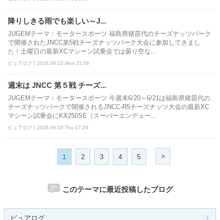
降りしきる雨でも楽しい～J...
JUGEMテーマ：モータースポーツ 福島県猪苗代のチーズナッツパーク
で開催されたJNCC第5戦チーズナッツパーク大会に参加してきまし
た！土曜日の最新XCマシーン試乗会では曇り空な...
ピュアログ | 2026.06.22 Mon 21:56
週末は JNCC 第５戦 チーズ...
JUGEMテーマ：モータースポーツ 今週末6/20～6/21は福島県猪苗代の
チーズナッツパークで開催されるJNCC-R5チーズナッツ大会の最新XC
マシーン試乗会にKX250SE（スーパーエンデュー...
ピュアログ | 2026.06.18 Thu 17:29
>
1
2
3
4
5
このテーマに最近投稿したブログ
ピュアログ