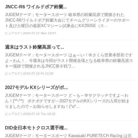
JNCC-R6 ワイルドボア鈴蘭...
JUGEMテーマ：モータースポーツ 岐阜県の鈴蘭高原で開催された
JNCC-R6ワイルドボア鈴蘭大会にてチームグリーンライダーのサポー
ト及び土曜日の最新XCマシーン試乗会にKX250SE（ス...
ピュアログ | 2026.07.27 Mon 19:07
週末はラスト鈴蘭高原って...
JUGEMテーマ：モータースポーツ はぁ～い！🌸さくら営業本部長です
よ～わん！、今週末は今回がラスト開催会場となる岐阜県の鈴蘭高原ス
キー場跡で開催されるJNCC第６戦ワ...
ピュアログ | 2026.07.24 Fri 13:36
2027モデル KXシリーズがボ...
JUGEMテーマ：モータースポーツ ど～も～🌸サクラッチですよ～わ
ん！(*^-^*) ボチボチですが～2027モデルのKXシリーズの入荷が始ま
りましたので～お知らせしますね！(^o^...
ピュアログ | 2026.07.16 Thu 19:32
DID全日本モトクロス選手権...
JUGEMテーマ：モータースポーツ Kawasaki PURETECH Racing は北