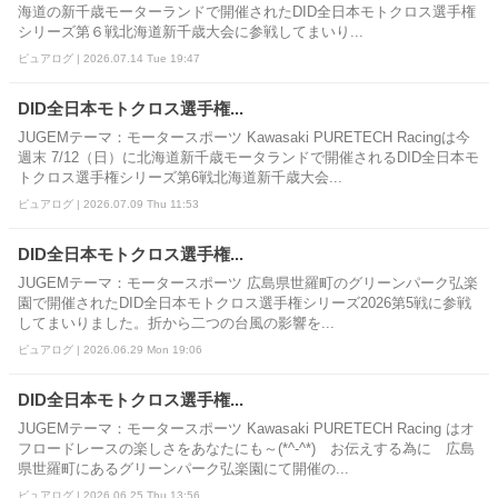
海道の新千歳モーターランドで開催されたDID全日本モトクロス選手権
シリーズ第６戦北海道新千歳大会に参戦してまいり...
ピュアログ | 2026.07.14 Tue 19:47
DID全日本モトクロス選手権...
JUGEMテーマ：モータースポーツ Kawasaki PURETECH Racingは今
週末 7/12（日）に北海道新千歳モータランドで開催されるDID全日本モ
トクロス選手権シリーズ第6戦北海道新千歳大会...
ピュアログ | 2026.07.09 Thu 11:53
DID全日本モトクロス選手権...
JUGEMテーマ：モータースポーツ 広島県世羅町のグリーンパーク弘楽
園で開催されたDID全日本モトクロス選手権シリーズ2026第5戦に参戦
してまいりました。折から二つの台風の影響を...
ピュアログ | 2026.06.29 Mon 19:06
DID全日本モトクロス選手権...
JUGEMテーマ：モータースポーツ Kawasaki PURETECH Racing はオ
フロードレースの楽しさをあなたにも～(*^-^*) お伝えする為に 広島
県世羅町にあるグリーンパーク弘楽園にて開催の...
ピュアログ | 2026.06.25 Thu 13:56