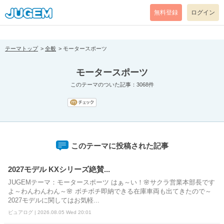
[pear_error: message="Success" code=0 mode=return level=notice
prefix="" info=""]
無料登録
ログイン
テーマトップ
全般
モータースポーツ
モータースポーツ
このテーマのついた記事：3068件
このテーマに投稿された記事
2027モデル KXシリーズ絶賛...
JUGEMテーマ：モータースポーツ はぁ～い！🌸サクラ営業本部長です
よ～わんわんわん～🌸 ボチボチ即納できる在庫車両も出てきたので～
2027モデルに関してはお気軽...
ピュアログ | 2026.08.05 Wed 20:01