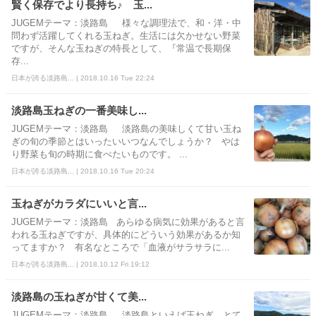
賢く保存でより長持ち♪ 玉...
JUGEMテーマ：淡路島 様々な調理法で、和・洋・中
問わず活躍してくれる玉ねぎ。生活には欠かせない野菜
ですが、そんな玉ねぎの特長として、『常温で長期保
存...
日本が誇る淡路島... | 2018.10.16 Tue 22:24
淡路島玉ねぎの一番美味し...
JUGEMテーマ：淡路島 淡路島の美味しくて甘い玉ね
ぎの旬の季節とはいったいいつなんでしょうか？ やは
り野菜も旬の時期に食べたいものです。 ...
日本が誇る淡路島... | 2018.10.16 Tue 20:24
玉ねぎがカラダにいいと言...
JUGEMテーマ：淡路島 あらゆる病気に効果があると言
われる玉ねぎですが、具体的にどういう効果があるか知
ってますか？ 有名なところで「血液がサラサラに...
日本が誇る淡路島... | 2018.10.12 Fri 19:12
淡路島の玉ねぎが甘くて美...
JUGEMテーマ：淡路島 淡路島といえば玉ねぎ。とて