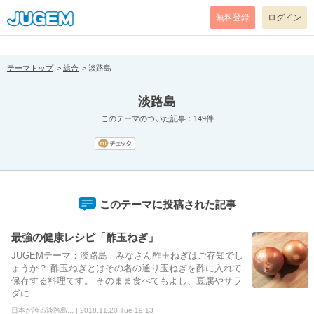
[pear_error: message="Success" code=0 mode=return level=notice
prefix="" info=""]
無料登録
ログイン
テーマトップ
総合
淡路島
淡路島
このテーマのついた記事：149件
このテーマに投稿された記事
最強の健康レシピ「酢玉ねぎ」
JUGEMテーマ：淡路島 みなさん酢玉ねぎはご存知でし
ょうか？ 酢玉ねぎとはその名の通り玉ねぎを酢に入れて
保存する料理です。 そのまま食べてもよし、豆腐やサラ
ダに...
日本が誇る淡路島... | 2018.11.20 Tue 19:13