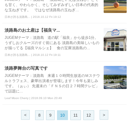
も甘く、やわらかく、そしてみずみずしい日本の代表的
な玉ねぎです。 ではなぜ淡路島の玉ねぎ...
日本が誇る淡路島... | 2018.10.12 Fri 19:12
淡路島のお土産は【福良マ...
JUGEMテーマ：淡路島 道の駅「福良」から徒歩1分。
うずしおクルーズのすぐ前にある 淡路島の美味しいもの
が揃ってる【福良マルシェ】 食の宝庫淡路島の...
日本が誇る淡路島... | 2018.10.12 Fri 19:11
淡路夢舞台の写真です
JUGEMテーマ：淡路島 来週１０時間生放送のＭステウ
ルトラフェス、豪華出演者が登場します！今年も楽しみ
です。（ぉぃ） 先週末の「ＦＮＳの日２７時間テレビ」
で話題に...
Leaf Moon Cherry | 2018.09.10 Mon 20:49
<
>
8
9
10
11
12