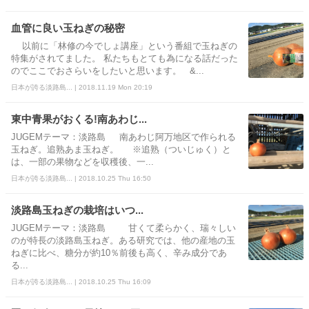
血管に良い玉ねぎの秘密
以前に「林修の今でしょ講座」という番組で玉ねぎの
特集がされてました。 私たちもとても為になる話だった
のでここでおさらいをしたいと思います。 &...
日本が誇る淡路島... | 2018.11.19 Mon 20:19
東中青果がおくる!南あわじ...
JUGEMテーマ：淡路島 南あわじ阿万地区で作られる
玉ねぎ。追熟あま玉ねぎ。 ※追熟（ついじゅく）と
は、一部の果物などを収穫後、一...
日本が誇る淡路島... | 2018.10.25 Thu 16:50
淡路島玉ねぎの栽培はいつ...
JUGEMテーマ：淡路島 甘くて柔らかく、瑞々しい
のが特長の淡路島玉ねぎ。ある研究では、他の産地の玉
ねぎに比べ、糖分が約10％前後も高く、辛み成分であ
る...
日本が誇る淡路島... | 2018.10.25 Thu 16:09