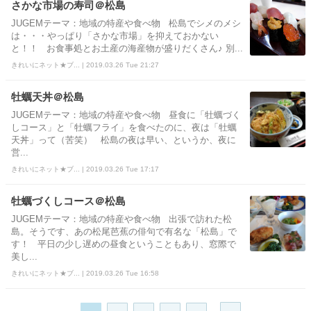
さかな市場の寿司＠松島
JUGEMテーマ：地域の特産や食べ物 松島でシメのメシ
は・・・やっぱり「さかな市場」を抑えておかない
と！！ お食事処とお土産の海産物が盛りだくさん♪ 別...
きれいにネット★ブ... | 2019.03.26 Tue 21:27
牡蠣天丼＠松島
JUGEMテーマ：地域の特産や食べ物 昼食に「牡蠣づく
しコース」と「牡蠣フライ」を食べたのに、夜は「牡蠣
天丼」って（苦笑） 松島の夜は早い、というか、夜に
営...
きれいにネット★ブ... | 2019.03.26 Tue 17:17
牡蠣づくしコース＠松島
JUGEMテーマ：地域の特産や食べ物 出張で訪れた松
島。そうです、あの松尾芭蕉の俳句で有名な「松島」で
す！ 平日の少し遅めの昼食ということもあり、窓際で
美し...
きれいにネット★ブ... | 2019.03.26 Tue 16:58