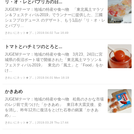
リ・オ・レとパプリカの日...
JUGEMテーマ：地域の特産や食べ物 「東北風土マラソ
ン＆フェスティバル2019」でランナーに提供した、三國
シェフプロデュース のデザート、もう1品が「リ・オ・レ
とパプリ...
きれいにネット★ブ... | 2019.04.02 Tue 16:49
トマトとハチミツのとろと...
JUGEMテーマ：地域の特産や食べ物 3月23、24日に宮
城県の長沼ボート場で開催された「東北風土マラソン＆
フェスティバル2019」 東北の「風土」と「Food」をか
け...
きれいにネット★ブ... | 2019.04.01 Mon 16:19
かきあめ
JUGEMテーマ：地域の特産や食べ物 松島のさかな市場
のレジ前で見つけた「かきあめ」 東日本大震災後、姿
を消し、昨年12月に復活をとげた石巻の銘菓「かきあ
め」...
きれいにネット★ブ... | 2019.03.28 Thu 17:44