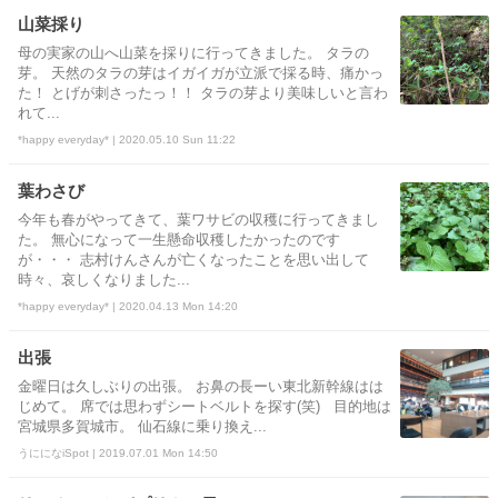
山菜採り
母の実家の山へ山菜を採りに行ってきました。 タラの
芽。 天然のタラの芽はイガイガが立派で採る時、痛かっ
た！ とげが刺さったっ！！ タラの芽より美味しいと言わ
れて...
*happy everyday* | 2020.05.10 Sun 11:22
葉わさび
今年も春がやってきて、葉ワサビの収穫に行ってきまし
た。 無心になって一生懸命収穫したかったのです
が・・・ 志村けんさんが亡くなったことを思い出して
時々、哀しくなりました...
*happy everyday* | 2020.04.13 Mon 14:20
出張
金曜日は久しぶりの出張。 お鼻の長ーい東北新幹線はは
じめて。 席では思わずシートベルトを探す(笑) 目的地は
宮城県多賀城市。 仙石線に乗り換え...
うにになiSpot | 2019.07.01 Mon 14:50