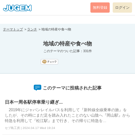
[pear_error: message="Success" code=0 mode=return level=notice
prefix="" info=""]
無料登録
ログイン
テーマトップ
ランチ
地域の特産や食べ物
地域の特産や食べ物
このテーマのついた記事：331件
このテーマに投稿された記事
日本一周各駅停車乗り継ぎ...
2019年にジャパンレイルパスを利用して『新幹線全線乗車の旅』を
したが、その時にまだ足を踏み入れたことのない山陰へ『岡山駅』から
特急を利用して『松江駅』まで行き、その帰りに特急を...
セブ島工房 | 2024.04.17 Wed 19:24