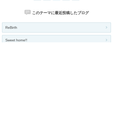
このテーマに最近投稿したブログ
ReBirth
Sweet home!!
あみーごのつれづれ
男の料理倶楽部だんしゃくオフィシ...
本町スタジオブログ(トマトクッキ...
関連カテゴリー
総合
ランチ
お酒
和食
フレンチ