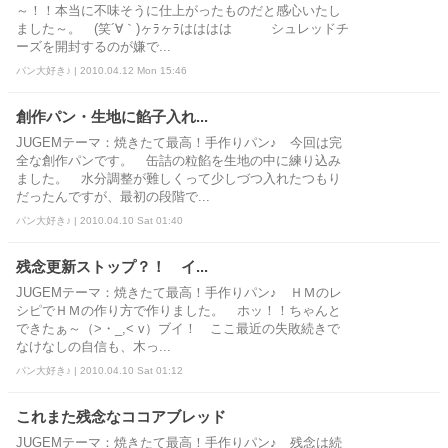
～！！本当に不味そうに仕上がったものだと感心いたし
ました～。 (笑´∀｀)ヶﾗヶﾗはははは シュレッドチ
ーズを開封するのが嫌で...
パン大好き♪ | 2010.04.12 Mon 15:46
創作パン・生地に餡子入れ...
JUGEMテーマ：焼きたて最高！手作りパン♪ 今回は完
全な創作パンです。 缶詰の粒餡を生地の中に練り込み
ました。 水分調整が難しくって少しづつ入れたつもり
だったんですが、最初の段階で...
パン大好き♪ | 2010.04.10 Sat 01:40
残念更新ストップ？！ イ...
JUGEMテーマ：焼きたて最高！手作りパン♪ ＨＭのレ
シピでＨＭの作り方で作りました。 ホッ！！ちゃんと
できたぁ～（>・_,< v）ブイ！ ここ最近の失敗続きで
なけなしの自信も、木っ...
パン大好き♪ | 2010.04.10 Sat 01:12
これまた残念なココアブレッド
JUGEMテーマ：焼きたて最高！手作りパン♪ 残念は続