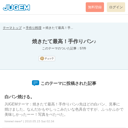
[pear_error: message="Success" code=0 mode=return level=notice
prefix="" info=""]
無料登録
ログイン
テーマトップ
手作り料理
焼きたて最高！手...
焼きたて最高！手作りパン♪
このテーマのついた記事：57件
このテーマに投稿された記事
白パン焼ける。
JUGEMテーマ：焼きたて最高！手作りパン♪先ほどの白パン、見事に
焼けました。なんだかもやしっこみたいな色具合ですが、ふっかふかで
美味しかったーー！写真をぺたぺた。
himmel meer* | 2010.05.15 Sat 02:34