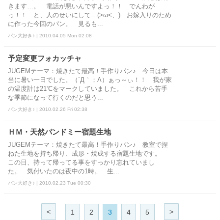
きます…。 電話が悪いんですよっ！！ でんわが
っ！！ と、人のせいにして…(>ω<、) お嫁入りのため
に作った今回のパン。 見るも...
パン大好き♪ | 2010.04.05 Mon 02:08
予定変更フォカッチャ
JUGEMテーマ：焼きたて最高！手作りパン♪ 今日は本
当に暑い一日でした。（´Д｀；Λ）ぁっ～ぃ！！ 我が家
の温度計は21℃をマークしていました。 これから苦手
な季節になって行くのだと思う...
パン大好き♪ | 2010.02.26 Fri 02:38
ＨＭ・天然パンドミー宿題生地
JUGEMテーマ：焼きたて最高！手作りパン♪ 教室で捏
ねた生地を持ち帰り、成形・焼成する宿題生地です。
この日、持って帰ってる事をすっかり忘れていまし
た。 気付いたのは夜中の1時。 生...
パン大好き♪ | 2010.02.23 Tue 00:30
<
>
1
2
3
4
5