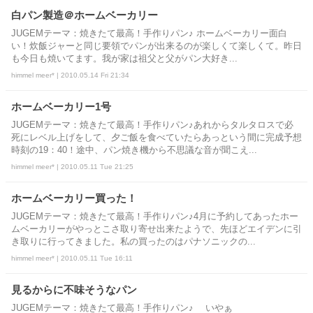
白パン製造＠ホームベーカリー
JUGEMテーマ：焼きたて最高！手作りパン♪ ホームベーカリー面白
い！炊飯ジャーと同じ要領でパンが出来るのが楽しくて楽しくて。昨日
も今日も焼いてます。我が家は祖父と父がパン大好き...
himmel meer* | 2010.05.14 Fri 21:34
ホームベーカリー1号
JUGEMテーマ：焼きたて最高！手作りパン♪あれからタルタロスで必
死にレベル上げをして、夕ご飯を食べていたらあっという間に完成予想
時刻の19：40！途中、パン焼き機から不思議な音が聞こえ...
himmel meer* | 2010.05.11 Tue 21:25
ホームベーカリー買った！
JUGEMテーマ：焼きたて最高！手作りパン♪4月に予約してあったホー
ムベーカリーがやっとこさ取り寄せ出来たようで、先ほどエイデンに引
き取りに行ってきました。私の買ったのはパナソニックの...
himmel meer* | 2010.05.11 Tue 16:11
見るからに不味そうなパン
JUGEMテーマ：焼きたて最高！手作りパン♪ いやぁ