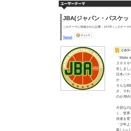
JBA(ジャパン・バスケ
このテーマに投稿された記事：157件 | このテーマの
Tweet
「Make a 
２００６
生しまし
日本バス
か・・・
そんな純
さ、それ
のがJB
大切なの
く、世界
供達を育
「少年よ
新しいバ