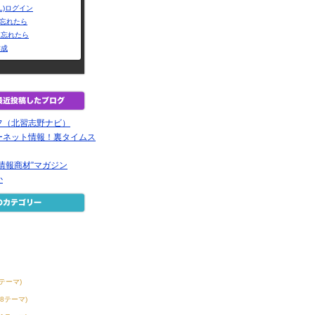
L)ログイン
Dを忘れたら
を忘れたら
作成
フ（北習志野ナビ）
ーネット情報！裏タイムス
情報商材”マガジン
か
6テーマ)
38テーマ)