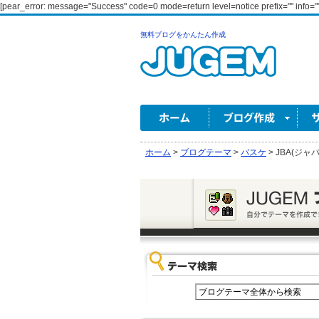
[pear_error: message="Success" code=0 mode=return level=notice prefix="" info=""
無料ブログをかんたん作成
ホーム
>
ブログテーマ
>
バスケ
>
JBA(ジ