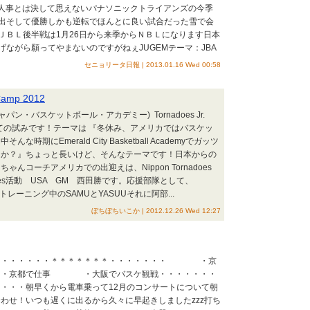
他人事とは決して思えないパナソニックトライアンズの今季
出そして優勝しかも逆転でほんとに良い試合だった雪で会
ＪＢＬ後半戦は1月26日から来季からＮＢＬになります日本
ながら願ってやまないのですがねぇJUGEMテーマ：JBA
セニョリータ日報 | 2013.01.16 Wed 00:58
 Camp 2012
ャパン・バスケットボール・アカデミー) Tornadoes Jr.
012初めての試みです！テーマは 『冬休み、アメリカではバスケッ
時期にEmerald City Basketball Academyでガッツ
んか？』ちょっと長いけど、そんなテーマです！日本からの
んコーチアメリカでの出迎えは、Nippon Tornadoes
does活動 USA GM 西田勝です。応援部隊として、
でトレーニング中のSAMUとYASUUそれに阿部...
ぼちぼちいこか | 2012.12.26 Wed 12:27
・・・・・・・＊＊＊＊＊＊＊・・・・・・・ ・京
京都で仕事 ・大阪でバスケ観戦・・・・・・・
・・・朝早くから電車乗って12月のコンサートについて朝
わせ！いつも遅くに出るから久々に早起きしましたzzz打ち