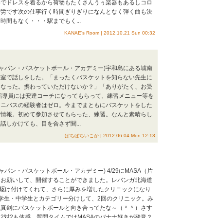
事でドレスを着るから荷物もたくさんうぅ楽器もあるしコロ
苦労です次の仕事行く時間ぎりぎりになんとなく弾く曲も決
時間もなく・・・駅までもく...
KANAE's Room | 2012.10.21 Sun 00:32
(ジャパン・バスケットボール・アカデミー)宇和島にある城南
長室で話しをした。「まったくバスケットを知らない先生に
になった。携わっていただけないか？」「ありがたく、お受
指導員には安達コーチになってもらって、練習メニュー等を
ミニバスの経験者はゼロ。今までまともにバスケットをした
前情報。初めて参加させてもらった、練習。なんと素晴らし
話しかけても、目を合さず聞...
ぼちぼちいこか | 2012.06.04 Mon 12:13
ジャパン・バスケットボール・アカデミー) 4/29にMASA（片
をお願いして、開催することができました。レバンガ北海道
も駆け付けてくれて、さらに厚みを増したクリニックになり
学生・中学生とカテゴリー分けして、2回のクリニック。み
て真剣にバスケットボールと向き合ってたな～（＾＾）さす
2対2も体感。質問タイムではMASAのバナナ好きが発覚？