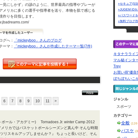
»セキュア(SS
一見にしかず」の諺のように、世界最高の指導やプレーが
»JUGEM I
アメリカに多くの選手や指導者を送り、本物を肌で感じる
»パスワード
境作りを目指します。
»無料ブログ
ww.jbadreams.com/
ログへ：
「mickeyboo」さんのブログ
テーマ：
「mickeyboo」さんが作成したテーマ一覧(7件)
キタナラライ
マル秘インタ
Trey
お買い得“優良
ぼちぼちいこ
ジャンル
6
7
8
9
10
11
>
スポーツ
カテゴリー
アカデミー) Tornadoes Jr. winter Camp 2012
全般
(12
アメリカではバスケットボールシーズンど真ん中 そんな時期
バスケ
(
cademyでガッツリスキルアップしませんか？』 ちょっと長いけど、そん