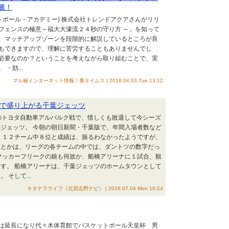
騰！
ットボール・アカデミー) 株式会社トレンドアクアさんがリリ
フェンスの極意～福大大濠流２４秒の守り方 ～」を知って
、マッチアップゾーンを段階的に解説しているところが良
もできますので、理解に苦労することもありませんでし
必要なのか？ということを考えながら取り組むことで、実
・効...
マル秘インターネット情報！裏タイムス | 2018.04.03 Tue 13:12
で盛り上がる千葉ジェッツ
日）のトヨタ自動車アルバルク戦で、惜しくも敗退して今シーズ
ジェッツ。 今朝の朝日新聞・千葉版で、年間入場者数など
 １２チーム中８位と成績は、振るわなかったようですが、
数とかは、リーグの各チームの中では、ダントツの数字だっ
サッカーフリークの娘も何故か、船橋アリーナに１試合、観
す。 船橋アリーナは、千葉ジェッツのホームタウンとして
 そして...
キタナラライフ（北習志野ナビ） | 2016.07.04 Mon 10:24
は延長になり代々木体育館でバスケットボール天皇杯 男