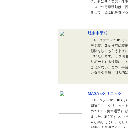
合わせに使う楽譜と仕
コロでの電車移動は一
まって 昼ご飯を食べる
城南中学校
JUGEMテーマ：JBA
中学校。２か月前に校
顧問をしてもらうよう
けいたします。 」外部
サポートする役割に。
ことがない。との、事
いダラダラ感！個人的に
MASA'sクリニック
JUGEMテーマ：JBA(
岡選手）にクリニック
のYUTO（奥本選手）
ました。2時間ずつ、小
んな楽しそうに、そし
が現役！普段できない、