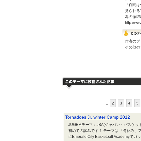
「百聞は
見られる
為の循環
http://w
作者のブ
その他の
1
2
3
4
5
Tornadoes Jr. winter Camp 2012
JUGEMテーマ：JBA(ジャパン・バスケットボール・
初めての試みです！ テーマは 『冬休み、
にEmerald City Basketball A