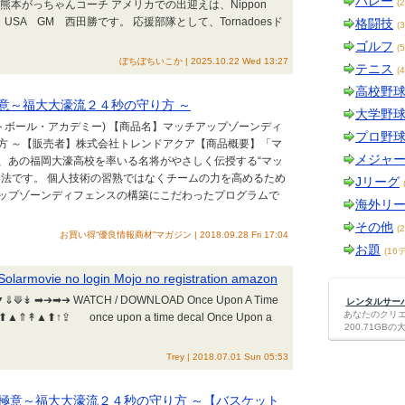
バレー
(
本がっちゃんコーチ アメリカでの出迎えは、Nippon
s活動 USA GM 西田勝です。 応援部隊として、Tornadoesド
格闘技
(
ゴルフ
(
ぼちぼちいこか | 2025.10.22 Wed 13:27
テニス
(
高校野
意～福大大濠流２４秒の守り方 ～
大学野
ットボール・アカデミー) 【商品名】マッチアップゾーンディ
プロ野
方 ～【販売者】株式会社トレンドアクア【商品概要】「マ
メジャ
、あの福岡大濠高校を率いる名将がやさしく伝授する“マッ
得法です。 個人技術の習熟ではなくチームの力を高めるため
Jリーグ
ップゾーンディフェンスの構築にこだわったプログラムで
海外リ
その他
(
お買い得“優良情報商材”マガジン | 2018.09.28 Fri 17:04
お題
(16
olarmovie no login Mojo no registration amazon
 ➡➔➡➔ WATCH / DOWNLOAD Once Upon A Time
レンタルサーバー
あなたのクリ
▲⬆↑⇪ once upon a time decal Once Upon a
200.71G
Trey | 2018.07.01 Sun 05:53
極意～福大大濠流２４秒の守り方 ～【バスケット