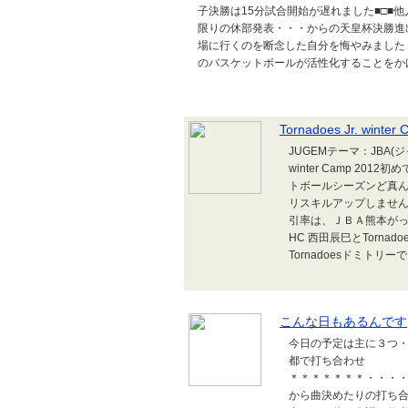
子決勝は15分試合開始が遅れました■□■
限りの休部発表・・・からの天皇杯決勝進
場に行くのを断念した自分を悔やみました
のバスケットボールが活性化することをかげ
Tornadoes Jr. winter
JUGEMテーマ：JBA(ジ
winter Camp 2
トボールシーズンど真ん中そんな
リスキルアップしませ
引率は、ＪＢＡ熊本がっちゃ
HC 西田辰巳とTorna
Tornadoesドミトリー
こんな日もあるんです
今日の予定は主に３つ
都で打ち合わせ ・
＊＊＊＊＊＊＊・・・・
から曲決めたりの打ち合