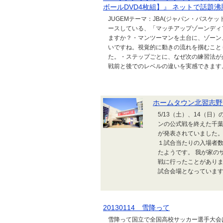
ボールDVD4枚組】』 ネットで話題沸
JUGEMテーマ：JBA(ジャパン・バスケ
ースしている、「マッチアップゾーンディ
ますか？・マンツーマンを土台に、ゾーン
いですね。視覚的に動きの流れを掴むこと
た。・ステップごとに、なぜ次の練習法が
戦前と後でのレベルの違いを実感できます。 
ホームタウン北習志野
5/13（土）、14（
ンの公式戦を終えた千葉
が発表されていました。
１試合当たりの入場者
たようです。 我が家の
戦に行ったことがありま
試合会場となっています。
20130114 雪降って
雪降って国立で全国高校サッカー選手大会