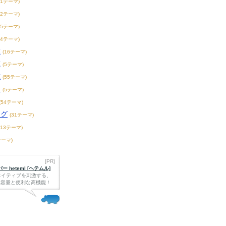
21テーマ)
32テーマ)
55テーマ)
44テーマ)
球
(16テーマ)
球
(5テーマ)
球
(55テーマ)
ー
(5テーマ)
(54テーマ)
ーグ
(31テーマ)
213テーマ)
テーマ)
[PR]
 heteml [ヘテムル]
エイティブを刺激する、
Bの大容量と便利な高機能！