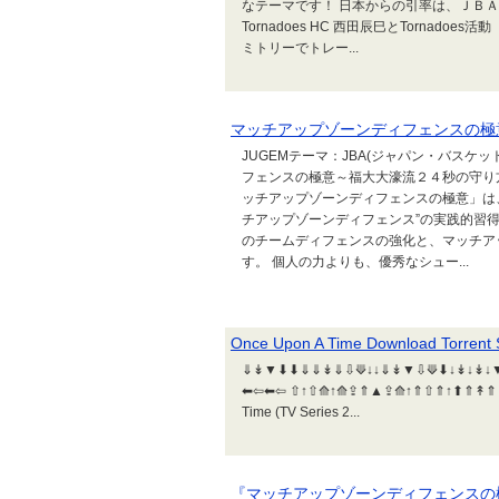
なテーマです！ 日本からの引率は、ＪＢＡ熊
Tornadoes HC 西田辰巳とTornadoe
ミトリーでトレー...
マッチアップゾーンディフェンスの極
JUGEMテーマ：JBA(ジャパン・バスケ
フェンスの極意～福大大濠流２４秒の守り
ッチアップゾーンディフェンスの極意」は
チアップゾーンディフェンス”の実践的習
のチームディフェンスの強化と、マッチア
す。 個人の力よりも、優秀なシュー...
Once Upon A Time Download Torrent S
⇓↡▼⬇⬇⇓⇓↡⇓⇩⟱↓↓⇓↡▼⇩⟱⬇↓↡↓↡↓▼⇓⟱↡
⬅⇦⬅⇦ ⇧↑⇧⟰↑⟰⇪⇑▲⇪⟰↑⇑⇧⇑↑⬆⇑↟⇑⬆▲⇑↟
Time (TV Series 2...
『マッチアップゾーンディフェンスの