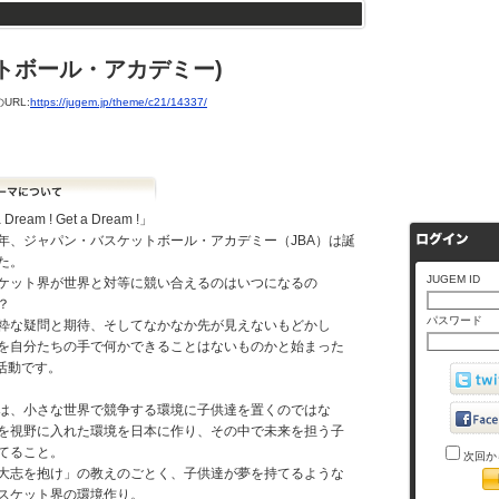
ットボール・アカデミー)
URL:
https://jugem.jp/theme/c21/14337/
Dream ! Get a Dream !」
年、ジャパン・バスケットボール・アカデミー（JBA）は誕
た。
JUGEM ID
ケット界が世界と対等に競い合えるのはいつになるの
？
パスワード
粋な疑問と期待、そしてなかなか先が見えないもどかし
を自分たちの手で何かできることはないものかと始まった
A活動です。
は、小さな世界で競争する環境に子供達を置くのではな
を視野に入れた環境を日本に作り、その中で未来を担う子
てること。
次回か
大志を抱け」の教えのごとく、子供達が夢を持てるような
スケット界の環境作り。