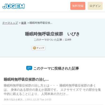
[pear_error: message="Success" code=0 mode=return level=notice
prefix="" info=""]
無料登録
ログイン
テーマトップ
健康
睡眠時無呼吸症候...
睡眠時無呼吸症候群 いびき
このテーマのついた記事：114件
このテーマに投稿された記事
睡眠時無呼吸症候群の治し...
睡眠時無呼吸症候群の治し方とは・・・ 睡眠時無呼吸症候群の多く
は、 身体のある部分の衰えが原因です。 エクササイズで その部分を集
中的に鍛えることにより、 人間本来の力だけ...
身体の悩みを解決... | 2011.12.20 Tue 14:03