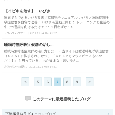
【イビキを治す】 いびき...
家庭でもできるいびき改善／克服完全マニュアル いびき／睡眠時無呼
吸症候群を自宅で改善！ いびきも運動と同じく トレーニングと生活の
中での意識を向けるだけで･･･ １日わずか１０...
ノウハウ ハウツー... | 2011.11.24 Thu 20:52
睡眠時無呼吸症候群の治し...
睡眠時無呼吸症候群の治し方とは・・ 当サイトは睡眠時無呼吸症候群
（ＳＡＳ）に悩まされ、かつ、 「ＣＰＡＰもマウスピースもいや
だ！！」 と思っている、 わがままな（言い換え...
身体の悩みを解決... | 2011.11.21 Mon 14:21
<
>
5
6
7
8
9
このテーマに最近投稿したブログ
下流極貧貧民ダイエットブログ