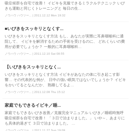
吸症候群を自宅で改善！ イビキを克服できるミラクルテクニック いび
きも運動と同じくトレーニングと 毎日の生...
ノウハウ ハウツー... | 2011.12.12 Mon 19:32
■いびきをスッキリとなくす...
いびきをスッキリとなくす方法 もし、あなたが実際に耳鼻咽喉科に通
院して、 イビキを解消するための手術を受けるのに、 どれくらいの費
用が必要でしょうか？ 一般的に耳鼻咽喉科...
ノウハウ ハウツー... | 2011.12.10 Sat 08:55
【いびきをスッキリとなく...
いびきをスッキリとなくす方法 イビキがあなたの体に引き起こす影
響… その代表的な例が、 日中の強い眠気ではないでしょうか？ イビキ
をかいてるとなんだか、 熟睡してるよ...
ノウハウ ハウツー... | 2011.12.08 Thu 15:12
家庭でもできるイビキ／睡...
家庭でもできるいびき改善／克服完全マニュアル いびき／睡眠時無呼
吸症候群を自宅で改善！ 「３日で治まりました。」 いや～、あまりに
も具体的過ぎて ３日で治まりました。 ...
ノウハウ ハウツー... | 2011.11.27 Sun 19:09