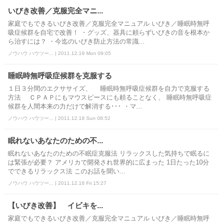
いびき改善／克服完全マニ...
家庭でもできるいびき改善／克服完全マニュアル いびき／睡眠時無呼
吸症候群を自宅で改善！ ・グッズ、器具に頼らずいびきの音を根本か
ら治すには？ ・今迄のいびき防止方法の常識...
ノウハウ ハウツー... | 2011.12.19 Mon 09:05
睡眠時無呼吸症候群を克服する
１日３分間のエクササイズ、 睡眠時無呼吸症候群を自力で克服する
方法 ＣＰＡＰにもマウスピースにも頼ることなく、 睡眠時無呼吸症
候群を人間本来の力だけで解消する･･･ ・マ...
ノウハウ ハウツー... | 2011.12.18 Sun 08:52
眠れないあなたのための不...
眠れないあなたのための不眠症克服法 リラックスした気持ちで眠るに
は緊張が必要？ アメリカで開発され世界的に広まった 1日たった10分
でできるリラックス法 このお話を聞い...
ノウハウ ハウツー... | 2011.12.16 Fri 15:27
【いびき改善】 イビキを...
家庭でもできるいびき改善／克服完全マニュアル いびき／睡眠時無呼