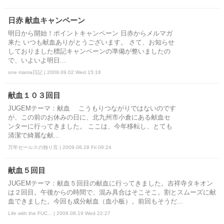
日赤 献血キャンペーン
明日から開始！ポイントキャンペーン 日赤からメルマガ
来た いつも献血ありがとうございます。 さて、お知らせ
しておりました標記キャンペーンの準備が整いましたの
で、いよいよ明日...
one mama日記 | 2009.09.02 Wed 15:18
献血１０３回目
JUGEMテーマ：献血 こうもりつながりではないのです
が、この前のお休みの日に、北九州市小倉にある献血セ
ンターに行ってきました。 ここは、今年移転し、とても
清潔で綺麗な献...
万年セールスの独り言 | 2009.08.28 Fri 09:24
献血５回目
JUGEMテーマ：献血５回目の献血に行ってきました。吉祥寺タキオン
は２回目。午後からの時間で、混み具合はそこそこ。割とスムーズに献
血できました。今回も成分献血（血小板）。前回もそうだ...
Life with the FUC... | 2009.08.19 Wed 22:27