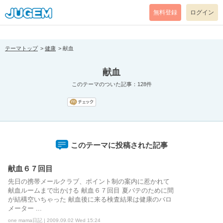
[pear_error: message="Success" code=0 mode=return level=notice
prefix="" info=""]
無料登録
ログイン
テーマトップ
健康
献血
献血
このテーマのついた記事：128件
このテーマに投稿された記事
献血６７回目
先日の携帯メールクラブ、ポイント制の案内に惹かれて
献血ルームまで出かける 献血６７回目 夏バテのために間
が結構空いちゃった 献血後に来る検査結果は健康のバロ
メーター ...
one mama日記 | 2009.09.02 Wed 15:24