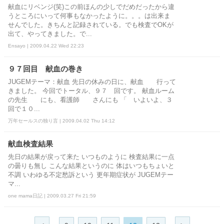
献血にリベンジ(笑)この前ほんの少しでだめだったから違
うところにいって何事もなかったように。。。は出来ま
せんでした。きちんと記録されている。でも検査でOKが
出て、やってきました。で...
Ensayo | 2009.04.22 Wed 22:23
９７回目 献血の巻き
JUGEMテーマ：献血 先日の休みの日に、献血 行って
きました。 今回でトータル、９７ 回です。 献血ルーム
の先生 にも、看護師 さんにも 「 いよいよ、３
回で１０...
万年セールスの独り言 | 2009.04.02 Thu 14:12
献血検査結果
先日の結果が戻って来た いつものように 検査結果に一点
の曇りも無し こんな結果というのに 体はいつもちょいと
不調 いわゆる不定愁訴という 更年期症状が JUGEMテー
マ...
one mama日記 | 2009.03.27 Fri 21:59