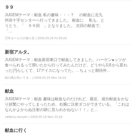
９９
JUGEMテーマ：献血 私の趣味・・・？ の献血に北九
州赤十字センターへ行ってきました。 献血に 私も、と
うとう、「 ９９回 」となりました。 次回の献血で、
「...
万年セールスの独り言 | 2009.05.29 Fri 09:29
新宿アルタ。
JUGEMテーマ：献血新宿東口で献血してきました。ハーゲン●ッツが
食べられるって聞いたから行ってみたんだけど、どうやら5月から変わ
った(?)らしくて、17アイスになってた。…ちょっと期待外...
緑の風が吹いてる... | 2009.05.25 Mon 16:24
献血
JUGEMテーマ：献血 趣味は献血なのだけれど、最近、成分献血をかな
り頻繁にやってしまったため、右腕に注射ダコができている。「これは
なんかよからぬ注射の跡に見られかねない！！」と...
○●Merry merry●○ | 2009.05.18 Mon 23:49
献血に行く