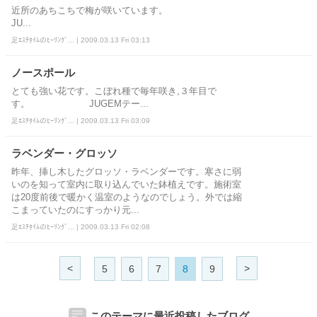
近所のあちこちで梅が咲いています。
JU...
足ｴｽﾃﾀｲﾑのﾋｰﾘﾝｸﾞ... | 2009.03.13 Fri 03:13
ノースポール
とても強い花です。こぼれ種で毎年咲き,３年目で
す。 JUGEMテー...
足ｴｽﾃﾀｲﾑのﾋｰﾘﾝｸﾞ... | 2009.03.13 Fri 03:09
ラベンダー・グロッソ
昨年、挿し木したグロッソ・ラベンダーです。寒さに弱
いのを知って室内に取り込んでいた鉢植えです。施術室
は20度前後で暖かく温室のようなのでしょう。外では縮
こまっていたのにすっかり元...
足ｴｽﾃﾀｲﾑのﾋｰﾘﾝｸﾞ... | 2009.03.13 Fri 02:08
<
>
5
6
7
8
9
このテーマに最近投稿したブログ