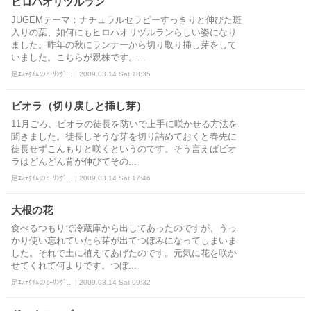
ヒロハオリヅルラン
JUGEMテーマ：ナチュラルセラピーすっきりと伸びた斑
入りの葉、如何にもヒロハオリヅルランらしい姿になり
ました。昨年の秋にランナーから切り取り挿し芽をして
いました。こちらが親株です。...
足ｴｽﾃﾀｲﾑのﾋｰﾘﾝｸﾞ... | 2009.03.14 Sat 18:35
ビオラ（切り戻しと挿し芽）
11月ごろ、ビオラの徒長を防いで上手に咲かせる方法を
聞きました。徒長しそうな芽を切り詰めておくと春先に
徒長せずこんもりと咲くというのです。そう言えばビオ
ラはどんどん背が伸びてその...
足ｴｽﾃﾀｲﾑのﾋｰﾘﾝｸﾞ... | 2009.03.14 Sat 17:46
大根の花
食べるつもりで冷蔵庫から出してあったのですが、うっ
かり使い忘れていたら芽が出てつぼみになってしまいま
した。それで土に植えてあげたのです。元気に花を咲か
せてくれて何よりです。つぼ...
足ｴｽﾃﾀｲﾑのﾋｰﾘﾝｸﾞ... | 2009.03.14 Sat 09:32