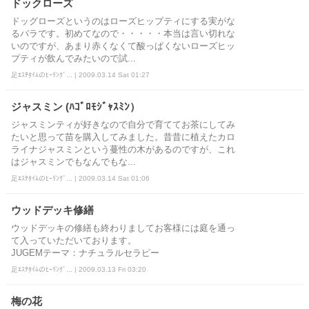
ドックローズ
ドッグローズというのはローズヒップティにする実がな
るバラです。初めてなので・・・・・本当は言い切れな
いのですが、あまり赤くなくて酸っぱくないローズヒッ
プティが飲んでみたいので試...
足ｴｽﾃﾀｲﾑのﾋｰﾘﾝｸﾞ... | 2009.03.14 Sat 01:27
ジャスミン (ﾊｺﾞﾛﾓｼﾞｬｽﾐﾝ）
ジャスミンティが好きなので自分で育ててお茶にしてみ
たいと思って苗を購入してみました。昔昔に植えたカロ
ライナジャスミンという蔓性の木があるのですが、これ
はジャスミンでもなんでもな...
足ｴｽﾃﾀｲﾑのﾋｰﾘﾝｸﾞ... | 2009.03.14 Sat 01:06
ウッドデッキ修繕
ウッドデッキの修繕も終わりましてお客様には庭を通っ
て入っていただいております。
JUGEMテーマ：ナチュラルセラピー
足ｴｽﾃﾀｲﾑのﾋｰﾘﾝｸﾞ... | 2009.03.13 Fri 03:20
梅の花