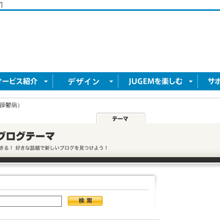
]
躁鬱病）