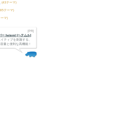
題
(43テーマ)
185テーマ)
テーマ)
[PR]
 heteml [ヘテムル]
エイティブを刺激する、
Bの大容量と便利な高機能！