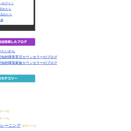
L)ログイン
Dを忘れたら
を忘れたら
作成
いたいから
度知的障害育児カウンセラーのブログ
度知的障害家族カウンセラーのブログ
7テーマ)
7テーマ)
トレーニング
(23テーマ)