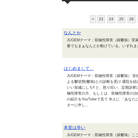
<
23
24
25
26
なんとか
JUGEMテーマ：双極性障害（躁鬱病）
量でもまぁなんとか動けている。いずれま
はじめまして。
JUGEMテーマ：双極性障害（躁鬱病） 皆
よる鬱状態(鬱病)との診断を受け 通院を
いい加減にしろ!! と、怒り狂い、定期診
極性障害の方、もしくは 双極性障害の治
の紹介をYouTubeで見て 本人に 「あ
ターに申し...
本音は辛い
JUGEMテーマ：双極性障害（躁鬱病）