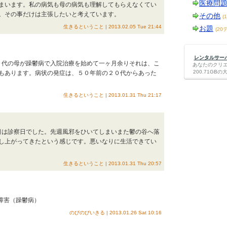
医療問
まいます。私の病気も母の病気も理解してもらえなくてい
。その事だけは主張したいと考えています。
その他
(
生きるということ | 2013.02.05 Tue 21:44
お題
(20
レンタルサーバー
７０代の母が躁鬱病で入院治療を始めて一ヶ月余りそれは、こ
あなたのクリ
200.71G
もあります。病状の発症は、５０年前の２０代からあった
生きるということ | 2013.01.31 Thu 21:17
今日は診察日でした。先週風邪をひいてしまいまた鬱の谷へ落
し上がってきたという感じです。悪いなりに生活できてい
生きるということ | 2013.01.31 Thu 20:57
性障害（躁鬱病）
のびのびいきる | 2013.01.26 Sat 10:16