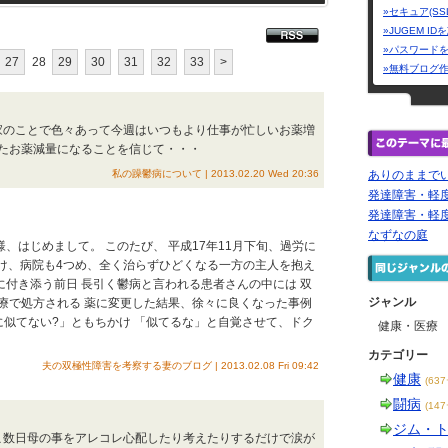
»セキュア(SS
»JUGEM I
»パスワード
27
28
29
30
31
32
33
>
»無料ブログ
実家のことで色々あって今週はいつもより仕事が忙しいお薬増
たお薬減量になることを信じて・・・
私の躁鬱病について | 2013.02.20 Wed 20:36
ありのままで
発達障害・軽
発達障害・軽
なずなの庭
様、はじめまして。 このたび、 平成17年11月下旬、過労に
続け、病院も4つめ、全く治らずひどくなる一方の主人を抱え
察に付き添う前日 長引く鬱病と言われる患者さんの中には 双
ジャンル
療で処方される 薬に変更した結果、徐々に良くなった事例
なたに似てない?」ともちかけ 「似てるな」と自覚させて、ドク
健康・医療
カテゴリー
夫の双極性障害を考察する妻のブログ | 2013.02.08 Fri 09:42
健康
(63
闘病
(14
ジム・
ここ数日母の事をアレコレ心配したり考えたりするだけで涙が