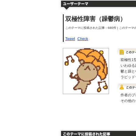
双極性障害（躁鬱病）
このテーマに投稿された記事：680件 | このテーマの
Tweet
Check
双極性1
いわゆる
鬱と躁と
ラピッド
作者のブ
その他の