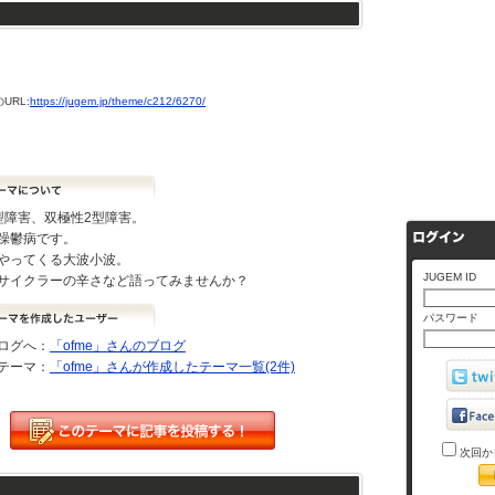
URL:
https://jugem.jp/theme/c212/6270/
型障害、双極性2型障害。
躁鬱病です。
やってくる大波小波。
JUGEM ID
サイクラーの辛さなど語ってみませんか？
パスワード
ログへ：
「ofme」さんのブログ
テーマ：
「ofme」さんが作成したテーマ一覧(2件)
次回か