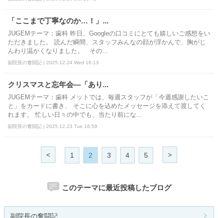
「ここまで丁寧なのか…！」...
JUGEMテーマ：歯科 昨日、Googleの口コミにとても嬉しいご感想をい
ただきました。 読んだ瞬間、スタッフみんなの顔が浮かんで、胸がじ
んわり温かくなりました。 その...
副院長の奮闘記 | 2025.12.24 Wed 16:13
クリスマスと忘年会―「あり...
JUGEMテーマ：歯科 メットでは、毎週スタッフが「今週感謝したいこ
と」をカードに書き、 そこに心を込めたメッセージを添えて渡してく
れます。 忙しい日々の中でも、当たり前にな...
副院長の奮闘記 | 2025.12.23 Tue 16:59
<
>
1
2
3
4
5
このテーマに最近投稿したブログ
副院長の奮闘記