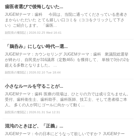
歯医者選びで後悔しないた...
JUGEMテーマ：歯科 今回は、当院に通ってくださっている患者さ
まからいただいた とても嬉しい口コミを（ココをクリックして下さ
い）ご紹介します。 「歯医...
副院長の奮闘記 | 2026.02.25 Wed 16:41
「鵜呑み」にしない時代―選...
JUGEMテーマ：カウンセリング JUGEMテーマ：歯科 衆議院総選挙
が終わり、自民党が316議席（定数465）を獲得して、 単独で3分の2を
超える多数となりました。 ...
副院長の奮闘記 | 2026.02.10 Tue 18:44
小さなルールを守ることが...
JUGEMテーマ：歯科 医療の現場は、ひとりの力では成り立ちません。
受付、歯科衛生士、歯科助手、歯科医師、技工士、そして患者様ご本
人。 多くの人が同じゴールに向かって動く...
副院長の奮闘記 | 2026.01.31 Sat 12:31
混沌のときほど、「正義」...
JUGEMテーマ：今の日本にどうなって欲しいですか？ JUGEMテー