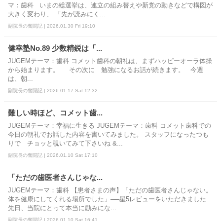
マ：歯科 いまの総選挙は、連立の組み替えや新党の動きなどで構図が
大きく変わり、 「先が読みにく...
副院長の奮闘記 | 2026.01.30 Fri 19:10
健幸塾No.89 少数精鋭は「...
JUGEMテーマ：歯科 コメット歯科の朝礼は、まずハッピーオーラ体操
から始まります。 その次に 勉強になるお話が続きます。 今週
は、朝...
副院長の奮闘記 | 2026.01.17 Sat 12:32
難しい時ほど、コメット歯...
JUGEMテーマ：幸福に生きる JUGEMテーマ：歯科 コメット歯科での
今日の朝礼でお話した内容を書いてみました。 スタッフになったつも
りで チョッと覗いてみて下さいね &...
副院長の奮闘記 | 2026.01.10 Sat 17:10
「ただの歯医者さんじゃな...
JUGEMテーマ：歯科 【患者さまの声】「ただの歯医者さんじゃない。
体を健康にしてくれる場所でした」──星5レビューをいただきました
先日、当院にとって本当に励みにな...
副院長の奮闘記 | 2026.01.10 Sat 16:41