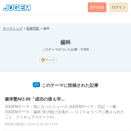
[pear_error: message="Success" code=0 mode=return level=notice
prefix="" info=""]
無料登録
ログイン
テーマトップ
医療問題
歯科
歯科
このテーマのついた記事：578件
このテーマに投稿された記事
健幸塾NO.89「成功の後も学...
JUGEMテーマ：気になったニュース JUGEMテーマ：日記・一般
JUGEMテーマ：歯科 学び続ける強さ ― りくりゅうペアに教えられた
こと フィギュアスケートの...
副院長の奮闘記 | 2026.02.28 Sat 17:09