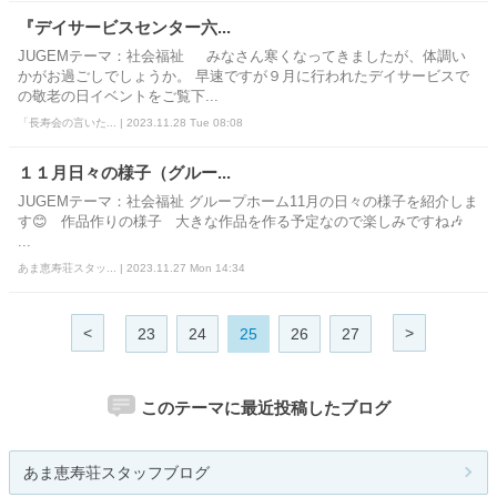
『デイサービスセンター六...
JUGEMテーマ：社会福祉 みなさん寒くなってきましたが、体調い
かがお過ごしでしょうか。 早速ですが９月に行われたデイサービスで
の敬老の日イベントをご覧下...
「長寿会の言いた... | 2023.11.28 Tue 08:08
１１月日々の様子（グルー...
JUGEMテーマ：社会福祉 グループホーム11月の日々の様子を紹介しま
す😊 作品作りの様子 大きな作品を作る予定なので楽しみですね🎶
...
あま恵寿荘スタッ... | 2023.11.27 Mon 14:34
<
>
23
24
25
26
27
このテーマに最近投稿したブログ
あま恵寿荘スタッフブログ