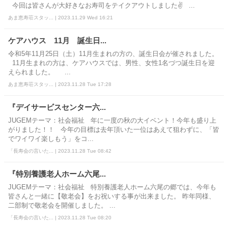
今回は皆さんが大好きなお寿司をテイクアウトしました✌ ...
あま恵寿荘スタッ... | 2023.11.29 Wed 16:21
ケアハウス 11月 誕生日...
令和5年11月25日（土）11月生まれの方の、誕生日会が催されました。
11月生まれの方は、ケアハウスでは、男性、女性1名づつ誕生日を迎
えられました。 ...
あま恵寿荘スタッ... | 2023.11.28 Tue 17:28
『デイサービスセンター六...
JUGEMテーマ：社会福祉 年に一度の秋の大イベント！今年も盛り上
がりました！！ 今年の目標は去年頂いた一位はあえて狙わずに、「皆
でワイワイ楽しもう」をコ...
「長寿会の言いた... | 2023.11.28 Tue 08:42
『特別養護老人ホーム六尾...
JUGEMテーマ：社会福祉 特別養護老人ホーム六尾の郷では、今年も
皆さんと一緒に【敬老会】をお祝いする事が出来ました。 昨年同様、
二部制で敬老会を開催しました。 ...
「長寿会の言いた... | 2023.11.28 Tue 08:20