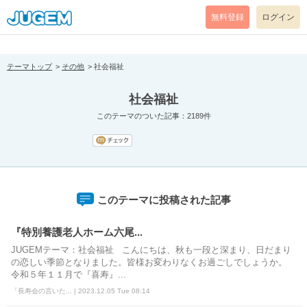
[pear_error: message="Success" code=0 mode=return level=notice
prefix="" info=""]
無料登録
ログイン
テーマトップ
その他
社会福祉
社会福祉
このテーマのついた記事：2189件
このテーマに投稿された記事
『特別養護老人ホーム六尾...
JUGEMテーマ：社会福祉 こんにちは、秋も一段と深まり、日だまり
の恋しい季節となりました。皆様お変わりなくお過ごしでしょうか。
令和５年１１月で『喜寿』...
「長寿会の言いた... | 2023.12.05 Tue 08:14