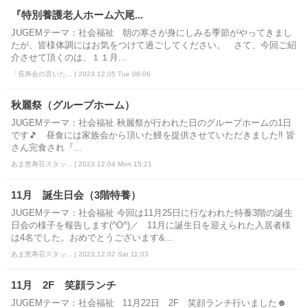
『特別養護老人ホーム六尾...
JUGEMテーマ：社会福祉 朝の寒さが身にしみる季節がやってきまし
たが、皆様体調にはお気をつけて過ごしてください。 さて、今回ご紹
介させて頂くのは、１１月...
「長寿会の言いた... | 2023.12.05 Tue 08:06
秋麗祭（グループホーム）
JUGEMテーマ：社会福祉 秋麗祭が行われた日のグループホームの1日
です🎵 昼食には家族会から頂いた鰻を提供させていただきました‼ 皆
さん完食され『...
あま恵寿荘スタッ... | 2023.12.04 Mon 15:21
11月 誕生日会（3階特養）
JUGEMテーマ：社会福祉 今回は11月25日に行なわれた特養3階の誕生
日会の様子を報告します(^O^)／ 11月に誕生日を迎えられた入居者様
は4名でした。おめでとうございます&...
あま恵寿荘スタッ... | 2023.12.02 Sat 11:03
11月 2F 笑顔ランチ
JUGEMテーマ：社会福祉 11月22日 2F 笑顔ランチ行いました☻