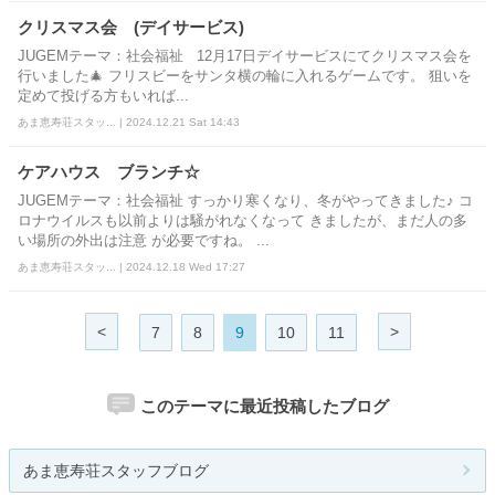
クリスマス会 (デイサービス)
JUGEMテーマ：社会福祉 12月17日デイサービスにてクリスマス会を
行いました🎄 フリスビーをサンタ横の輪に入れるゲームです。 狙いを
定めて投げる方もいれば...
あま恵寿荘スタッ... | 2024.12.21 Sat 14:43
ケアハウス ブランチ☆
JUGEMテーマ：社会福祉 すっかり寒くなり、冬がやってきました♪ コ
ロナウイルスも以前よりは騒がれなくなって きましたが、まだ人の多
い場所の外出は注意 が必要ですね。 ...
あま恵寿荘スタッ... | 2024.12.18 Wed 17:27
<
>
7
8
9
10
11
このテーマに最近投稿したブログ
あま恵寿荘スタッフブログ