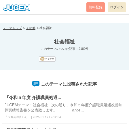
[pear_error: message="Success" code=0 mode=return level=notice
prefix="" info=""]
無料登録
ログイン
テーマトップ
その他
社会福祉
社会福祉
このテーマのついた記事：2189件
このテーマに投稿された記事
『令和５年度 介護職員処遇...
JUGEMテーマ：社会福祉 次の通り、令和５年度介護職員処遇改善加
算実績報告書を公表致します。 &nbs...
「長寿会の言いた... | 2025.01.17 Fri 12:34