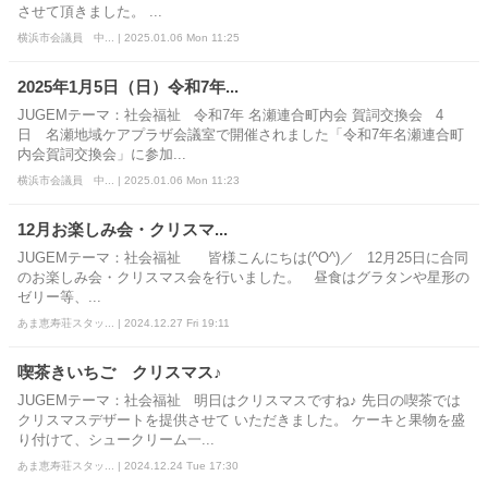
させて頂きました。 ...
横浜市会議員 中... | 2025.01.06 Mon 11:25
2025年1月5日（日）令和7年...
JUGEMテーマ：社会福祉 令和7年 名瀬連合町内会 賀詞交換会 4
日 名瀬地域ケアプラザ会議室で開催されました「令和7年名瀬連合町
内会賀詞交換会」に参加...
横浜市会議員 中... | 2025.01.06 Mon 11:23
12月お楽しみ会・クリスマ...
JUGEMテーマ：社会福祉 皆様こんにちは(^O^)／ 12月25日に合同
のお楽しみ会・クリスマス会を行いました。 昼食はグラタンや星形の
ゼリー等、...
あま恵寿荘スタッ... | 2024.12.27 Fri 19:11
喫茶きいちご クリスマス♪
JUGEMテーマ：社会福祉 明日はクリスマスですね♪ 先日の喫茶では
クリスマスデザートを提供させて いただきました。 ケーキと果物を盛
り付けて、シュークリーム一...
あま恵寿荘スタッ... | 2024.12.24 Tue 17:30