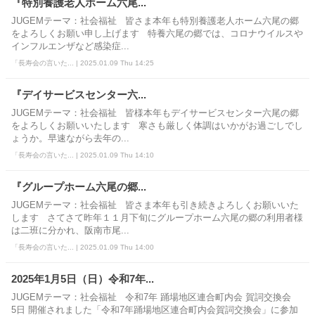
『特別養護老人ホーム六尾...
JUGEMテーマ：社会福祉 皆さま本年も特別養護老人ホーム六尾の郷
をよろしくお願い申し上げます 特養六尾の郷では、コロナウイルスや
インフルエンザなど感染症...
「長寿会の言いた... | 2025.01.09 Thu 14:25
『デイサービスセンター六...
JUGEMテーマ：社会福祉 皆様本年もデイサービスセンター六尾の郷
をよろしくお願いいたします 寒さも厳しく体調はいかがお過ごしでし
ょうか。早速ながら去年の...
「長寿会の言いた... | 2025.01.09 Thu 14:10
『グループホーム六尾の郷...
JUGEMテーマ：社会福祉 皆さま本年も引き続きよろしくお願いいた
します さてさて昨年１１月下旬にグループホーム六尾の郷の利用者様
は二班に分かれ、阪南市尾...
「長寿会の言いた... | 2025.01.09 Thu 14:00
2025年1月5日（日）令和7年...
JUGEMテーマ：社会福祉 令和7年 踊場地区連合町内会 賀詞交換会
5日 開催されました「令和7年踊場地区連合町内会賀詞交換会」に参加