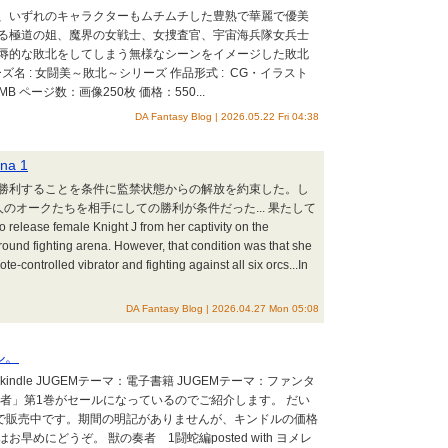
」は、いずれのキャラクターもムチムチした豊熟で華麗で優美
る極道の姐、魔界の女戦士、女捜査官、宇宙海兵隊女兵士
辱的な敗北をしてしまう無様なシーンをイメージした敗北
シリーズ名 : 女闘美～敗北～シリーズ 作品形式 : CG・イラスト
8MB ページ数：画像250枚 価格：550...
DA Fantasy Blog | 2026.05.22 Fri 04:38
na 1
で勝利することを条件に監禁状態からの解放を約束した。し
のオークたちを相手にしての勝利が条件だった... 果たして
se female Knight J from her captivity on the
round fighting arena. However, that condition was that she
e-controlled vibrator and fighting against all six orcs...In
DA Fantasy Blog | 2026.04.27 Mon 05:08
ル。
indle JUGEMテーマ：電子書籍 JUGEMテーマ：ファンタ
者」第1巻がセールになっているのでご紹介します。 だい
円で販売中です。期間の明記がありませんが、キンドルの価格
めにどうぞ。 獣の奏者 1闘蛇編posted with ヨメレ