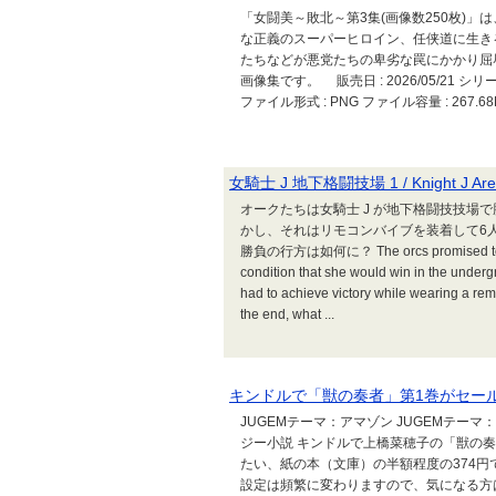
「女闘美～敗北～第3集(画像数250枚)
な正義のスーパーヒロイン、任侠道に生き
たちなどが悪党たちの卑劣な罠にかかり屈
画像集です。 販売日 : 2026/05/21 
ファイル形式 : PNG ファイル容量 : 267.6
女騎士 J 地下格闘技場 1 / Knight J Are
オークたちは女騎士 J が地下格闘技技場
かし、それはリモコンバイブを装着して6人
勝負の行方は如何に？ The orcs promised to relea
condition that she would win in the underg
had to achieve victory while wearing a remot
the end, what ...
キンドルで「獣の奏者」第1巻がセー
JUGEMテーマ：アマゾン JUGEMテーマ：k
ジー小説 キンドルで上橋菜穂子の「獣の奏
たい、紙の本（文庫）の半額程度の374
設定は頻繁に変わりますので、気になる方はお早