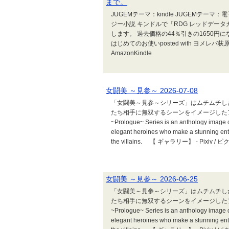
まで。
JUGEMテーマ：kindle JUGEMテーマ
ジー小説 キンドルで「RDG レッドデー
します。 過去価格の44％引きの1650円に
はじめてのお使いposted with ヨメレバ荻
AmazonKindle
女闘美 ～見参～ 2026-07-08
「女闘美～見参～シリーズ」はムチムチし
たち相手に無双するシーンをイメージしたアンソロジ
~Prologue~ Series is an anthology image co
elegant heroines who make a stunning ent
the villains. 【 ギャラリー】 - Pix
女闘美 ～見参～ 2026-06-25
「女闘美～見参～シリーズ」はムチムチし
たち相手に無双するシーンをイメージしたアンソロジ
~Prologue~ Series is an anthology image co
elegant heroines who make a stunning ent