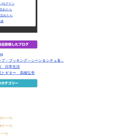
L)ログイン
Dを忘れたら
を忘れたら
作成
og
プ・ブッキング～シーン＆シチュ妄...
ガ、日常生活
説とギター 高槻弘壱
13テーマ)
58テーマ)
テーマ)