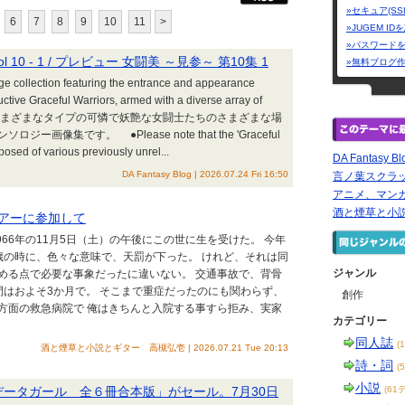
»セキュア(SS
6
7
8
9
10
11
>
»JUGEM I
»パスワード
ogue Vol 10 - 1 / プレビュー 女闘美 ～見参～ 第10集 1
»無料ブログ
ge collection featuring the entrance and appearance
uctive Graceful Warriors, armed with a diverse array of
t settings. さまざまなタイプの可憐で妖艶な女闘士たちのさまざまな場
集です。 ●Please note that the 'Graceful
posed of various previously unrel...
DA Fantasy Bl
DA Fantasy Blog | 2026.07.24 Fri 16:50
言ノ葉スクラッ
アニメ、マン
酒と煙草と小
アーに参加して
966年の11月5日（土）の午後にこの世に生を受けた。 今年
4歳の時に、色々な意味で、天罰が下った。 けれど、それは同
ジャンル
める点で必要な事象だったに違いない。 交通事故で、背骨
間はおよそ3か月で。 そこまで重症だったのにも関わらず、
創作
方面の救急病院で 俺はきちんと入院する事すら拒み、実家
カテゴリー
同人誌
(
酒と煙草と小説とギター 高槻弘壱 | 2026.07.21 Tue 20:13
詩・詞
(
小説
データガール 全６冊合本版」がセール。7月30日
(61