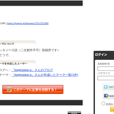
URL:
https://jugem.jp/theme/c231/21166/
ンタジー小説（二次創作不可）投稿所です♪
どうぞ。
JUGEM ID
ログへ：
「kagesawa-a」さんのブログ
パスワード
テーマ：
「kagesawa-a」さんが作成したテーマ一覧(1件)
次回か