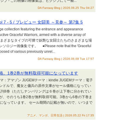
iv / ピクシブ - この画像の画像集は、ピクシブにて一般...
DA Fantasy Blog | 2026.06.25 Thu 04:27
ogue Vol 7 - 5 / プレビュー 女闘美 ～見参～ 第7集 5
ge collection featuring the entrance and appearance
uctive Graceful Warriors, armed with a diverse array of
t settings. さまざまなタイプの可憐で妖艶な女闘士たちのさまざまな場
集です。 ●Please note that the 'Graceful
posed of various previously unrel...
DA Fantasy Blog | 2026.06.09 Tue 17:57
格。1巻2巻が無料取得可能になっています
：アマゾン JUGEMテーマ：kindle JUGEMテーマ：電子
 キンドルで、魔女と傭兵の原作文庫がセール価格になってい
既刊8巻（ただしナンバリングは６巻が上下巻に分かれてい
が、そのうち1巻2巻が無料取得可能。3巻から6巻の下巻ま
引になっています。 セール期間の記載が無いので、いつまで
アニメ、マンガ、日常生活 | 2026.05.22 Fri 17:35