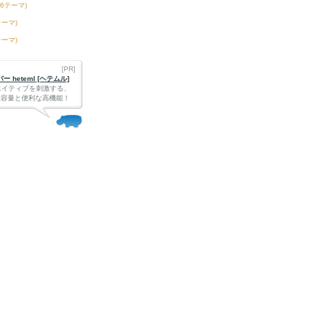
66テーマ)
テーマ)
テーマ)
[PR]
 heteml [ヘテムル]
エイティブを刺激する、
Bの大容量と便利な高機能！