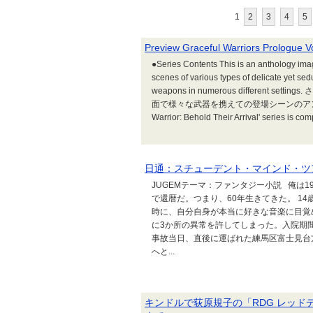
1
2
3
4
5
Preview Graceful Warriors Prol
●Series Contents This is an anthology ima
scenes of various types of delicate yet sed
weapons in numerous differen
面で様々な武器を携えての登場シーンのアンソロジー画像
Warrior: Behold Their Arrival' series is com
日通：スチューデント・マインド・ツ
JUGEMテーマ：ファンタジー小説 俺は1
で還暦だ。つまり、60年生きてきた。 1
時に、自分自身が本当に好きな音楽に目覚
に3か所の異常を許してしまった。入院期
事故当日、直後に運ばれた練馬区富士見台
へと...
キンドルで荻原規子の「RDG レッド