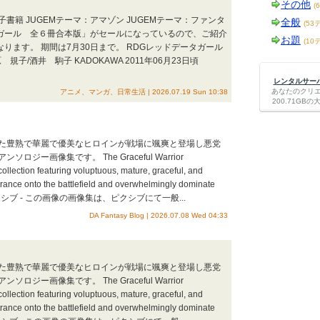
その他
(
：電子書籍 JUGEMテーマ：アマゾン JUGEMテーマ：ファンタ
全般
(53
タガール 全６冊合本版」がセールになっているので、ご紹介
お題
(10
なります。 期間は7月30日まで。 RDGレッドデータガール
原 規子/酒井 駒子 KADOKAWA 2011年06月23日頃
レンタルサーバー
あなたのクリ
アニメ、マンガ、日常生活 | 2026.07.19 Sun 10:38
200.71G
た豊熟で華麗で優美なヒロインが戦場に颯爽と登場し悪党
ー画像集です。 The Graceful Warrior
llection featuring voluptuous, mature, graceful, and
rance onto the battlefield and overwhelmingly dominate
iv / ピクシブ - この画像の画像集は、ピクシブにて一般...
DA Fantasy Blog | 2026.07.08 Wed 04:33
た豊熟で華麗で優美なヒロインが戦場に颯爽と登場し悪党
ー画像集です。 The Graceful Warrior
llection featuring voluptuous, mature, graceful, and
rance onto the battlefield and overwhelmingly dominate