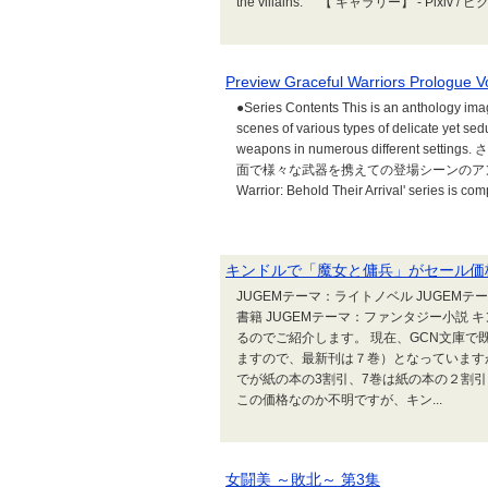
the villains. 【 ギャラリー】 - Pix
Preview Graceful Warriors Prol
●Series Contents This is an anthology ima
scenes of various types of delicate yet sed
weapons in numerous differen
面で様々な武器を携えての登場シーンのアンソロジー画像
Warrior: Behold Their Arrival' series is com
キンドルで「魔女と傭兵」がセール価
JUGEMテーマ：ライトノベル JUGEMテーマ
書籍 JUGEMテーマ：ファンタジー小説
るのでご紹介します。 現在、GCN文庫で
ますので、最新刊は７巻）となっています
でが紙の本の3割引、7巻は紙の本の２割
この価格なのか不明ですが、キン...
女闘美 ～敗北～ 第3集