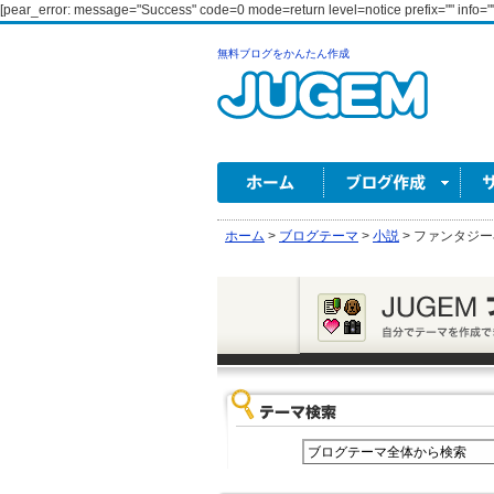
[pear_error: message="Success" code=0 mode=return level=notice prefix="" info=""
無料ブログをかんたん作成
ホーム
>
ブログテーマ
>
小説
>
ファンタジー