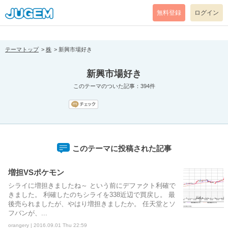
[pear_error: message="Success" code=0 mode=return level=notice
prefix="" info=""]
無料登録
ログイン
テーマトップ
株
新興市場好き
新興市場好き
このテーマのついた記事：394件
このテーマに投稿された記事
増担VSポケモン
シライに増担きましたね～ という前にデファクト利確で
きました。 利確したのちシライを338近辺で買戻し。 最
後売られましたが、やはり増担きましたか。 任天堂とソ
フバンが、...
orangery | 2016.09.01 Thu 22:59