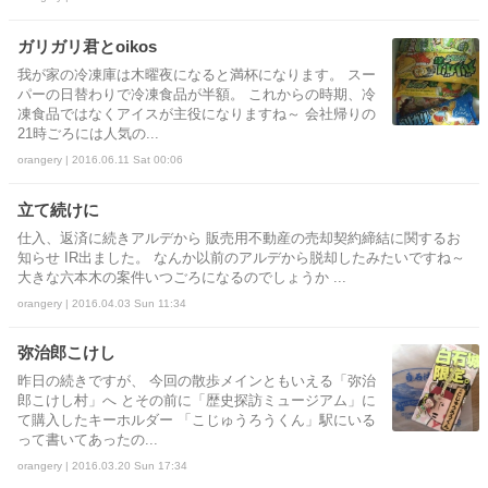
ガリガリ君とoikos
我が家の冷凍庫は木曜夜になると満杯になります。 スー
パーの日替わりで冷凍食品が半額。 これからの時期、冷
凍食品ではなくアイスが主役になりますね～ 会社帰りの
21時ごろには人気の...
orangery | 2016.06.11 Sat 00:06
立て続けに
仕入、返済に続きアルデから 販売用不動産の売却契約締結に関するお
知らせ IR出ました。 なんか以前のアルデから脱却したみたいですね～
大きな六本木の案件いつごろになるのでしょうか ...
orangery | 2016.04.03 Sun 11:34
弥治郎こけし
昨日の続きですが、 今回の散歩メインともいえる「弥治
郎こけし村」へ とその前に「歴史探訪ミュージアム」に
て購入したキーホルダー 「こじゅうろうくん」駅にいる
って書いてあったの...
orangery | 2016.03.20 Sun 17:34