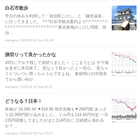
白石市散歩
平日の休みを利用して「弥治郎こけし」と「鎌先温泉」
に行ってきました。 *-*-*白石市観光案内より*-*-*-*-*-*-*-*-
*-*-*-*-*-*-*-*-*-*-*-*-*-*-*-*-*-*-* 東北各地のこけし同様、弥
治...
orangery | 2016.03.20 Sun 01:49
損切りって良かったかな
10日にアルデ残して損切りました～ ここまでとは ザラ場
を見ずに本日終了。 見なくて良かったと一安心。 見ちゃ
うとついつい買っちゃうんですよね。 春節明けの中国見
てから買い向か...
orangery | 2016.02.13 Sat 00:11
どうなる？日本！
終値が 16,085.44 ▼918.86 現在先物も▼200円程 あっさ
り15,000円割り込みました。 ドル円も114.65円付近 一旦
115円回復してましたがまた114円台に 日経踏ん張れる
か？ ...
orangery | 2016.02.09 Tue 23:27