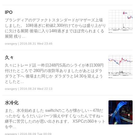
IPO
ブランディアのデファクトスタンダードがマザーズ上場
しました。 10時過ぎに初値2,300付けてからは盛り上がり
に欠ける展開 後場に入り14時過ぎまでほぼ売られまくる
展開 残り...
orangery | 2016.08.31 Wed 23:46
久々
久々にトレード話 一昨日248円S高のシライが本日309円
付けたところで 280円の攻防等ありましたがあとはダラ
ダラと下へ 後場また同じか ダラダラと14:30を迎えよう
としたと...
orangery | 2016.08.24 Wed 22:13
水冷化
また、水冷始めました swiftchのころが懐かしい～478だ
ったかな もうだいぶパーツ揃えやすくなったんですね～
継手に苦労したのが思い出されます。 XSPCの360キット
を中...
orangery | 2016.08.09 Tue 00:09