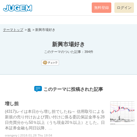
[pear_error: message="Success" code=0 mode=return level=notice
prefix="" info=""]
無料登録
ログイン
テーマトップ
株
新興市場好き
新興市場好き
このテーマのついた記事：394件
このテーマに投稿された記事
増し担
(4317)レイは本日から増し担でしたね～ 信用取引による
新規の売り付けおよび買い付けに係る委託保証金率を28
日売買分から50％以上（うち現金20％以上）とした。日
本証券金融も同日以降、...
orangery | 2016.01.28 Thu 19:04