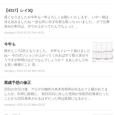
【4317】レイ3Q
遅くなりましたが今年も一年よろしくお願いいたします。 いや～朝は
冷え込みましたね 一歩も外に出ず出前も取っちゃいました。 さて仕事
休みの本日は、ダウが上がってたんでちょっと...
orangery | 2016.01.12 Tue 16:52
今年も
残すところ2日となりました。 今年もトレード負けました
ね～ 今のポジションが上がってくれればすぐ取り戻せそ
うですが年明けはどうなんでしょうか？ まあしかしどれ
も安い株価だこと 現...
orangery | 2015.12.30 Wed 00:03
業績予想の修正
22日の大引け後、アルデの物件六本木売却IRが出るか？と騒がれてま
したが、6/30に延期に。 前日21日に出した売却が当初25日発表だった
ことから22日発表されるはずだったIRは延期になるかと...
orangery | 2015.12.23 Wed 23:33