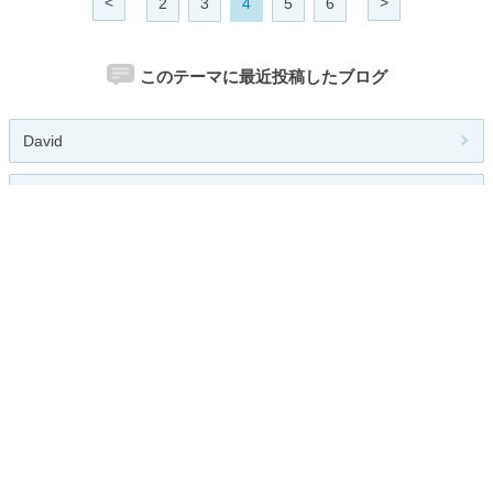
<
>
2
3
4
5
6
このテーマに最近投稿したブログ
David
Erin
Michelle
Nicholas
旅っていいね！ 観光地や観光名所...
人気のテーマ