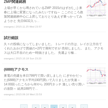
ZMP関連銘柄
上場が早くから噂されているZMP 2015のはずが(-_-;) 来
春に上場に変更になったみたいですね～ ここのところ政
策関連銘柄中心に上昇しておりとりあえず乗っかってみ
ようかと 先日6632入っ...
orangery | 2015.11.25 Wed 23:57
試行錯誤
久々の投稿になってしまいました。 トレードの方は、レイが上方出て
くれたおかげで買値の+2円で薄利ですが 売却しました。 また、アクモ
スは大口不在のため一時抜けました。 先週より極...
orangery | 2015.10.18 Sun 23:20
(6888)アクモス
東電の売建を本日799円で買い戻しました にぎやかだっ
た(6888)アクモス平均190円買いで入りましたが失速～
14:00回ったころから何やら 200円タッチ 激しい売り買い
の攻防～ 結局188円で...
orangery | 2015.09.16 Wed 23:53