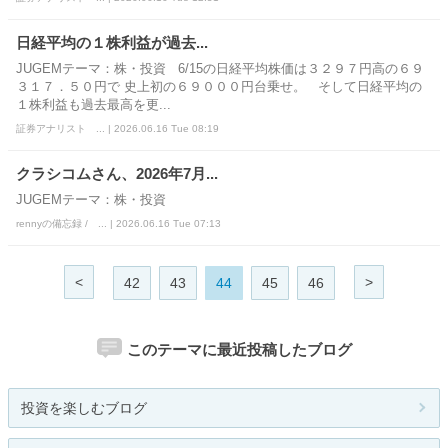
日経平均の１株利益が過去...
JUGEMテーマ：株・投資 6/15の日経平均株価は３２９７円高の６９
３１７．５０円で 史上初の６９０００円台乗せ。 そして日経平均の
１株利益も過去最高を更...
証券アナリスト ... | 2026.06.16 Tue 08:19
クラシコムさん、2026年7月...
JUGEMテーマ：株・投資
rennyの備忘録 / ... | 2026.06.16 Tue 07:13
<
>
42
43
44
45
46
このテーマに最近投稿したブログ
投資を楽しむブログ