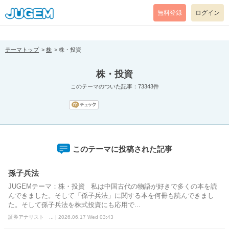
[pear_error: message="Success" code=0 mode=return level=notice
prefix="" info=""]
無料登録
ログイン
テーマトップ
株
株・投資
株・投資
このテーマのついた記事：73343件
このテーマに投稿された記事
孫子兵法
JUGEMテーマ：株・投資 私は中国古代の物語が好きで多くの本を読
んできました。そして「孫子兵法」に関する本を何冊も読んできまし
た。そして孫子兵法を株式投資にも応用で...
証券アナリスト ... | 2026.06.17 Wed 03:43