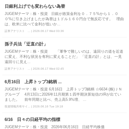
日銀利上げでも変わらない為替
JUGEMテーマ：株・投資 日銀が政策金利を０．７５%から１．０
０%に引き上げましたが為替は１ドル１６０円台で無反応です。 理由
は、欧米に比べて金利が低いか...
証券アナリスト ... | 2026.06.17 Wed 03:36
孫子兵法「迂直の計」
JUGEMテーマ：株・投資 「軍争で難しいのは、遠回りの道を近道
に変え、不利な状況を有利に変えることだ」 「迂直の計」とは、一見
遠回りに見え...
証券アナリスト ... | 2026.06.17 Wed 02:45
6月16日 上昇トップ3銘柄 ...
JUGEMテーマ：株・投資 6月16日 上昇トップ3銘柄 ☆6634 (株)ＪＮ
グループ 4月13日に2026年11月期第１四半期決算短信のIRが出てい
ました。 前年同期と比べ、売上高5.9%増、 ...
投資情報共有サイ... | 2026.06.16 Tue 19:18
6/16 日々の日経平均の指標
JUGEMテーマ：株・投資 2026年06月16日 日経平均株価