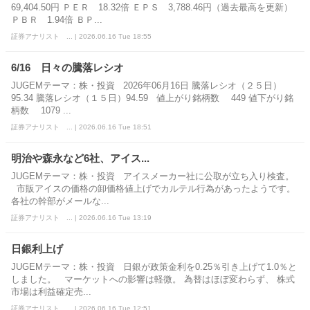
69,404.50円 ＰＥＲ 18.32倍 ＥＰＳ 3,788.46円（過去最高を更新）
ＰＢＲ 1.94倍 ＢＰ...
証券アナリスト ... | 2026.06.16 Tue 18:55
6/16 日々の騰落レシオ
JUGEMテーマ：株・投資 2026年06月16日 騰落レシオ（２５日）
95.34 騰落レシオ（１５日）94.59 値上がり銘柄数 449 値下がり銘
柄数 1079 ...
証券アナリスト ... | 2026.06.16 Tue 18:51
明治や森永など6社、アイス...
JUGEMテーマ：株・投資 アイスメーカー社に公取が立ち入り検査。
市販アイスの価格の卸価格値上げでカルテル行為があったようです。
各社の幹部がメールな...
証券アナリスト ... | 2026.06.16 Tue 13:19
日銀利上げ
JUGEMテーマ：株・投資 日銀が政策金利を0.25％引き上げて1.0％と
しました。 マーケットへの影響は軽微。 為替はほぼ変わらず、 株式
市場は利益確定売...
証券アナリスト ... | 2026.06.16 Tue 12:51