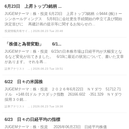
6月23日 上昇トップ3銘柄 ...
JUGEMテーマ：株・投資 6月23日 上昇トップ3銘柄 ☆9444 (株)トー
シンホールディングス 5月8日に会社更生手続開始の申立て及び開始
決定並びに 再建計画の提示等に関するお知らせの...
投資情報共有サイ... | 2026.06.23 Tue 20:46
「株価と為替変動」 6/1...
JUGEMテーマ：株・投資 6/23の日本株市場は日経平均が大幅安とな
るなど変化が出てきました。 6/19に最近の状況について、書いた文章
があります。 それを再...
証券アナリスト ... | 2026.06.23 Tue 19:51
6/22 日々の米国株
JUGEMテーマ：株・投資 ２０２６年6月22日 ＮＹダウ 51712.71
ドル +148.01ドル ナスダック指数 26166.602 -351.329 ＮＹダウ
採用３０銘...
証券アナリスト ... | 2026.06.23 Tue 19:38
6/23 日々の日経平均の指標
JUGEMテーマ：株・投資 2026年06月23日 日経平均株価