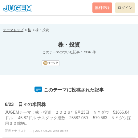
[pear_error: message="Success" code=0 mode=return level=notice
prefix="" info=""]
無料登録
ログイン
テーマトップ
株
株・投資
株・投資
このテーマのついた記事：73345件
このテーマに投稿された記事
6/23 日々の米国株
JUGEMテーマ：株・投資 ２０２６年6月23日 ＮＹダウ 51666.84
ドル -45.87ドル ナスダック指数 25587.039 -579.563 ＮＹダウ採
用３０銘柄...
証券アナリスト ... | 2026.06.24 Wed 06:55