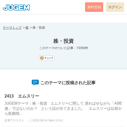
[pear_error: message="Success" code=0 mode=return level=notice
prefix="" info=""]
無料登録
ログイン
テーマトップ
株
株・投資
株・投資
このテーマのついた記事：73359件
このテーマに投稿された記事
2413 エムスリー
JUGEMテーマ：株・投資 エムスリーに関して 遅ればせながら「AI関
連」ではないのか？ という話が出てきました。 エムスリーは以前か
ら医療関...
証券アナリスト ... | 2026.06.24 Wed 12:41