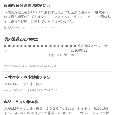
設備投資関連周辺銘柄にも...
～成長意欲旺盛なＭ＆Ａで成長するモノ作り企業に注目～ 株式市場
は今日も相変わらずキオクシア（２８５Ａ）を中心にしたＡＩ半導体銘
柄に偏った展開。調整していたドローンや宇...
殿堂入り株式メル... | 2026.06.24 Wed 12:18
億の近道2026/06/22
■□■□■□■□■□■□■□■□■□■□■□■□■□■□■□■□■□■ 投資情報メールマガジ
ン 2026/06/22
イ意 の 近 道
－...
殿堂入り株式メル... | 2026.06.24 Wed 11:48
三井住友・中小型株ファン...
JUGEMテーマ：株・投資
rennyの備忘録 / ... | 2026.06.24 Wed 07:10
6/23 日々の米国株
JUGEMテーマ：株・投資 ２０２６年6月23日 ＮＹダウ 51666.84
ドル -45.87ドル ナスダック指数 25587.039 -579.563 ＮＹダウ採