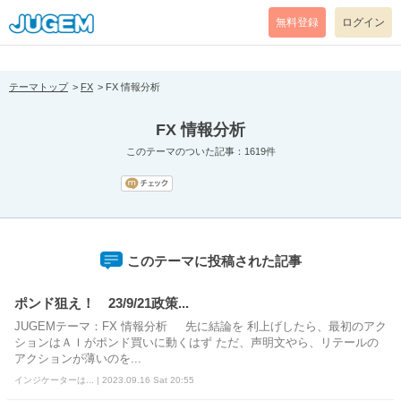
[pear_error: message="Success" code=0 mode=return level=notice
prefix="" info=""]
無料登録
ログイン
テーマトップ
FX
FX 情報分析
FX 情報分析
このテーマのついた記事：1619件
このテーマに投稿された記事
ポンド狙え！ 23/9/21政策...
JUGEMテーマ：FX 情報分析 先に結論を 利上げしたら、最初のアク
ションはＡＩがポンド買いに動くはず ただ、声明文やら、リテールの
アクションが薄いのを...
インジケーターは... | 2023.09.16 Sat 20:55