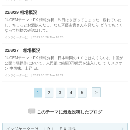
23/6/29 相場概況
JUGEMテーマ：FX 情報分析 昨日はさぼってしまった 疲れていた
し、ちょっとお酒飲んだし、なぜ斉藤由貴さんを見たら どうでもよく
なって指標の確認はして...
インジケーターは... | 2023.06.29 Thu 18:26
23/6/27 相場概況
JUGEMテーマ：FX 情報分析 日本時間の１０じはんくらいに 中国が
公開市場操作において、人民銀は純額370億元を注入した で リスクオ
ン 中国株、上昇 日...
インジケーターは... | 2023.06.27 Tue 18:22
>
1
2
3
4
5
このテーマに最近投稿したブログ
インジケーターは ＬＲＬ ＦＸ 手法