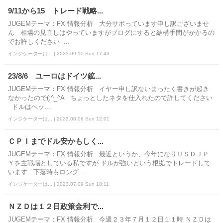
9/11から15 トレード戦略...
JUGEMテーマ：FX 情報分析 大分サボっています申し訳ございませ
ん 相場の見直しはやっていますがブログにすると結構手間がかかるの
でお許しください ...
インジケーターは... | 2023.09.10 Sun 17:43
23/8/6 ユーロはドイツ鉱...
JUGEMテーマ：FX 情報分析 イヤー申し訳ないまったく書きが起き
なかったので(;^_^A ちょっとしたネタを仕入れたので許してください
ドルはヘッ...
インジケーターは... | 2023.08.06 Sun 12:01
ＣＰＩまでドル安かもしく...
JUGEMテーマ：FX 情報分析 最近というか、今年になりＵＳＤＪＰ
Ｙを主戦場としている私ですが ドルが強いという根拠でトレードして
います 下落時もロング...
インジケーターは... | 2023.07.09 Sun 18:11
ＮＺＤは１２日政策金利で...
JUGEMテーマ：FX 情報分析 今週２３年７月１２日１１時 ＮＺＤは