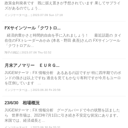
政策金利発表です 既に据え置きが予想されています 果してサプライ
ズがあるのでしょう...
インジケーターは... | 2023.07.09 Sun 17:18
FXサインツール「クワトロ...
経済的豊かさと時間的自由を手に入れましょう！ 最近話題の タイ
在住のFXトレーダーみかみ (本名・野田 眞吾)さんの FXサインツール
「クワトロアル...
翔子の雑記 | 2023.07.06 Thu 02:52
月末アノマリー ＥＵＲＧ...
JUGEMテーマ：FX 情報分析 あるあるの話ですが 特に四半期でのポ
ンドの強さは以上ですね 過去を見てもかなり有利ですが今月もユーロ
を圧倒しています ...
インジケーターは... | 2023.06.30 Fri 20:56
23/6/30 相場概況
JUGEMテーマ：FX 情報分析 グーグルバードで今の状態を話ました
ら 世界市場は、2023年7月1日に引き続き不安定な状況にあります。
米国では、経済成長と...
インジケーターは... | 2023.06.30 Fri 20:31