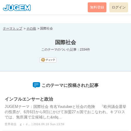
[pear_error: message="Success" code=0 mode=return level=notice
prefix="" info=""]
無料登録
ログイン
テーマトップ
その他
国際社会
国際社会
このテーマのついた記事：2334件
このテーマに投稿された記事
インフルエンサーと政治
JUGEMテーマ：国際社会 有名Youtuberと社会の危険 『欧州議会選挙
の投票が、6月6日から9日にかけて加盟27ヵ国でおこなわれ、キプロス
では、無所属で立候補した&rdq...
世界発信 ｇｉｄ... | 2024.06.16 Sun 13:59