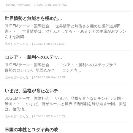
Hisashi Shirahama... | 2024.06.04 Tue 10:54
世界情勢と無能さを極めた...
JUGEMテーマ：国際社会 世界情勢と無能さを極めた極外道岸田
家・・ 世界情勢は、混とんとしてる・・あるシナの主席がおフラン
んすを訪問...
北からぴーまんな... | 2024.05.28 Tue 11:41
ロシア・・勝利へのステッ...
JUGEMテーマ：国際社会 ・ロシア・・勝利へのステップか？
優勢のロシアが、地固めか？ ロシア内...
北からぴーまんな... | 2024.05.06 Mon 12:57
いまだ、品格が育たないチ...
JUGEMテーマ：国際社会 いまだ、品格が育たないチンピラ大国・
米国・・ いまだ、俺がルールと世界で西部劇を繰り返す米国。実態
は、植民地...
北からぴーまんな... | 2024.05.02 Thu 10:55
米国の本性とユダヤ商の岐...