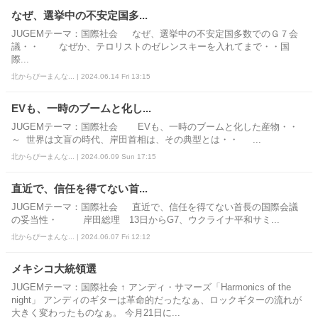
なぜ、選挙中の不安定国多...
JUGEMテーマ：国際社会 なぜ、選挙中の不安定国多数でのＧ７会
議・・ なぜか、テロリストのゼレンスキーを入れてまで・・国
際...
北からぴーまんな... | 2024.06.14 Fri 13:15
EVも、一時のブームと化し...
JUGEMテーマ：国際社会 EVも、一時のブームと化した産物・・
～ 世界は文盲の時代、岸田首相は、その典型とは・・ ...
北からぴーまんな... | 2024.06.09 Sun 17:15
直近で、信任を得てない首...
JUGEMテーマ：国際社会 直近で、信任を得てない首長の国際会議
の妥当性・ 岸田総理 13日からG7、ウクライナ平和サミ...
北からぴーまんな... | 2024.06.07 Fri 12:12
メキシコ大統領選
JUGEMテーマ：国際社会 ↑ アンディ・サマーズ「Harmonics of the
night」 アンディのギターは革命的だったなぁ、ロックギターの流れが
大きく変わったものなぁ。 今月21日に...