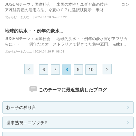
JUGEMテーマ：国際社会 米国の本性とユダヤ商の岐路 ロシ
ア凍結資産の活用方法、今夏のＧ７に選択肢提示 米財...
北からぴーまんな... | 2024.04.28 Sun 07:22
地球的洪水・・例年の豪水...
JUGEMテーマ：国際社会 地球的洪水・・例年の豪水害がアフリカ
らに・・ 例年だとオーストラリアで起きてた集中豪雨、 &nbs...
北からぴーまんな... | 2024.04.26 Fri 08:03
<
>
6
7
8
9
10
このテーマに最近投稿したブログ
杉っ子の独り言
世事熟視～コソダチP