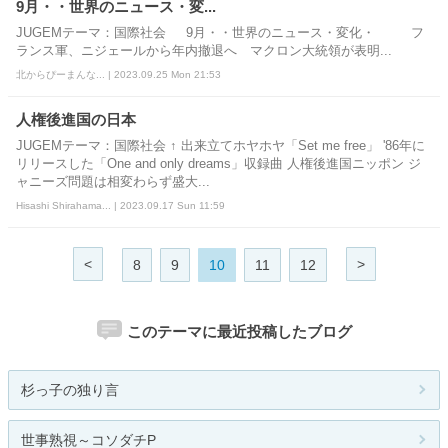
9月・・世界のニュース・変...
JUGEMテーマ：国際社会 9月・・世界のニュース・変化・ フ
ランス軍、ニジェールから年内撤退へ マクロン大統領が表明...
北からぴーまんな... | 2023.09.25 Mon 21:53
人権後進国の日本
JUGEMテーマ：国際社会 ↑ 出来立てホヤホヤ「Set me free」 '86年に
リリースした「One and only dreams」収録曲 人権後進国ニッポン ジ
ャニーズ問題は相変わらず盛大...
Hisashi Shirahama... | 2023.09.17 Sun 11:59
<
>
8
9
10
11
12
このテーマに最近投稿したブログ
杉っ子の独り言
世事熟視～コソダチP