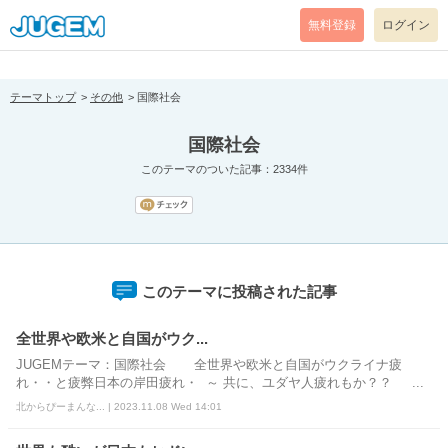
[pear_error: message="Success" code=0 mode=return level=notice
prefix="" info=""]
無料登録
ログイン
テーマトップ
その他
国際社会
国際社会
このテーマのついた記事：2334件
このテーマに投稿された記事
全世界や欧米と自国がウク...
JUGEMテーマ：国際社会 全世界や欧米と自国がウクライナ疲
れ・・と疲弊日本の岸田疲れ・ ～ 共に、ユダヤ人疲れもか？？ ...
北からぴーまんな... | 2023.11.08 Wed 14:01