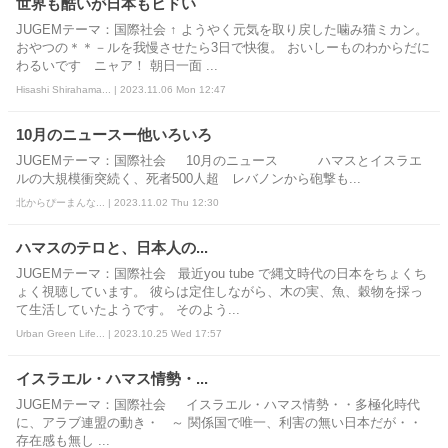
世界も酷いが日本もヒドい
JUGEMテーマ：国際社会 ↑ ようやく元気を取り戻した噛み猫ミカン。
おやつの＊＊－ルを我慢させたら3日で快復。 おいしーものわからだに
わるいです ニャア！ 朝日一面 ...
Hisashi Shirahama... | 2023.11.06 Mon 12:47
10月のニュースー他いろいろ
JUGEMテーマ：国際社会 10月のニュース ハマスとイスラエ
ルの大規模衝突続く、死者500人超 レバノンから砲撃も...
北からぴーまんな... | 2023.11.02 Thu 12:30
ハマスのテロと、日本人の...
JUGEMテーマ：国際社会 最近you tube で縄文時代の日本をちょくち
ょく視聴しています。 彼らは定住しながら、木の実、魚、穀物を採っ
て生活していたようです。 そのよう...
Urban Green Life... | 2023.10.25 Wed 17:57
イスラエル・ハマス情勢・...
JUGEMテーマ：国際社会 イスラエル・ハマス情勢・・多極化時代
に、アラブ連盟の動き・ ～ 関係国で唯一、利害の無い日本だが・・
存在感も無し ...