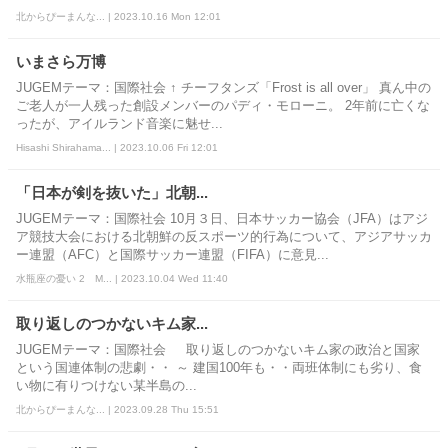
北からぴーまんな... | 2023.10.16 Mon 12:01
いまさら万博
JUGEMテーマ：国際社会 ↑ チーフタンズ「Frost is all over」 真ん中の
ご老人が一人残った創設メンバーのパディ・モローニ。 2年前に亡くな
ったが、アイルランド音楽に魅せ...
Hisashi Shirahama... | 2023.10.06 Fri 12:01
「日本が剣を抜いた」北朝...
JUGEMテーマ：国際社会 10月３日、日本サッカー協会（JFA）はアジ
ア競技大会における北朝鮮の反スポーツ的行為について、アジアサッカ
ー連盟（AFC）と国際サッカー連盟（FIFA）に意見...
水瓶座の憂い 2 M... | 2023.10.04 Wed 11:40
取り返しのつかないキム家...
JUGEMテーマ：国際社会 取り返しのつかないキム家の政治と国家
という国連体制の悲劇・・ ～ 建国100年も・・両班体制にも劣り、食
い物に有りつけない某半島の...
北からぴーまんな... | 2023.09.28 Thu 15:51