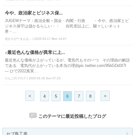
今や、政治家とビジネス保...
JUGEMテーマ：政治全般～国会・内閣・行政 ・今や、政治家とビ
ジネス保守は儲かるらしい・・ 自民党以上に、騒々しいネット
界・...
北からぴーまんな... | 2025.03.17 Mon 14:07
♪最近色んな価格が異常に上...
最近色んな価格が上がっているが、電気代もその一つ その理由の解説
である 電気代が上がっている本当の理由pic.twitter.com/95bGDd3I7I
— ひで2022真実...
りんごのブログ | 2025.03.16 Sun 07:23
<
>
4
5
6
7
8
このテーマに最近投稿したブログ
セブ島工房