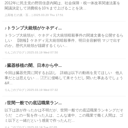
2012年に民主党の野田佳彦内閣は、社会保障・税一体改革関連法案を
閣議決定して消費税を10％まで上げることを決...
上高地 仁の真・百... | 2025.03.20 Thu 17:51
♪トランプ大統領がケネディ...
トランプ大統領が、ケネディ元大統領暗殺事件の関連文書を公開するら
しい 【朗報】ケネディ元大統領暗殺事件、明日全容解明 マジで出す
のか。歴代大統領が躊躇するくらい...
りんごのブログ | 2025.03.19 Wed 07:50
♪臓器移植の闇、日本から中...
今回は臓器売買に関するお話し 詳細は以下の動画を見てほしい 他人
事だとは思えない … 🇯🇵に侵略して来そうだし 聞いた事あるでしょう
&#...
りんごのブログ | 2025.03.19 Wed 07:32
♪世間一般での底辺職業ラン...
以下は誰が作ったかは不明だが、世間一般での底辺職業ランキングだそ
うだ この一覧を作った人は、こんな連中、この職業で働く人間は、ゴ
ミ以下と一緒だという感覚で作ったんだ...
りんごのブログ | 2025.03.18 Tue 07:05