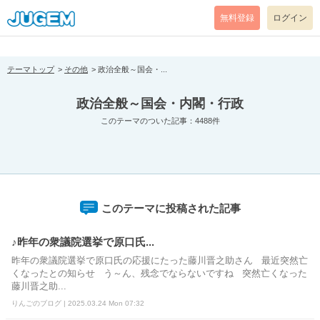
[pear_error: message="Success" code=0 mode=return level=notice
prefix="" info=""]
無料登録
ログイン
テーマトップ
その他
政治全般～国会・...
政治全般～国会・内閣・行政
このテーマのついた記事：4488件
このテーマに投稿された記事
♪昨年の衆議院選挙で原口氏...
昨年の衆議院選挙で原口氏の応援にたった藤川晋之助さん 最近突然亡
くなったとの知らせ う～ん、残念でならないですね 突然亡くなった
藤川晋之助...
りんごのブログ | 2025.03.24 Mon 07:32