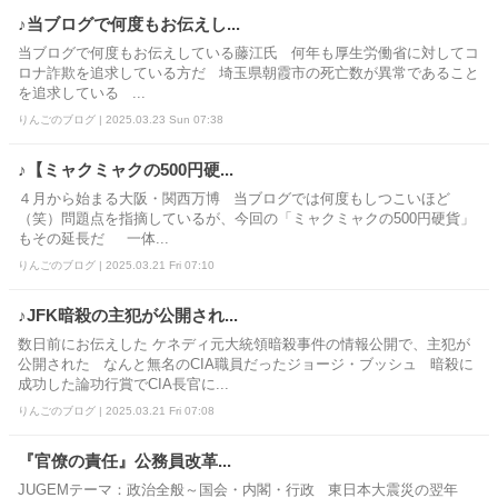
♪当ブログで何度もお伝えし...
当ブログで何度もお伝えしている藤江氏 何年も厚生労働省に対してコ
ロナ詐欺を追求している方だ 埼玉県朝霞市の死亡数が異常であること
を追求している ...
りんごのブログ | 2025.03.23 Sun 07:38
♪【ミャクミャクの500円硬...
４月から始まる大阪・関西万博 当ブログでは何度もしつこいほど
（笑）問題点を指摘しているが、今回の「ミャクミャクの500円硬貨」
もその延長だ 一体...
りんごのブログ | 2025.03.21 Fri 07:10
♪JFK暗殺の主犯が公開され...
数日前にお伝えした ケネディ元大統領暗殺事件の情報公開で、主犯が
公開された なんと無名のCIA職員だったジョージ・ブッシュ 暗殺に
成功した論功行賞でCIA長官に...
りんごのブログ | 2025.03.21 Fri 07:08
『官僚の責任』公務員改革...
JUGEMテーマ：政治全般～国会・内閣・行政 東日本大震災の翌年