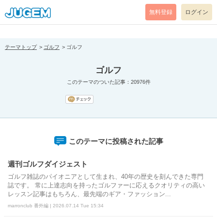
[pear_error: message="Success" code=0 mode=return level=notice
prefix="" info=""]
無料登録
ログイン
テーマトップ
ゴルフ
ゴルフ
ゴルフ
このテーマのついた記事：20976件
このテーマに投稿された記事
週刊ゴルフダイジェスト
ゴルフ雑誌のパイオニアとして生まれ、40年の歴史を刻んできた専門
誌です。 常に上達志向を持ったゴルファーに応えるクオリティの高い
レッスン記事はもちろん、最先端のギア・ファッション...
marronclub 番外編 | 2026.07.14 Tue 15:34