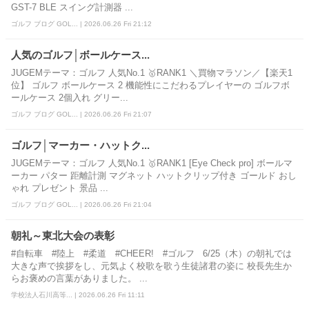
GST-7 BLE スイング計測器 ...
ゴルフ ブログ GOL... | 2026.06.26 Fri 21:12
人気のゴルフ│ボールケース...
JUGEMテーマ：ゴルフ 人気No.1 🥇RANK1 ＼買物マラソン／【楽天1
位】 ゴルフ ボールケース 2 機能性にこだわるプレイヤーの ゴルフボ
ールケース 2個入れ グリー...
ゴルフ ブログ GOL... | 2026.06.26 Fri 21:07
ゴルフ│マーカー・ハットク...
JUGEMテーマ：ゴルフ 人気No.1 🥇RANK1 [Eye Check pro] ボールマ
ーカー パター 距離計測 マグネット ハットクリップ付き ゴールド おし
ゃれ プレゼント 景品 ...
ゴルフ ブログ GOL... | 2026.06.26 Fri 21:04
朝礼～東北大会の表彰
#自転車 #陸上 #柔道 #CHEER! #ゴルフ 6/25（木）の朝礼では
大きな声で挨拶をし、元気よく校歌を歌う生徒諸君の姿に 校長先生か
らお褒めの言葉がありました。 ...
学校法人石川高等... | 2026.06.26 Fri 11:11