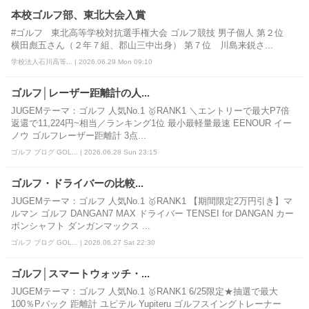
本校ゴルフ部、東北大会入賞
#ゴルフ 東北⾼等学校対抗選⼿権⼤会 ゴルフ競技 男⼦個⼈ 第２位
横⽥彪五さん（２年７組、郡山三中出身） 第７位 川島来鋭さ...
学校法人石川高等... | 2026.06.29 Mon 09:10
ゴルフ│レーザー距離計の人...
JUGEMテーマ：ゴルフ 人気No.1 🥇RANK1 ＼エントリーで最大P7倍
返還で11,224円~相当／ランキング1位 最小最軽量最速 EENOUR イー
ノウ ゴルフレーザー距離計 3点...
ゴルフ ブログ GOL... | 2026.06.28 Sun 23:15
ゴルフ・ドライバーの比較...
JUGEMテーマ：ゴルフ 人気No.1 🥇RANK1 【期間限定2万円引き】マ
ルマン ゴルフ DANGAN7 MAX ドライバー TENSEI for DANGAN カー
ボンシャフト ダンガンマックス ...
ゴルフ ブログ GOL... | 2026.06.27 Sat 22:30
ゴルフ│スマートウォッチ・...
JUGEMテーマ：ゴルフ 人気No.1 🥇RANK1 6/25限定★抽選で最大
100％Pバック 距離計 ユピテル Yupiteru ゴルフスイングトレーナー