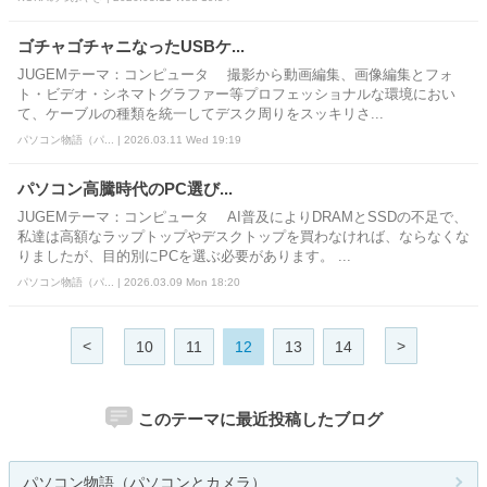
ゴチャゴチャニなったUSBケ...
JUGEMテーマ：コンピュータ 撮影から動画編集、画像編集とフォ
ト・ビデオ・シネマトグラファー等プロフェッショナルな環境におい
て、ケーブルの種類を統一してデスク周りをスッキリさ...
パソコン物語（パ... | 2026.03.11 Wed 19:19
パソコン高騰時代のPC選び...
JUGEMテーマ：コンピュータ AI普及によりDRAMとSSDの不足で、
私達は高額なラップトップやデスクトップを買わなければ、ならなくな
りましたが、目的別にPCを選ぶ必要があります。 ...
パソコン物語（パ... | 2026.03.09 Mon 18:20
<
>
10
11
12
13
14
このテーマに最近投稿したブログ
パソコン物語（パソコンとカメラ）