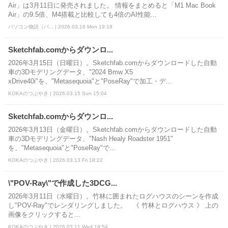
Air」は3月11日に発売されました。 情報をまとめると「M1 Mac Book
Air」の9.5倍、M4搭載と比較しても4倍のAI性能...
パソコン物語（パ... | 2026.03.16 Mon 19:18
Sketchfab.comからダウンロ...
2026年3月15日（日曜日）。Sketchfab.comからダウンロードした自動
車の3Dモデリングデータ、"2024 Bmw X5
xDrive40i"を、"Metasequoia"と"PoseRay"で加工・デ...
KOKAのつぶやき | 2026.03.15 Sun 15:04
Sketchfab.comからダウンロ...
2026年3月13日（金曜日）。Sketchfab.comからダウンロードした自動
車の3Dモデリングデータ、"Nash Healy Roadster 1951"
を、"Metasequoia"と"PoseRay"で...
KOKAのつぶやき | 2026.03.13 Fri 18:22
\"POV-Ray\"で作成した3DCG...
2026年3月11日（水曜日）。竹林に囲まれたログハウスのシーンを作成
し"POV-Ray"でレンダリングしました。 《 竹林とログハウス 》 上の
画像をクリックすると...
KOKAのつぶやき | 2026.03.11 Wed 19:54