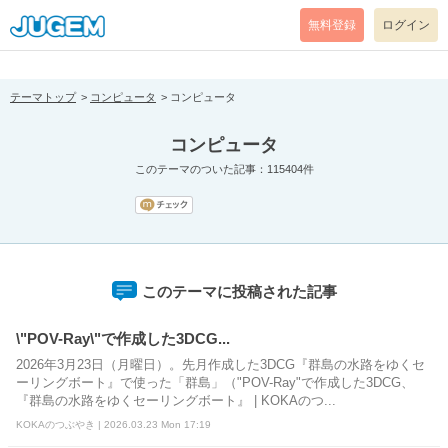
[pear_error: message="Success" code=0 mode=return level=notice
prefix="" info=""]
無料登録
ログイン
テーマトップ
コンピュータ
コンピュータ
コンピュータ
このテーマのついた記事：115404件
このテーマに投稿された記事
\"POV-Ray\"で作成した3DCG...
2026年3月23日（月曜日）。先月作成した3DCG『群島の水路をゆくセ
ーリングボート』で使った「群島」（"POV-Ray"で作成した3DCG、
『群島の水路をゆくセーリングボート』 | KOKAのつ...
KOKAのつぶやき | 2026.03.23 Mon 17:19