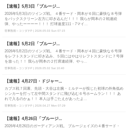
【速報】5月3日「ブルージ...
2026年5月3日のツインズ戦。 ４番サード・岡本が６回に豪快な８号弾
をバックスクリーン左方に叩き込んだ！！！ 我らが岡本の２戦連続
弾、やったーーーー！！！ 打球速度111・7マイ...
世事熟視～コソダチP | 2026.05.03 Sun 07:15
【速報】5月2日「ブルージ...
2026年5月2日のツインズ戦。 ４番サード・岡本が４回に豪快な６号弾
をレフトスタンドに叩き込み、５回にはやはりレフトスタンドに７号弾
を放った！！ 我らが岡本の２打席連続弾、やっ...
世事熟視～コソダチP | 2026.05.02 Sat 10:40
【速報】4月27日・ドジャー...
カブス戦７回裏、先頭・大谷は左腕・ミルナーが投じた初球の外角低め
シンカーを打って左中間スタンドに飛び込む６号ホームラン！！！ あ
れで入るのかぁ！！ 本人は手ごたえがあったよ...
世事熟視～コソダチP | 2026.04.27 Mon 07:29
【速報】4月26日「ブルージ...
2026年4月26日のガーディアンス戦。 ブルージェイズの４番サード・