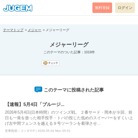
[pear_error: message="Success" code=0 mode=return level=notice
prefix="" info=""]
無料登録
ログイン
テーマトップ
メジャー
メジャーリーグ
メジャーリーグ
このテーマのついた記事：1019件
このテーマに投稿された記事
【速報】5月4日「ブルージ...
2026年5月4日(日本時間）のツインズ戦。 ２番サード・岡本が９回、前
日も一発を放った相手投手・トパの投じた低めのスイーパーをすくい上
げ左中間フェンスを越える９号ツーランを着弾させ...
世事熟視～コソダチP | 2026.05.04 Mon 05:51