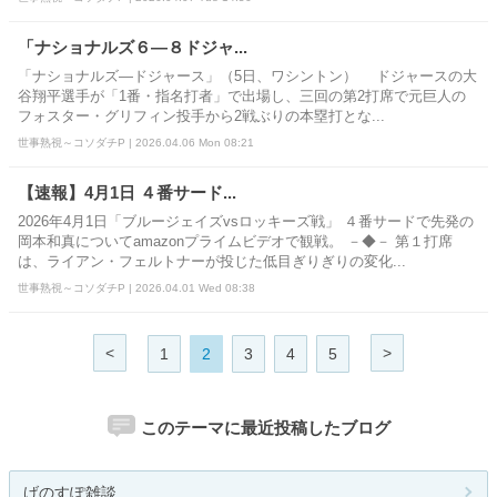
「ナショナルズ６―８ドジャ...
「ナショナルズ―ドジャース」（5日、ワシントン） ドジャースの大
谷翔平選手が「1番・指名打者」で出場し、三回の第2打席で元巨人の
フォスター・グリフィン投手から2戦ぶりの本塁打とな...
世事熟視～コソダチP | 2026.04.06 Mon 08:21
【速報】4月1日 ４番サード...
2026年4月1日「ブルージェイズvsロッキーズ戦」 ４番サードで先発の
岡本和真についてamazonプライムビデオで観戦。 －◆－ 第１打席
は、ライアン・フェルトナーが投じた低目ぎりぎりの変化...
世事熟視～コソダチP | 2026.04.01 Wed 08:38
<
>
1
2
3
4
5
このテーマに最近投稿したブログ
げのすぽ雑談