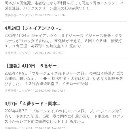
岡本が４回無死、走者なしから3球目を打って同点５号ホームラン！ ２
試合連続、バックスクリーン越えの130ｍ弾だ！！...
世事熟視～コソダチP | 2026.04.26 Sun 06:37
4月24日【ジャイアンツ０－...
2026年4月24日 ジャイアンツ０－３ドジャース ドジャース先発・グラ
スナウがヨカッタですねぇ。 変化球が冴えて、８回１０５球、被安打
１、９奪三振、与四球１の無失点！！ 完封で...
世事熟視～コソダチP | 2026.04.24 Fri 07:30
【速報】4月9日「５番サー...
2026年4月9日「ブルージェイズvsドジャース戦」 今朝は４時過ぎに試
合開始。眠いなぁ。 －◆－ 指名打者・大谷は初回、いきなり四球を選
びました。 ４３試合連続出塁で、イチローの記録...
世事熟視～コソダチP | 2026.04.09 Thu 04:34
4月7日「４番サード・岡本...
2026年4月7日「ブルージェイズvsドジャース戦」 ブルージェイズが2
点リードされた初回。 2死一塁で岡本に打席が回り、ド軍先発・ロブレ
スキからレフト前に痛烈なヒット！！ 角度が...
世事熟視～コソダチP | 2026.04.07 Tue 14:56