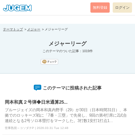
[pear_error: message="Success" code=0 mode=return level=notice
prefix="" info=""]
無料登録
ログイン
テーマトップ
メジャー
メジャーリーグ
メジャーリーグ
このテーマのついた記事：1019件
このテーマに投稿された記事
岡本和真２号弾◆日米通算25...
ブルージェイズの岡本和真内野手（29）が30日（日本時間31日）、本
拠でのロッキーズ戦に「7番・三塁」で先発し、9回の第4打席に2試合
連続となる2号ソロ本塁打をマークした。3打数1安打1打点1...
世事熟視～コソダチP | 2026.03.31 Tue 12:48