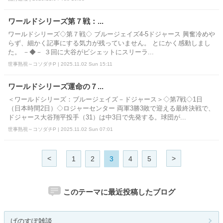
ワールドシリーズ第７戦：...
ワールドシリーズ◇第７戦◇ ブルージェイズ4-5ドジャース 興奮冷めや
らず、細かく記事にする気力が残っていません。 とにかく感動しまし
た。 －◆－ ３回に大谷がビシェットにスリーラ...
世事熟視～コソダチP | 2025.11.02 Sun 15:11
ワールドシリーズ運命の７...
＜ワールドシリーズ：ブルージェイズ－ドジャース＞◇第7戦◇1日
（日本時間2日）◇ロジャーセンター 両軍3勝3敗で迎える最終決戦で、
ドジャース大谷翔平投手（31）は中3日で先発する。球団が...
世事熟視～コソダチP | 2025.11.02 Sun 07:01
<
>
1
2
3
4
5
このテーマに最近投稿したブログ
げのすぽ雑談