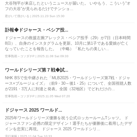
大谷翔平が来店したというニュースが届いた。 いやもう、こういう“オ
フの大谷”が見られるだけでテンショ...
君がいて僕がいる | 2025.11.23 Sun 15:30
訃報◆ドジャース・ベシア投...
ドジャースの救援左腕アレックス・ベシア投手（29）が7日（日本時間
8日）、自身のインスタグラムを更新。10月に第1子である愛娘が亡く
なっていたことを報告した。 （中略）「私たちの美しい...
世事熟視～コソダチP | 2025.11.08 Sat 09:33
ワールドシリーズ第７戦◆試...
NHK BSで生中継された「MLB2025・ワールドシリーズ第7戦・ドジャ
ース×ブルージェイズ」（前9・30～後1・25）について、全国視聴人数
が2191・3万人に到達と発表。全国（32地区）でどれだけの...
世事熟視～コソダチP | 2025.11.05 Wed 07:20
ドジャース 2025 ワールド...
2025年ワールドシリーズ優勝を祝う公式ロッカールームTシャツ。 ド
ジャースファン必携の限定デザイン！選手たちが優勝後に着用したデザ
インを忠実に再現。 ドジャース 2025 ワールドシリ...
流行速報 | 2025.11.04 Tue 10:33