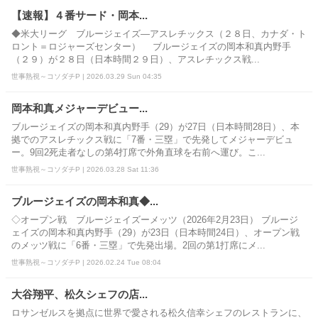
【速報】４番サード・岡本...
◆米大リーグ ブルージェイズ―アスレチックス（２８日、カナダ・ト
ロント＝ロジャーズセンター） ブルージェイズの岡本和真内野手
（２９）が２８日（日本時間２９日）、アスレチックス戦...
世事熟視～コソダチP | 2026.03.29 Sun 04:35
岡本和真メジャーデビュー...
ブルージェイズの岡本和真内野手（29）が27日（日本時間28日）、本
拠でのアスレチックス戦に「7番・三塁」で先発してメジャーデビュ
ー。9回2死走者なしの第4打席で外角直球を右前へ運び。こ...
世事熟視～コソダチP | 2026.03.28 Sat 11:36
ブルージェイズの岡本和真◆...
◇オープン戦 ブルージェイズーメッツ（2026年2月23日） ブルージ
ェイズの岡本和真内野手（29）が23日（日本時間24日）、オープン戦
のメッツ戦に「6番・三塁」で先発出場。2回の第1打席にメ...
世事熟視～コソダチP | 2026.02.24 Tue 08:04
大谷翔平、松久シェフの店...
ロサンゼルスを拠点に世界で愛される松久信幸シェフのレストランに、