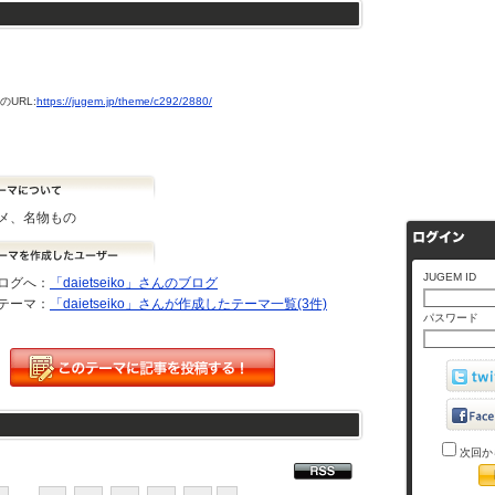
URL:
https://jugem.jp/theme/c292/2880/
メ、名物もの
JUGEM ID
ログへ：
「daietseiko」さんのブログ
テーマ：
「daietseiko」さんが作成したテーマ一覧(3件)
パスワード
次回か