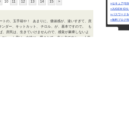
9
10
11
12
13
14
15
>
»セキュア(SS
»JUGEM I
»パスワード
»無料ブログ
ーレートの、玉手箱や！ あまりに、価値感が、違いすぎて、庶
サンダー、キットカット、 チロル、が、基本ですので。 も
ば、庶民は、生きていけませんので、感覚が麻痺しないよ
ョコレート君は、女性に、愛されて、幸せ者ですね。 人気
マとの気楽なお付き合い 平和自動車ブログ | 2026.02.19 Thu 19:58
雑兵日記PREM
海 酔
J .J . オーナ
クルマとの気
チラガー 秀チラガー・多津チラガー】です 沖縄名
娯らっくのサ
皮(がー)でチラガー 豚の顔の皮です 醤油で味付けされ イン
パクエンドレスで食べれちゃう！ コリコリ食感の耳、”ミミ
ます ほっぺた辺りは肉肉しく脂も多めで 口周りは歯ごたえ
マ：浦安 JUGEMテーマ：名物グルメ
ジャンル
グルメ
海 酔 | 2026.02.19 Thu 08:16
カテゴリー
総合
(29
苔、おすそわけのおすそわけ、 ありがとうございます。 奥さ
ランチ
(
した。 今年の寒さは、海苔には、プラスに、働いています