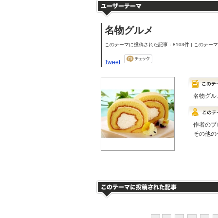
名物グルメ
このテーマに投稿された記事：8103件 | このテーマの
Tweet
名物グル
作者のブ
その他の