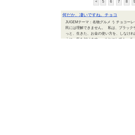
<
5
6
7
8
何だか、凄いですね。チョコ
JUGEMテーマ：名物グルメ う チョコ
民には理解できません。 私は、ブラック
っと、生きた、お金の使い方を、しなけれ
うに、気を付けます。 それにしても、チ
ブログランキング
クル
昨晩のお客様です
昨晩お越し頂いた 【館長チラガー・チエ
物 ”チラガー” 沖縄の方言で顔(ちら）＋
パクト大のこの見た目に 反して薄味でパク
ガー”と呼ばれる部位が 一番美味しく感じ
があり これまた美味です！ JUGEMテー
長島の海苔
JUGEMテーマ：名物グルメ 貴重な生海
んに、佃煮のレシピを、真似してもらいま