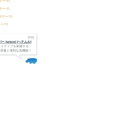
3テーマ)
6テーマ)
50テーマ)
テーマ)
[PR]
 heteml [ヘテムル]
エイティブを刺激する、
Bの大容量と便利な高機能！