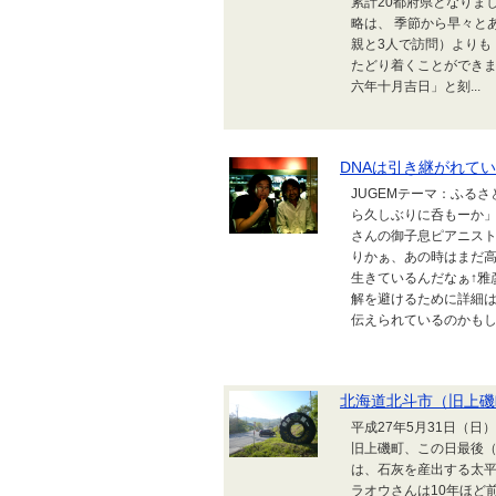
累計20都府県となりま
略は、 季節から早々と
親と3人で訪問）よりも
たどり着くことができまし
六年十月吉日」と刻...
DNAは引き継がれて
JUGEMテーマ：ふる
ら久しぶりに呑もーか
さんの御子息ピアニスト
りかぁ、あの時はまだ高
生きているんだなぁ↑雅
解を避けるために詳細
伝えられているのかも
北海道北斗市（旧上磯
平成27年5月31日（
旧上磯町、この日最後（
は、石灰を産出する太
ラオウさんは10年ほど