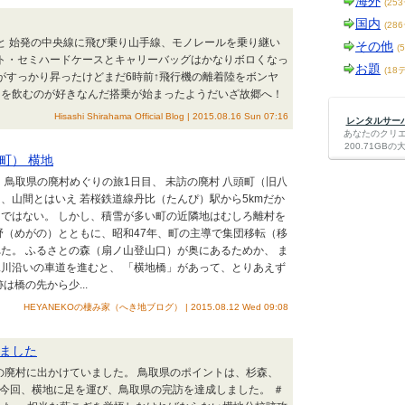
海外
(25
国内
(28
さと 始発の中央線に飛び乗り山手線、モノレールを乗り継い
その他
(
ト・セミハードケースとキャリーバッグはかなりボロくなっ
お題
(18
がすっかり昇ったけどまだ6時前↑飛行機の離着陸をボンヤ
ーを飲むのが好きなんだ搭乗が始まったようだいざ故郷へ！
Hisashi Shirahama Official Blog | 2015.08.16 Sun 07:16
レンタルサーバー
あなたのクリ
200.71G
町） 横地
）、鳥取県の廃村めぐりの旅1日目、 未訪の廃村 八頭町（旧八
、山間とはいえ 若桜鉄道線丹比（たんぴ）駅から5kmだか
ではない。 しかし、積雪が多い町の近隣地はむしろ離村を
野（めがの）とともに、昭和47年、町の主導で集団移転（移
た。 ふるさとの森（扇ノ山登山口）が奥にあるためか、 ま
川沿いの車道を進むと、 「横地橋」があって、とりあえず
は橋の先から少...
HEYANEKOの棲み家（へき地ブログ） | 2015.08.12 Wed 09:08
ました
鳥取県の廃村に出かけていました。 鳥取県のポイントは、杉森、
 今回、横地に足を運び、鳥取県の完訪を達成しました。 ＃