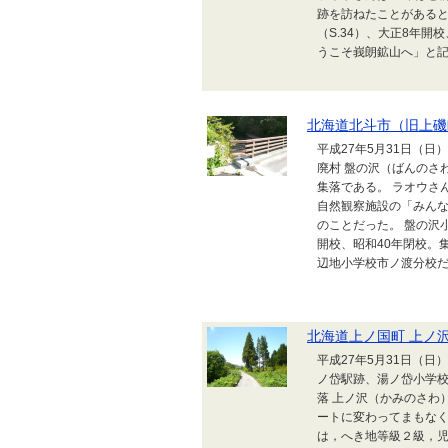
跡を訪ねたことがあると
（S.34）、大正8年開
うこそ峩朗鉱山へ」と記さ
北海道北斗市（旧上磯
平成27年5月31日（
廃村 盤の沢（ばんのさ
集落である。 ラオウさ
自然観察施設の「みん
のことだった。 盤の沢小
開校、昭和40年閉校。
辺地小学校市ノ渡分校だっ
北海道上ノ国町 上ノ
平成27年5月31日（
ノ岱駅跡、湯ノ岱小学校
落 上ノ沢（かみのさわ
ートに変わってまもなく
は，へき地等級２級，児童