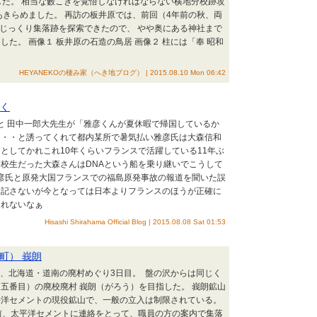
した。 相当な藪こぎを覚悟しなければならない横地分校跡攻
あきらめました。 再訪の板井原では、前回（4年前の秋、両
 じっくり集落跡を探索できたので、 やや奥にある神社まで
た。 画像１ 板井原の石造の鳥居 画像２ 柱には「奉 昭和
HEYANEKOの棲み家（へき地ブログ） | 2015.08.10 Mon 06:42
いく
さと 田中一郎大先生が「雅彦くんが夏休暇で帰国しているか
」・・と誘ってくれて都内某所で暑気払い雅彦氏は大森信和
としてかれこれ10年くらいフランスで活躍している11年ぶ
校生だった大森さんはDNAという船を乗り継いでこうして
彦氏と原発大国フランスでの福島原発事故の報道を聞いた誤
は記さないが今となっては日本よりフランスのほうが正確に
しれないなぁ
Hisashi Shirahama Official Blog | 2015.08.08 Sat 01:53
町） 峩朗
日）、北海道・道南の廃村めぐり3日目。 盤の沢からは同じく
五番目）の廃校廃村 峩朗（がろう）を目指した。 峩朗鉱山
平洋セメントの現役鉱山で、一般の立入は制限されている。
前、太平洋セメントに連絡をとって、職員の方の案内で集落