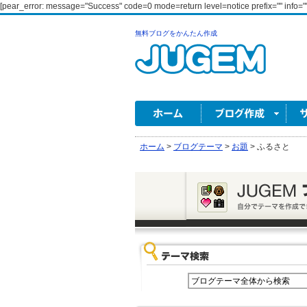
[pear_error: message="Success" code=0 mode=return level=notice prefix="" info=""
無料ブログをかんたん作成
ホーム
>
ブログテーマ
>
お題
>
ふるさと