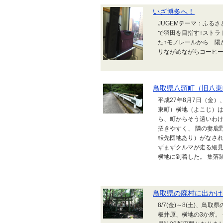
いざ博多へ！
JUGEMテーマ：ふる
で羽田を目指す↑ストラ
た↑モノレールから 陽
リながめながらコーヒ
鳥取県八頭町（旧八東
平成27年8月7日（金
東町）横地（よこじ）は
ら、町からそう遠いわけ
招きやすく、 隣の妻鹿
転先団地あり）がなされ
ずまずクルマが走る細見
横地に到着した。 集落跡
鳥取県の廃村に出かけ
8/7(金)～8(土)、
板井原、横地の3か所。