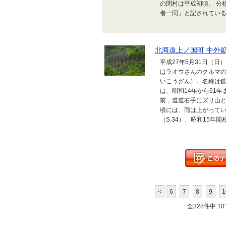
の閉村は平成初頃。 分校
者一同」と記されている。
北海道上ノ国町 中外
平成27年5月31日（
はラオウさんのクルマ
いこうざん）。名称は
は、昭和14年から61
前，道道右手にズリ山と
頃には、雨は上がってい
（S.34）、昭和15年
<
6
7
8
9
1
全328件中 101