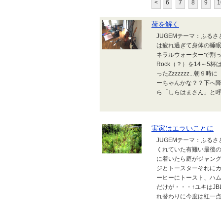
<
6
7
8
9
1
荷を解く
JUGEMテーマ：ふる
は疲れ過ぎて身体の睡
ネラルウォーターで割っ
Rock（？）を14～
ったZzzzzzz...
ーちゃんかな？？下へ
ら「しらはまさん」と呼
実家はエラいことに
JUGEMテーマ：ふる
くれていた有難い最後の
に着いたら庭がジャング
ジとトースターそれに
ーヒーにトースト、ハム
だけが・・・↑ユキはJ
れ替わりに今度は紅一点