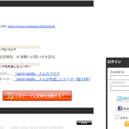
URL:
https://jugem.jp/theme/c293/10418/
近況報告。or 故郷への思い出を語る。
JUGEM ID
ログへ：
「sachi-studio」さんのブログ
テーマ：
「sachi-studio」さんが作成したテーマ一覧(14件)
パスワード
次回か