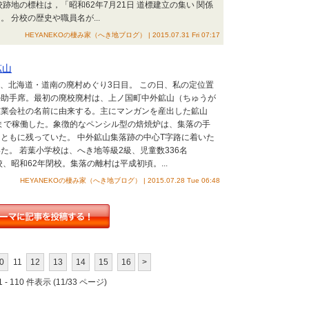
跡地の標柱は，「昭和62年7月21日 道標建立の集い 関係
 分校の歴史や職員名が...
HEYANEKOの棲み家（へき地ブログ） | 2015.07.31 Fri 07:17
鉱山
日）、北海道・道南の廃村めぐり3日目。 この日、私の定位置
の助手席。最初の廃校廃村は、上ノ国町中外鉱山（ちゅうが
鉱業会社の名前に由来する。主にマンガンを産出した鉱山
年まで稼働した。象徴的なペンシル型の焙焼炉は、集落の手
ともに残っていた。 中外鉱山集落跡の中心T字路に着いた
た。 若葉小学校は、へき地等級2級、児童数336名
開校、昭和62年閉校。集落の離村は平成初頃。...
HEYANEKOの棲み家（へき地ブログ） | 2015.07.28 Tue 06:48
0
11
12
13
14
15
16
>
 - 110 件表示 (11/33 ページ)