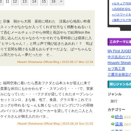
0
11
12
13
14
15
16
>
»セキュア(SS
»JUGEM I
»パスワード
»無料ブログ
さと 宗像 朝から大雨 昼前に晴れた 涼風が心地良い昨夜
眠スィッチがなかなか入ってくれず仕方なく焼酎をぬるいミ
て呑むメールチェックやら仲間と長話やらで結局Non the
5杯は流し込んだんぢゃなかろーかそれでも零時前には寝床に入
朝９時に「ヒサシちゃん！」と呼ぶ声で飛び起きたあれれ！？ 筍ば
降りて玄関を開けるも誰もおらずそーだよな、ばーちゃんな
My First JUG
ぶ筈だからん～夢だったか そ...
中川岳志のブ
Hisashi Shirahama Official Blog | 2015.08.17 Mon 12:34
Hisashi Shirah
セブ島工房
三鷹完全限定
さと 福岡空港に着いたら悪友フクダと山本ユキが迎えに来て
貴重な休日にもかかわらず・・スマンのう・・・↑で、実家
ルになっていた・・・↑フクダが貸してくれたオーブンレン
ジャンル
カセットコンロ、まな板、包丁、食器、グラス等々これでコ
旅行
エッグが作れる↑な～んも無くなったリビングにワシの荷物
カテゴリー
BLのパソコン用ステレオスピーカーを貸してくれた二人と入
ケイカさんが御主人のカバタ...
総合
(11
温泉
Hisashi Shirahama Official Blog | 2015.08.16 Sun 21:02
(32