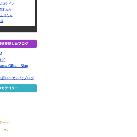
L)ログイン
Dを忘れたら
を忘れたら
作成
EM
ログ
ama Official Blog
の超ローカルなブログ
2テーマ)
テーマ)