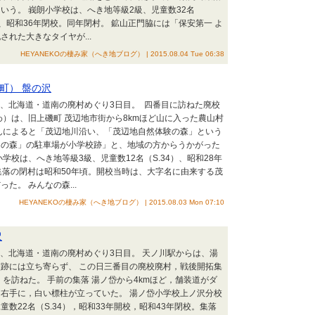
いう。 峩朗小学校は、へき地等級2級、児童数32名
校、昭和36年閉校。同年閉村。 鉱山正門脇には「保安第一 よ
れた大きなタイヤが...
HEYANEKOの棲み家（へき地ブログ） | 2015.08.04 Tue 06:38
町） 盤の沢
日）、北海道・道南の廃村めぐり3日目。 四番目に訪ねた廃校
わ）は、旧上磯町 茂辺地市街から8kmほど山に入った農山村
んによると「茂辺地川沿い、「茂辺地自然体験の森」という
なの森」の駐車場が小学校跡」と、地域の方からうかがった
学校は、へき地等級3級、児童数12名（S.34）、昭和28年
集落の閉村は昭和50年頃。開校当時は、大字名に由来する茂
た。 みんなの森...
HEYANEKOの棲み家（へき地ブログ） | 2015.08.03 Mon 07:10
沢
日）、北海道・道南の廃村めぐり3日目。 天ノ川駅からは、湯
跡には立ち寄らず、 この日三番目の廃校廃村，戦後開拓集
）を訪ねた。 手前の集落 湯ノ岱から4kmほど，舗装道がダ
右手に，白い標柱が立っていた。 湯ノ岱小学校上ノ沢分校
数22名（S.34），昭和33年開校，昭和43年閉校。集落