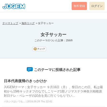
[pear_error: message="Success" code=0 mode=return level=notice
prefix="" info=""]
無料登録
ログイン
テーマトップ
海外リーグ
女子サッカー
女子サッカー
このテーマのついた記事：256件
このテーマに投稿された記事
日本代表復帰のきっかけか
JUGEMテーマ：女子サッカー ９月16日（月）、祭日のこの日、私は最
初から15時キックオフのなでしこリーグ1部ノジマステラ神奈川相模原
対日テレ・ベレーザの試合を見に行くつもりでい...
バカンスはいつも... | 2019.09.26 Thu 22:42