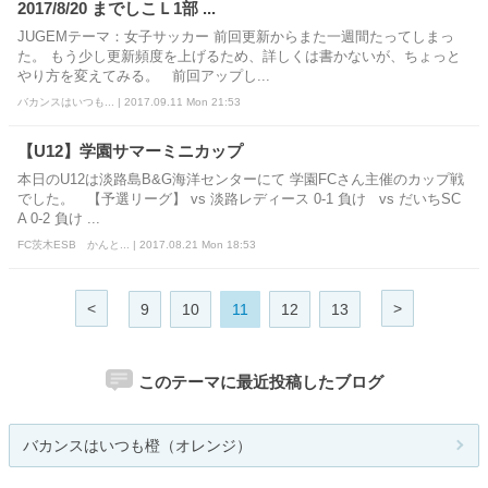
2017/8/20 までしこＬ1部 ...
JUGEMテーマ：女子サッカー 前回更新からまた一週間たってしまっ
た。 もう少し更新頻度を上げるため、詳しくは書かないが、ちょっと
やり方を変えてみる。 前回アップし...
バカンスはいつも... | 2017.09.11 Mon 21:53
【U12】学園サマーミニカップ
本日のU12は淡路島B&G海洋センターにて 学園FCさん主催のカップ戦
でした。 【予選リーグ】 vs 淡路レディース 0-1 負け vs だいちSC
A 0-2 負け ...
FC茨木ESB かんと... | 2017.08.21 Mon 18:53
<
>
9
10
11
12
13
このテーマに最近投稿したブログ
バカンスはいつも橙（オレンジ）