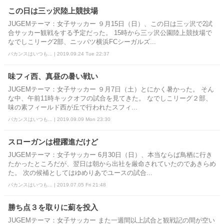
この日は三ッ沢陸上競技場
JUGEMテーマ：女子サッカー ９月15日（日）、この日は三ッ沢で2試
合サッカー観戦をする予定だった。 15時から三ッ沢公園陸上競技場で
なでしこリーグ2部、ニッパツ横浜FCシーガルズ...
バカンスはいつも... | 2019.09.24 Tue 22:37
味フィ西、真昼の暑い戦い
JUGEMテーマ：女子サッカー ９月7日（土）とにかく暑かった。 そん
な中、午前11時キックオフの試合を見てきた。 なでしこリーグ２部、
味の素フィールド西が丘で行われたスフィ...
バカンスはいつも... | 2019.09.09 Mon 23:30
スローガンは橙躍進だけど
JUGEMテーマ：女子サッカー 6月30日（日）、本当ならば鳥栖に行き
たかったところだが、翌日は朝から出社を厳命されていたのであきらめ
た。 次の候補としてはゆめりあでユースの試合...
バカンスはいつも... | 2019.07.05 Fri 21:48
勝ち点３を取りに薊を投入
JUGEMテーマ：女子サッカー また一週間以上試合と観戦記の間が空い