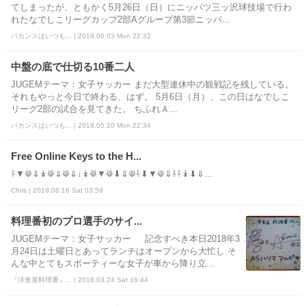
てしまったが、ともかく5月26日（日）にニッパツ三ッ沢球技場で行わ
れたなでしこリーグカップ2部Aグループ第3節ニッパ...
バカンスはいつも... | 2019.06.03 Mon 22:32
中盤の底で仕切る10番二人
JUGEMテーマ：女子サッカー まだ大型連休中の観戦記を残している。
それもやっと今日で終わる、はず。 5月6日（月）、この日はなでしこ
リーグ2部の試合を見てきた。 ちふれＡ...
バカンスはいつも... | 2019.05.20 Mon 22:34
Free Online Keys to the H...
⇩▼⟱⇓↡⟱⇓⟱⇓↓↡⟱▼⟱⬇⇓⟱⇩⬇▼⟱⇓⇩⇩↡⬇⇓...
Chris | 2018.06.16 Sat 03:59
料理番初のプロ選手のサイ...
JUGEMテーマ：女子サッカー 記念すべき本日2018年3
月24日は土曜日とあってランチはオープンから大忙し そ
んな中とてもスポーティーな女子が車から降り立...
『洋食屋料理番』... | 2018.03.24 Sat 16:44