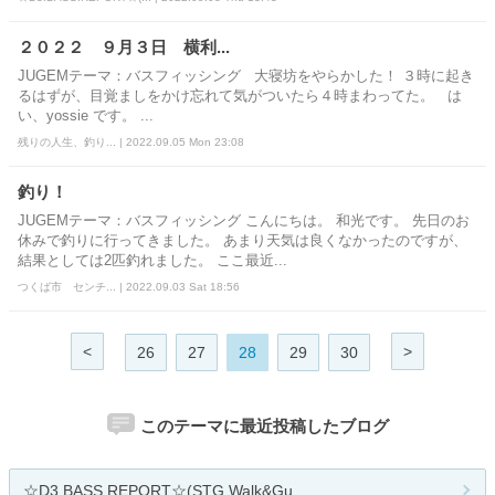
２０２２ ９月３日 横利...
JUGEMテーマ：バスフィッシング 大寝坊をやらかした！ ３時に起き
るはずが、目覚ましをかけ忘れて気がついたら４時まわってた。 は
い、yossie です。 ...
残りの人生、釣り... | 2022.09.05 Mon 23:08
釣り！
JUGEMテーマ：バスフィッシング こんにちは。 和光です。 先日のお
休みで釣りに行ってきました。 あまり天気は良くなかったのですが、
結果としては2匹釣れました。 ここ最近...
つくば市 センチ... | 2022.09.03 Sat 18:56
<
>
26
27
28
29
30
このテーマに最近投稿したブログ
☆D3.BASS.REPORT☆(STG Walk&Gu...