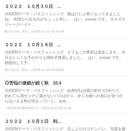
２０２２ １０月３０日 ...
JUGEMテーマ：バスフィッシング 朝はだいぶ寒くなってきました
ね。 布団から出るのがちょっと辛い。 はい、yossie です。 そろそろ
ジャークベイト...
残りの人生、釣り... | 2022.11.01 Tue 01:39
２０２２ １０月１６日 ...
JUGEMテーマ：バスフィッシング どうもこの季節は迷走します。 今
日もヒントも手がかりも掴めず敗退しました。 はい、yossie です。
朝寝坊して予...
残りの人生、釣り... | 2022.10.18 Tue 00:44
◎苦悩の連鎖が続く秋 10.4
JUGEMテーマ：バスフィッシング 結局9月は4度の釣行で2ボウズ。
釣れても30センチに届かないバスばかり。全く大物への糸口が見つか
らないまま秋が深まっていく。 &nb...
☆D3.BASS.REPORT☆(... | 2022.10.07 Fri 13:46
２０２２ １０月１日 利...
JUGEMテーマ：バスフィッシング 久しぶりのコテンパン。 写真を撮