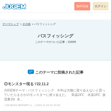
[pear_error: message="Success" code=0 mode=return level=notice
prefix="" info=""]
無料登録
ログイン
テーマトップ
その他
バスフィッシング
バスフィッシング
このテーマのついた記事：3189件
このテーマに投稿された記事
◎モンスター現る \'22.11.2
JUGEMテーマ：バスフィッシング 今年は大物に巡り会えないと思っ
ていたらまさかのモンスターに巡り会えた。 気温24℃ 水温18℃ 放
流量15t 水...
☆D3.BASS.REPORT☆(... | 2022.11.04 Fri 23:33