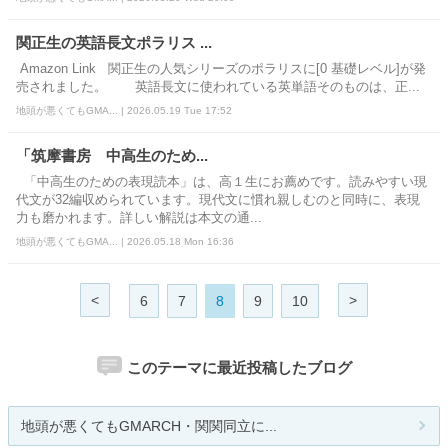
関正生の英語長文ポラリス ...
Amazon Link 関正生の人気シリーズのポラリスに[0 基礎レベル]が発
売されました。 英語長文に使われている英単語そのものは、正...
地頭が悪くてもGMA... | 2026.05.19 Tue 17:52
「筑摩書房 中高生のため...
「中高生のための表現読本」は、高１生にお薦めです。読みやすい現
代文が32編収められています。現代文に慣れ親しむのと同時に、表現
力も磨かれます。詳しい解説は本文の通...
地頭が悪くてもGMA... | 2026.05.18 Mon 16:36
<
>
6
7
8
9
10
このテーマに最近投稿したブログ
地頭が悪くてもGMARCH・関関同立に...