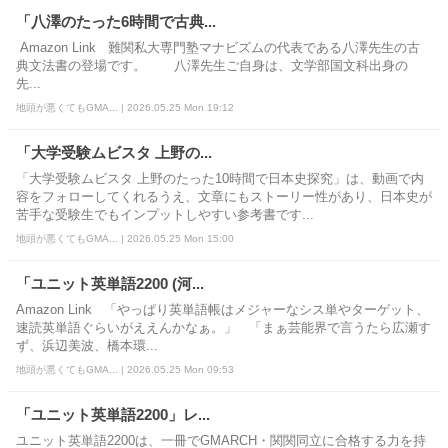
「八澤のたった6時間で古典...
Amazon Link 難関私大専門塾マナビズムの代表である八澤先生の古
典文法書の登場です。 八澤先生ご自身は、文学部国文科出身の
先...
地頭が悪くてもGMA... | 2026.05.25 Mon 19:12
「大学受験ムビスタ 上野の...
「大学受験ムビスタ 上野のたった10時間で日本史探究」は、動画で内
容をフォローしてくれるうえ、文章にもストーリー性があり、日本史が
苦手な受験生でもインプットしやすい参考書です...
地頭が悪くてもGMA... | 2026.05.25 Mon 15:00
「ユニット英単語2200 (河...
Amazon Link 「やっぱり英単語帳はメジャーなシス単やターゲット、
速読英単語ぐらいがええんかなぁ。」 「まぁ芸能界で言うたら広瀬す
ず、浜辺美波、橋本環...
地頭が悪くてもGMA... | 2026.05.25 Mon 09:53
「ユニット英単語2200」レ...
ユニット英単語2200は、一冊でGMARCH・関関同立に合格する力を持