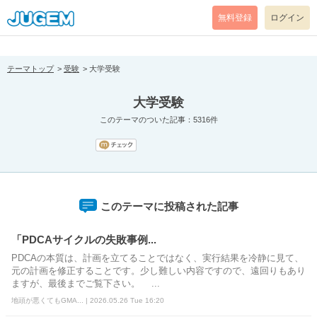
[pear_error: message="Success" code=0 mode=return level=notice
prefix="" info=""]
無料登録
ログイン
テーマトップ
受験
大学受験
大学受験
このテーマのついた記事：5316件
このテーマに投稿された記事
「PDCAサイクルの失敗事例...
PDCAの本質は、計画を立てることではなく、実行結果を冷静に見て、
元の計画を修正することです。少し難しい内容ですので、遠回りもあり
ますが、最後までご覧下さい。 ...
地頭が悪くてもGMA... | 2026.05.26 Tue 16:20