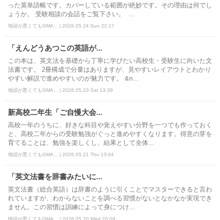
った英単語帳です。カバーしている範囲が絶妙です。その理由は何でし
ょうか。 受験相談の会話をご覧下さい。 ...
地頭が悪くてもGMA... | 2026.05.24 Sun 22:17
「えんどうあつこの英語が...
この本は、英文法を基礎から丁寧に学びたい高校生・受験生に向いた文
法書です。 2冊構成で分量はありますが、見やすいレイアウトとわかり
やすい解説で進めやすいのが魅力です。 &n...
地頭が悪くてもGMA... | 2026.05.23 Sat 13:39
新高校二年生「ご自慢大会...
高校一年のうちに、好きな科目や覚えやすい分野を一つでも作っておく
と、高校二年からの受験勉強がぐっと進めやすくなります。得意の芽を
育てることは、勉強を楽しくし、結果として全体...
地頭が悪くてもGMA... | 2026.05.21 Thu 13:04
「英文法書を辞書みたいに...
英文法書（総合英語）は辞書のように引くことでマスターできると言わ
れていますが、わからないことを調べる習慣がないとなかなか実現でき
ません。この習慣は訓練によって身につけ...
地頭が悪くてもGMA... | 2026.05.20 Wed 20:09