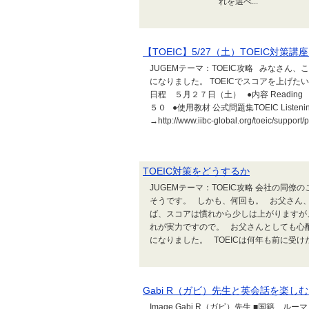
れを選べ...
【TOEIC】5/27（土）TOEIC対策
JUGEMテーマ：TOEIC攻略 みなさん、
になりました。 TOEICでスコアを上げ
日程 ５月２７日（土） ●内容 Reading
５０ ●使用教材 公式問題集TOEIC Listeni
→http://www.iibc-global.org/toeic/support/p
TOEIC対策をどうするか
JUGEMテーマ：TOEIC攻略 会社の同僚
そうです。 しかも、何回も。 お父さん
ば、スコアは慣れから少しは上がりますが
れが実力ですので。 お父さんとしても心
になりました。 TOEICは何年も前に受けた
Gabi R（ガビ）先生と英会話を楽しむ
Image Gabi R（ガビ）先生 ■国籍 ルーマ