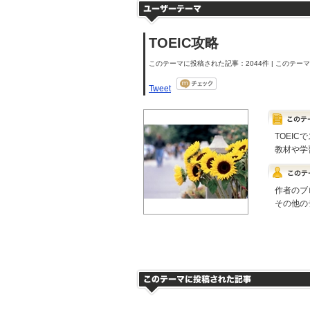
TOEIC攻略
このテーマに投稿された記事：2044件 | このテーマの
Tweet
TOEI
教材や学
作者のブ
その他の