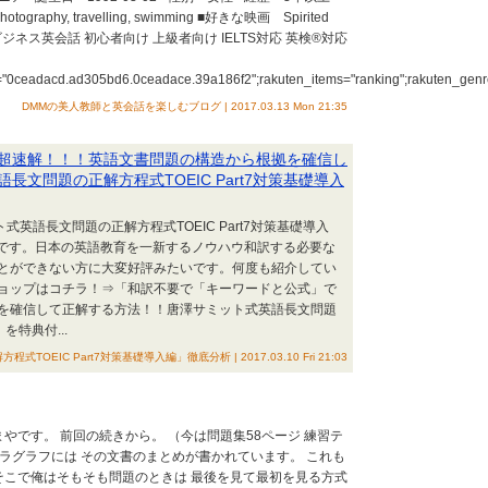
tography, travelling, swimming ■好きな映画 Spirited
 ビジネス英会話 初心者向け 上級者向け IELTS対応 英検®対応
Id="0ceadacd.ad305bd6.0ceadace.39a186f2";rakuten_items="ranking";rakuten_genre
DMMの美人教師と英会話を楽しむブログ | 2017.03.13 Mon 21:35
超速解！！！英語文書問題の構造から根拠を確信し
文問題の正解方程式TOEIC Part7対策基礎導入
ト式英語長文問題の正解方程式TOEIC Part7対策基礎導入
いです。日本の英語教育を一新するノウハウ和訳する必要な
とができない方に大変好評みたいです。何度も紹介してい
ョップはコチラ！⇒「和訳不要で「キーワードと公式」で
を確信して正解する方法！！唐澤サミット式英語長文問題
を特典付...
IC Part7対策基礎導入編」徹底分析 | 2017.03.10 Fri 21:03
やです。 前回の続きから。 （今は問題集58ページ 練習テ
終パラグラフには その文書のまとめが書かれています。 これも
そこで俺はそもそも問題のときは 最後を見て最初を見る方式