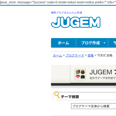
[pear_error: message="Success" code=0 mode=return level=notice prefix="" info=""
無料ブログをかんたん作成
ホーム
>
ブログテーマ
>
資格
>
TOEIC攻略