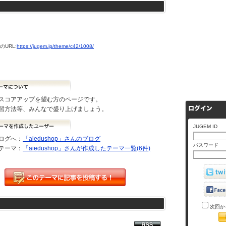
URL:
https://jugem.jp/theme/c42/1008/
Cでスコアアップを望む方のページです。
習方法等、みんなで盛り上げましょう。
JUGEM ID
ログへ：
「aiedushop」さんのブログ
パスワード
テーマ：
「aiedushop」さんが作成したテーマ一覧(6件)
次回か