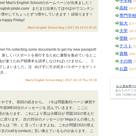
中学校
(
one! Mari's English Schoolのホームページが出来ました！
高校
ienglish.jimdo.com/ まだまだ出来たてほやほやでコンテン
(34
を増やしてちょっとずつ増やしていきます！ 頑張ります！
専門学
happy Friday!
短大
(2テ
Mari's English School blog | 2017.04.14 Fri 20:31
大学
(38
受験
(40
テスト
(
m collecting some documents to get my new passport!
資格
(19
 新しくパスポートを発行するために書類を集めているとこ
その他
地が違うため戸籍謄本を請求しなければいけません。。 う
(
てしまいました。泣 めげずに引き続きパスポートをゲット
お題
(13
..
Mari's English School blog | 2017.04.13 Thu 15:19
レンタルサーバー
あなたのクリ
200.71G
やです。 前回の続きから。 （今は問題集61ページ 練習テ
いて午前9時34分のメッセージを 読んでいきます。 ここに
的な語があります。 これにより実は火曜日が 問題162の答えだ
3に戻ります。 次の35分のメッセージが Vegaさんの発した
さんは「I'll」と 言っていますよね。 これが問題163の答え
のcallをcontactに 言い換えているものがあります。 こ