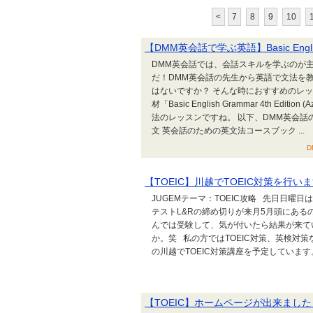
<
7
8
9
10
【DMM英会話で学ぶ英語】Basic English Gr
DMM英会話では、会話スキルを学ぶのが
だ！DMM英会話の先生から英語で文法を
はないですか？ そんな時におすすめのレ
材「Basic English Grammar 4th E
法のレッスンですね。 以下、DMM英会話の「Basic E
文 英会話のための英文法コースブック ...
D
【TOEIC】川越でTOEIC対策を行い
JUGEMテーマ：TOEIC攻略 先日日曜日は
テストL&Rの締め切りが来月5月頭にある
んでは受験して、気が付いたら結果が来て
か。笑 私の方ではTOEIC対策、英検対策
の川越でTOEIC対策講座を予定しています
【TOEIC】ホームページが出来ました