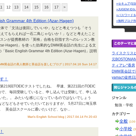
»セキュア(SS
11
12
13
14
15
16
17
>
»JUGEM I
»パスワード
ammar 4th Edition (Azar-Hagen)
»無料ブログ
主体で「文法は後回しでいいや」などと考えつつも「そう
教えてもらえれば一石二鳥じゃないか！」などと考えたこと
ッスンが提携教材の「英検」合格を目指す方へのレッスン教
dition (Azar-Hagen)」を使った効果的なDMM英会話の先生による文
nglish Grammar 4th Edition (Azar-Hagen)」説明
ライスクリス
元BOSTONIAN
MM英会話の美人教師と英会話を楽しむブログ | 2017.04.16 Sun 14:17
ティアレ*香房
DMM英会話
yamaの徒然日
ます！
第219回TOEICテストでしたね。 早速、第221回のTOEIC
ので、 毎回受験していると、申し込んでは受験して、申し込
いた。。 みたいな感じになっているのではないでしょう
ジャンル
などなどもさせていただいておりますが、 5月27日に埼玉県
勉強・学校
。 英会話スクールに通いたいけど、なか...
カテゴリー
Mari's English School blog | 2017.04.14 Fri 20:43
全般
(10
小学校
(
！