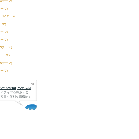
54テーマ)
テーマ)
校
(10テーマ)
ーマ)
テーマ)
テーマ)
15テーマ)
2テーマ)
75テーマ)
テーマ)
[PR]
 heteml [ヘテムル]
エイティブを刺激する、
Bの大容量と便利な高機能！