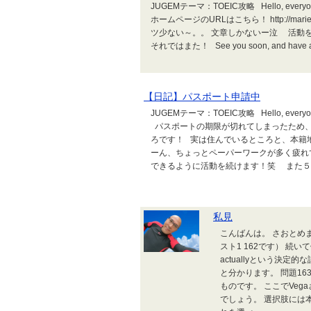
JUGEMテーマ：TOEIC攻略 Hello, every
ホームページのURLはこちら！ http://mar
ツ少ない～。。 文章しかないー泣 活動
それではまた！ See you soon, and have a 
【日記】パスポート申請中
JUGEMテーマ：TOEIC攻略 Hello, everyone! I'
パスポートの期限が切れてしまったため、
ろです！ 実は住んでいるところと、本籍
ーん、ちょっとペーパーワークが多く疲れ
できるように活動を続けます！笑 また５月.
私見
こんばんは。 さおとめま
スト1 162です） 続
actuallyという決定
と分かります。 問題16
ものです。 ここでVega
でしょう。 選択肢には本文