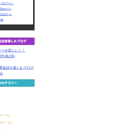
L)ログイン
Dを忘れたら
を忘れたら
作成
ピーが恋しい！！
\'S BLOG
で英会話を楽しむブログ
記
6テーマ)
30テーマ)