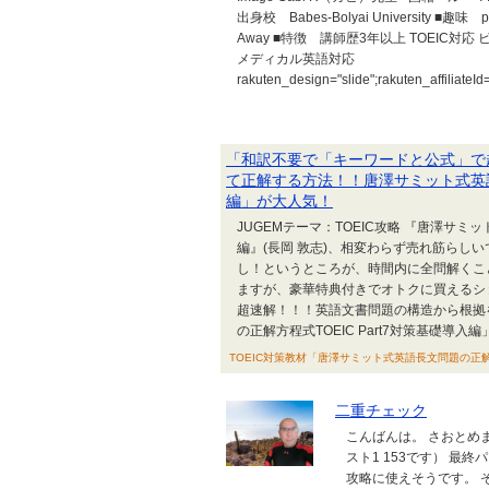
出身校 Babes-Bolyai University ■趣味 pho
Away ■特徴 講師歴3年以上 TOEIC対応
メディカル英語対応
rakuten_design="slide";rakuten_affiliate
「和訳不要で「キーワードと公式」で
て正解する方法！！唐澤サミット式英語長
編」が大人気！
JUGEMテーマ：TOEIC攻略 『唐澤サミッ
編』(長岡 敦志)、相変わらず売れ筋らし
し！というところが、時間内に全問解くこ
ますが、豪華特典付きでオトクに買えるシ
超速解！！！英語文書問題の構造から根拠
の正解方程式TOEIC Part7対策基礎導入編」
TOEIC対策教材「唐澤サミット式英語長文問題の正解方程式TOE
二重チェック
こんばんは。 さおとめま
スト1 153です） 最
攻略に使えそうです。 