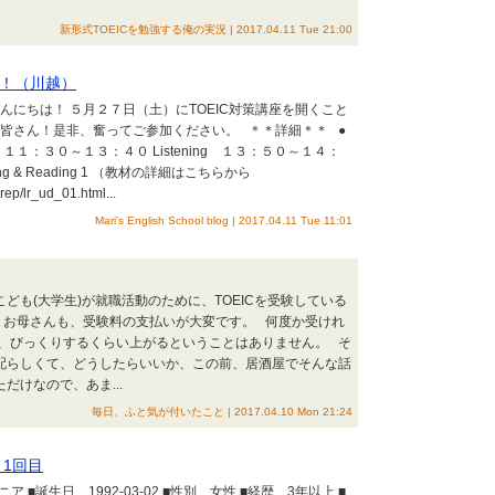
新形式TOEICを勉強する俺の実況 | 2017.04.11 Tue 21:00
講座！（川越）
こんにちは！ ５月２７日（土）にTOEIC対策講座を開くこと
たい皆さん！是非、奮ってご参加ください。 ＊＊詳細＊＊ ●
 １１：３０～１３：４０ Listening １３：５０～１４：
ng & Reading 1 （教材の詳細はこちらから
rep/lr_ud_01.html...
Mari's English School blog | 2017.04.11 Tue 11:01
のこども(大学生)が就職活動のために、TOEICを受験している
、お母さんも、受験料の支払いが大変です。 何度か受けれ
、びっくりするくらい上がるということはありません。 そ
配らしくて、どうしたらいいか、この前、居酒屋でそんな話
だけなので、あま...
毎日、ふと気が付いたこと | 2017.04.10 Mon 21:24
 1回目
ニア ■誕生日 1992-03-02 ■性別 女性 ■経歴 3年以上 ■