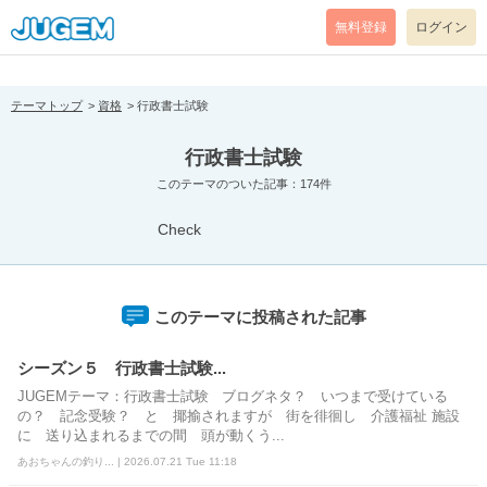
[pear_error: message="Success" code=0 mode=return level=notice
prefix="" info=""]
無料登録
ログイン
テーマトップ
資格
行政書士試験
行政書士試験
このテーマのついた記事：174件
Check
このテーマに投稿された記事
シーズン５ 行政書士試験...
JUGEMテーマ：行政書士試験 ブログネタ？ いつまで受けている
の？ 記念受験？ と 揶揄されますが 街を徘徊し 介護福祉 施設
に 送り込まれるまでの間 頭が動くう...
あおちゃんの釣り... | 2026.07.21 Tue 11:18