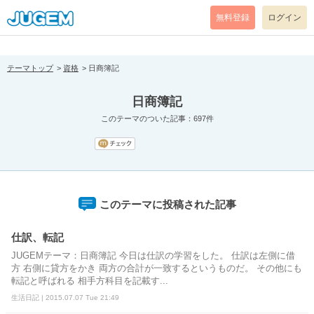
[pear_error: message="Success" code=0 mode=return level=notice
prefix="" info=""]
無料登録
ログイン
テーマトップ
資格
日商簿記
日商簿記
このテーマのついた記事：697件
このテーマに投稿された記事
仕訳、転記
JUGEMテーマ：日商簿記 今日は仕訳の学習をした。 仕訳は左側に借
方 右側に貸方をかき 両方の合計が一致するというものだ。 その他にも
転記と呼ばれる 相手方科目を記載す...
生活日記 | 2015.07.07 Tue 21:49