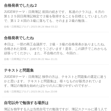
合格発表でしたね２
JUGEMテーマ：日商簿記 前回の続きです。 私達のクラスは、６月の
第１２５回日商簿記検定で２級を取得することを目標としていましたの
で、第１２４回の３級に落ちても、そのまま２級の勉強...
合格！日商簿記ブログ | 2015.06.24 Wed 03:22
合格発表でしたね
本日は、一部の商工会議所で、２級・３級の合格発表がありましたね。
合格された皆様、おめでとうございます！是非、この調子でこれからも
頑張ってください。 また、不合格の方も、今回の...
合格！日商簿記ブログ | 2015.06.22 Mon 21:21
テキストと問題集
JUGEMテーマ：日商簿記 独学の方は、テキストと問題集の選定に迷う
かと思います。 テキストと問題集は、様々なものが販売されていま
す。簿記の勉強を始めたばかりの人に陥りやすいのですが...
合格！日商簿記ブログ | 2015.06.21 Sun 23:06
自宅以外で勉強する場所は
簿記を独学する人は当然自宅での勉強ですが、簿記スクールに通う人で