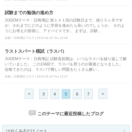
試験までの勉強の進め方
JUGEMテーマ：日商簿記 第１４１回の試験日まで、残り５ヶ月です
が、それまでにどのように学習を進めたら良いのでしょうか。 そのよ
うにお考えの皆様に、アドバイスです。 まずは、試験...
合格！日商簿記ブログ | 2015.06.18 Thu 12:49
ラストスパート模試（ラスパ）
JUGEMテーマ：日商簿記 試験直前期は、いつもラスパを繰り返して解
いていました。 この134回で、ラスパを買うのが最後となりました。
合格できたのは、ラスパで難しい問題をたくさん解い...
合格！日商簿記ブログ | 2015.06.18 Thu 12:47
<
>
3
4
5
6
7
このテーマに最近投稿したブログ
はやくみるだけノート