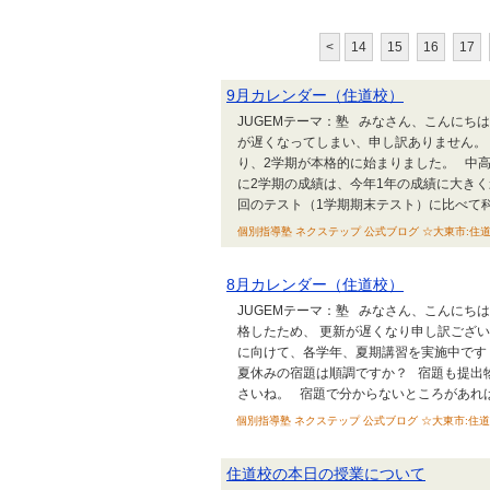
<
14
15
16
17
9月カレンダー（住道校）
JUGEMテーマ：塾 みなさん、こんにち
が遅くなってしまい、申し訳ありません。
り、2学期が本格的に始まりました。 中
に2学期の成績は、今年1年の成績に大きく
回のテスト（1学期期末テスト）に比べて科目
個別指導塾 ネクステップ 公式ブログ ☆大東市:住道校 ☆泉
8月カレンダー（住道校）
JUGEMテーマ：塾 みなさん、こんにち
格したため、 更新が遅くなり申し訳ござい
に向けて、各学年、夏期講習を実施中です
夏休みの宿題は順調ですか？ 宿題も提出
さいね。 宿題で分からないところがあれば.
個別指導塾 ネクステップ 公式ブログ ☆大東市:住道校 ☆泉
住道校の本日の授業について