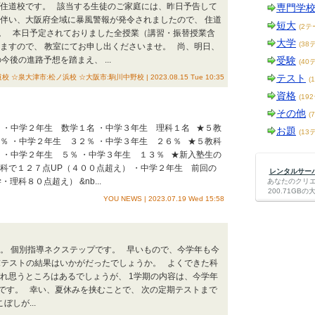
プ住道校です。 該当する生徒のご家庭には、昨日予告して
専門学
に伴い、大阪府全域に暴風警報が発令されましたので、 住道
短大
(2テ
。 本日予定されておりました全授業（講習・振替授業含
大学
(38
きますので、 教室にてお申し出くださいませ。 尚、明日、
今後の進路予想を踏まえ、 ...
受験
(40
テスト
大津市:松ノ浜校 ☆大阪市:駒川中野校 | 2023.08.15 Tue 10:35
(
資格
(19
その他
(
 ・中学２年生 数学１名 ・中学３年生 理科１名 ★５教
お題
(13
％ ・中学２年生 ３２％ ・中学３年生 ２６％ ★５教科
 ・中学２年生 ５％ ・中学３年生 １３％ ★新入塾生の
科で１２７点UP（４００点超え） ・中学２年生 前回の
レンタルサーバー
科８０点超え） &nb...
あなたのクリ
200.71G
YOU NEWS | 2023.07.19 Wed 15:58
は。 個別指導ネクステップです。 早いもので、今学年も今
末テストの結果はいかがだったでしょうか。 よくできた科
れ思うところはあるでしょうが、 1学期の内容は、今学年
です。 幸い、夏休みを挟むことで、 次の定期テストまで
しが...