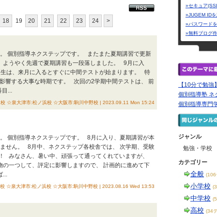
»セキュア(SS
»JUGEM I
18
19
20
21
22
23
24
>
»パスワード
»無料ブログ
は。 個別指導ネクステップです。 またまた夏期講習で更新
 ようやく先週で夏期講習も一段落しました。 9月に入
高生は、来月に入るとすぐに中間テストが始まります。 特
影響する大事な時期です。 次回の2学期中間テストは、 前
【10分で勉
...
個別指導塾 ネク
大津市:松ノ浜校 ☆大阪市:駒川中野校 | 2023.09.11 Mon 15:24
個別指導専門
ジャンル
は。 個別指導ネクステップです。 8月に入り、夏期講習が本
ません。 8月中、ネクステップ各校舎では、 次学期、受験
勉強・学校
！ みなさん、暑い中、頑張って通ってくれていますが、
カテゴリー
物の一つして、評定に影響しますので、 計画的に進めて下
全般
..
(10
小学校
大津市:松ノ浜校 ☆大阪市:駒川中野校 | 2023.08.16 Wed 13:53
(
中学校
(
高校
(34