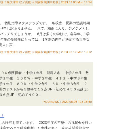
大津市:松ノ浜校 ☆大阪市:駒川中野校 | 2023.07.03 Mon 14:54
は。 個別指導ネクステップです。 各校舎、夏期の懇談時期
なり申し訳ありません。 さて、梅雨に入り、ジメジメとし
バッチリでしょうか。 6月は多くの学校で、各学年、1学
年生の受験生にとっては、 1学期の内申が決定する大事な
末に実...
大津市:松ノ浜校 ☆大阪市:駒川中野校 | 2023.06.12 Mon 19:12
 ★１００点獲得者 ・中学１年生 理科３名 ・中学３年生 数
中学１年生 １００％ ・中学２年生 ４１％ ・中学３年生
学１年生 ８０％ ・中学２年生 ６％ ・中学３年生 ２
前回のテストから５教科で１２点UP（初めて４５０点越え）
点UP（初めて４００...
YOU NEWS | 2023.06.06 Tue 15:50
た！
ちの許可を得ています。 2023年度の卒塾生の祝賀会を行い
校を決定するまで紆余曲折した生徒が多く、今の志望校決定の