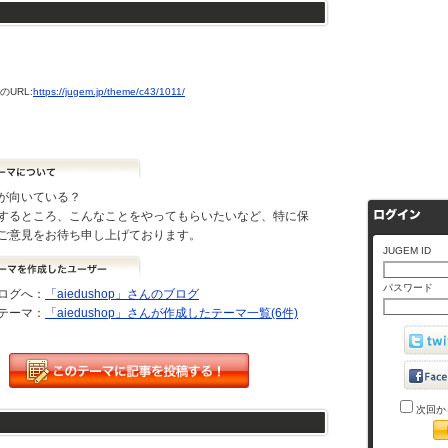
URL:
https://jugem.jp/theme/c43/1011/
が向いている？
するところ、こんなことをやってもらいたいなど、特に保
ご意見をお待ち申し上げております。
JUGEM ID
パスワード
ログへ：
「aiedushop」さんのブログ
テーマ：
「aiedushop」さんが作成したテーマ一覧(6件)
次回か