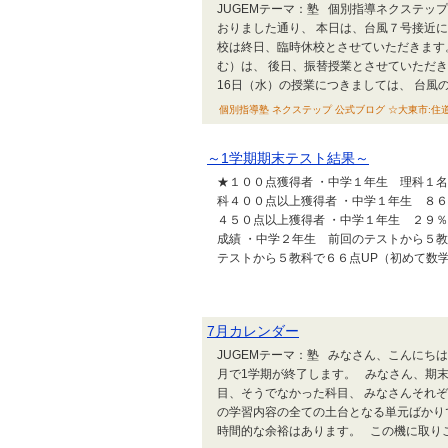
JUGEMテーマ：塾 個別指導ネクステッ
おりました通り、 本日は、台風７号接近
校は終日、臨時休校とさせていただきます
む）は、 後日、振替授業とさせていただ
16日（水）の授業につきましては、 台風の
個別指導塾 ネクステップ 公式ブログ ☆大東市:住道校 ☆泉
～1学期期末テスト結果～
★１００点獲得者 ・中学１年生 理科１名
科４００点以上獲得者 ・中学１年生 ８６
４５０点以上獲得者 ・中学１年生 ２９％
成績 ・中学２年生 前回のテストから５教
テストから５教科で６６点UP（初めて数学・理
7月カレンダー
JUGEMテーマ：塾 みなさん、こんにち
月で1学期が終了します。 みなさん、期
目、そうでなかった科目、 みなさんそれぞ
の学習内容の全ての土台となる単元ばかり
時間的な余裕はあります。 この機に取りこぼ