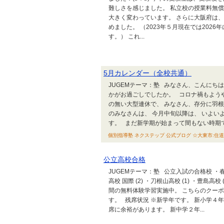
難しさを感じました。 私立校の授業料無
大きく変わっています。 さらに大阪府は
めました。 （2023年５月現在では202
す。） これ...
5月カレンダー（全校共通）
JUGEMテーマ：塾 みなさん、こんにち
かがお過ごしでしたか。 コロナ禍もよう
の無い大型連休で、 みなさん、存分に羽
のみなさんは、 今月中旬以降は、 いよ
す。 まだ新学期が始まって間もない時期です
個別指導塾 ネクステップ 公式ブログ ☆大東市:住道校 ☆泉
公立高校合格
JUGEMテーマ：塾 公立入試の合格校 ・春日丘高
高校 国際 (2) ・刀根山高校 (1) ・豊島高校 
間の無料体験学習実施中。 こちらのクー
す。 残席状況 ※新学年です。 新小学
席に余裕があります。 新中学２年...