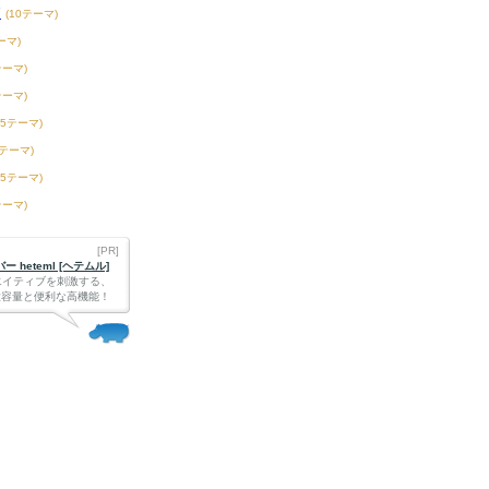
校
(10テーマ)
ーマ)
テーマ)
テーマ)
15テーマ)
2テーマ)
75テーマ)
テーマ)
[PR]
 heteml [ヘテムル]
エイティブを刺激する、
Bの大容量と便利な高機能！