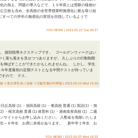
償化の加え、問題の導入などで、１０年前とは受験の様相が
、公立校も含め、全高校の全世帯授業料無償化に舵を取り始
6年にすべての学年の無償化の実現を目指しているようで
YOU NEWS | 2023.05.23 Tue 09:57
は。 個別指導ネクステップです。 ゴールデンウィークはい
やく落ち着きを見せつつありますが、 久しぶりの行動制限
根を伸ばすことができたかもしれませんね。 しかし、学生
いよ今年度最初の定期テストとなる中間テストが待っていま
ので、 テス...
大津市:松ノ浜校 ☆大阪市:駒川中野校 | 2023.05.10 Wed 16:33
校 (1) ・池田高校 (1) ・東高校 普通 (1) 英語(1) ・旭
(2) ・桜宮高校 普通 (1) 体育科 (1) ・港南造形高校 (1) 二週
ポンサイトからお申し込みください。 入塾金を免除いたしま
４年生～６年生 お席に余裕があります。 新中学１年生 お
YOU NEWS | 2023.04.05 Wed 16:52