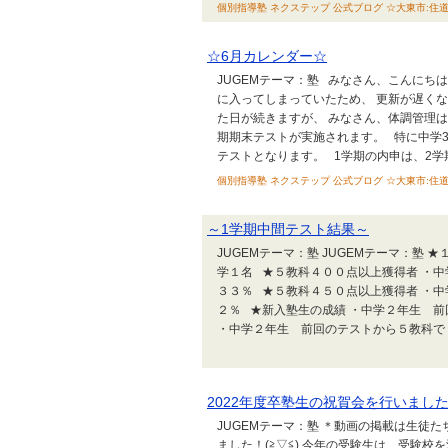
個別指導塾 ネクステップ 公式ブログ ☆大東市:住道校 ☆泉
☆6月カレンダー☆
JUGEMテーマ：塾 みなさん、こんにち
に入ってしまっていたため、 更新が遅く
た日が続きますが、 みなさん、体調管理は
期期末テストが実施されます。 特に中学3
テストとなります。 1学期の内申は、2学期
個別指導塾 ネクステップ 公式ブログ ☆大東市:住道校 ☆泉
～1学期中間テスト結果～
JUGEMテーマ：塾 JUGEMテーマ：塾
学１名 ★５教科４００点以上獲得者 ・
３３％ ★５教科４５０点以上獲得者 ・中
２％ ★新入塾生の成績 ・中学２年生 
・中学２年生 前回のテストから５教科で３６
2022年度卒塾生の祝賀会を行いまし
JUGEMテーマ：塾 ＊動画の掲載は生徒た
ました！(≧▽≦) 今年の受験生は、受験