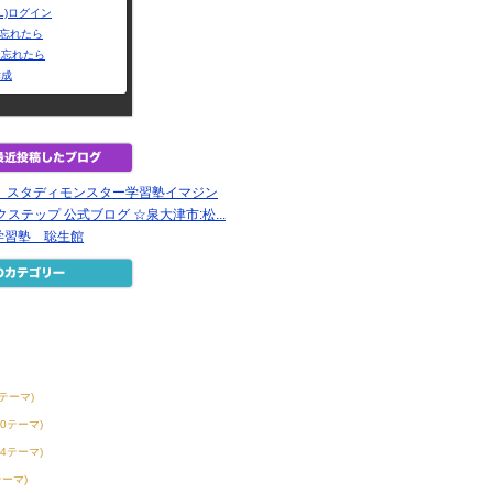
L)ログイン
Dを忘れたら
を忘れたら
作成
強】スタディモンスター学習塾イマジン
ステップ 公式ブログ ☆泉大津市:松...
学習塾 聡生館
6テーマ)
30テーマ)
54テーマ)
テーマ)