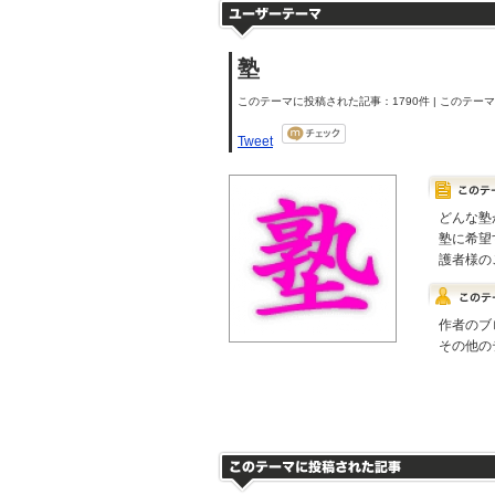
塾
このテーマに投稿された記事：1790件 | このテーマの
Tweet
どんな塾
塾に希望
護者様の
作者のブ
その他の