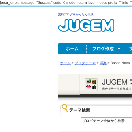
[pear_error: message="Success" code=0 mode=return level=notice prefix="" info=""
無料ブログをかんたん作成
ホーム
>
ブログテーマ
>
洋楽
>
Bossa Nova