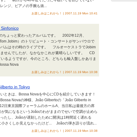
す。 制作から40年近くたった今聴いても古びていない
sのアレンジ、ピアノの手腕も抜...
お楽しみはこれから！ | 2007.11.19 Mon 10:41
 Sinfonico
 Jobimのちょっと変わったアルバムです。 2002年12月、
Jobim（Tom Jobim）のトリビュート・コンサートがサンパウロで
バムはその時のライブです。 フルオーケストラでJobim
いませんでしたが、なかなかこれが素晴らしいです。 CD
ているようですが、今のところ、どちらも輸入盤しかありま
sa Nova
お楽しみはこれから！ | 2007.11.19 Mon 10:38
ilberto in Tokyo
きは、Bossa Novaを中心にCDを紹介していきます！
Novaの神様、João Gilbertoの「João Gilberto in
年9月12日東京国際フォーラムのホールA、当日私は最後方の席
が気になるというJoãoのわがままのでせいで空調が止めら
ったし、Joãoが遅刻したために開演は1時間近く遅れる
小さくしか見えなかったけど... Joãoの弾き語りが流れ...
お楽しみはこれから！ | 2007.11.19 Mon 10:38