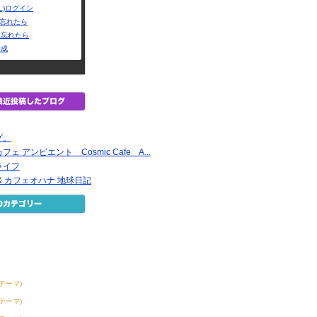
L)ログイン
Dを忘れたら
を忘れたら
作成
グ。
 アンビエント Cosmic Cafe A...
ライフ
& カフェオハナ 地球日記
1テーマ)
8テーマ)