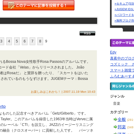
»セキュア(SS
»JUGEM I
»パスワード
»無料ブログ
3
4
5
6
7
8
9
Edy
真夜中のブロ
Bossa Nova女性歌手Rosa Passosのアルバムです。
コズミック カフェ
sのレコード会社「Velas」からリリースされました。 João
スマート雑貨
の後継者はRosaだ」 と賛辞を贈ったり、「スカートをはいた
ふろむあーす 
とあだ名されているのもうなずけます。JUGEMテーマ：Bossa
お楽しみはこれから！ | 2007.11.19 Mon 10:43
ジャンル
音楽
rto
カテゴリー
的なものした記念すべきアルバム「Getz/Gilberto」です。
 Tayler。このアルバムを録音した1963年当時はVerveに属
全般
(28
のレーベル「CTI」を設立し、JAZZのイージーリスニング
邦楽
(34
ICとの融合（クロスオーバー）に貢献した人です。 パーソネ