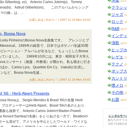
洋楽
(12
o Gilberto(g, vo)、Antonio Carlos Jobim(p)、Tommy
クラシ
Banana(ds)、Astrud Gilberto(vo)。 このアルバムからシング
の娘」は、...
ジャズ
(
お楽しみはこれから！ | 2007.11.19 Mon 10:43
ロック
(
R&B
(31
ão, Bossa Nova
インデ
a PinheiroのBossa Nova名曲集です。 アレンジとプ
演歌
(10
o Menescal。1989年の録音で、日本ではボサノバ生誕30周
ヒップ
ピレーション・アルバムが出るなど、ちょっとしたBossa
っていました。 1989年10月には、東京・昭和女子大学人
レゲエ
(
 Novaコンサート（後援：外務省）が開かれ、私も聴きに行き
テクノ
(
oのほか、Carlos Lyra、Quarteto Em Cy、Uakutiが出演し、
ポップ
、Bossa Nova生誕...
カント
お楽しみはこれから！ | 2007.11.19 Mon 10:42
懐メロ
(
その他
l '66 - Herb Alpert Presents
(
お題
vaは、Sergio Mendes & Brasil '66の名盤 Herb
(26
です。 プロデューサーはHerb Alpert。Brasil '66の名のとおり、
群で、Antonio Carlos JobimやBaden Powell、
ssa NovaやSambaの名曲）をとりあげる一方で、Beatlesや
レンタルサーバー
あなたのクリ
iのポピュラーも混ぜて、アメリカを中心としたワールド・ワイドな
200.71G