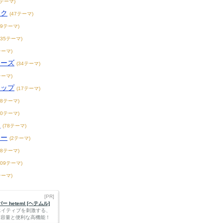
1テーマ)
ック
(47テーマ)
19テーマ)
235テーマ)
テーマ)
ィーズ
(34テーマ)
テーマ)
ホップ
(17テーマ)
18テーマ)
20テーマ)
ス
(78テーマ)
リー
(2テーマ)
18テーマ)
109テーマ)
テーマ)
[PR]
 heteml [ヘテムル]
エイティブを刺激する、
Bの大容量と便利な高機能！