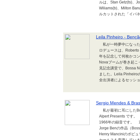
ルは、Stan Getz(ts)、Joã
Wiliams(b)、Milton 
ルカットされた「イパネマ
Leila Pinheiro - Benç
私が一時夢中になったLeil
ロデュースは、Robert
年を記念して何枚かコン
Novaブームが巻き起こ
見記念講堂で、Bossa
ました。Leila Pinheir
全出演者によるセッションなど
Sergio Mendes & Brasi
私が最初に耳にしたBossa No
Alpert Presents 
1966年の録音です。 選曲も抜
Jorge Benの作品（Bo
Henry Mancin