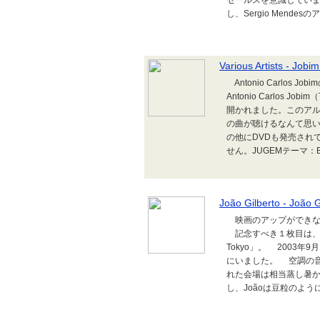
セールスを意識していま
し、Sergio Mende
Various Artists - Jobim
Antonio Carlos
Antonio Carlos 
開かれました。このアル
の曲が聴けるなんて思
の他にDVDも発売され
せん。JUGEMテーマ：Bos
João Gilberto - João G
映画のアップができないと
記念すべき１枚目は、Bossa 
Tokyo」。 2003
にいました。 空調の音
れた会場は相当蒸し暑か
し、Joãoは豆粒のように