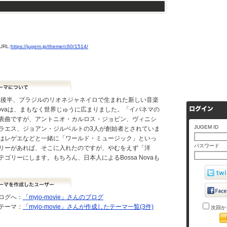
RL:
https://jugem.jp/theme/c60/1514/
年代後半、ブラジルのリオネジャネイロで生まれた新しい音楽
a Novaは、まもなく世界じゅうに広まりました。「イパネマの
表曲ですが、アントニオ・カルロス・ジョビン、ヴィニシ
JUGEM ID
ラエス、ジョアン・ジルベルトの3人が創始者とされていま
はレゲエなどと一緒に「ワールド・ミュージック」といっ
パスワード
リーがあれば、そこに入れたのですが、やむをえず「洋
テゴリーにします。もちろん、日本人によるBossa Novaも
。
ログへ：
「myjo-movie」さんのブログ
テーマ：
「myjo-movie」さんが作成したテーマ一覧(3件)
次回か