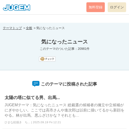
[pear_error: message="Success" code=0 mode=return level=notice
prefix="" info=""]
無料登録
ログイン
テーマトップ
全般
気になったニュース
気になったニュース
このテーマのついた記事：20981件
このテーマに投稿された記事
太陽の塔に似てる男、出馬...
JUGEMテーマ：気になったニュース 総裁選の候補者の擁立や立候補が
にぎやかしい。ここでは高市さんや進次郎は以前に描いてるから新顔を
やる。林が出馬、悪ふざけかな？それとも...
ひまな絵描き ち... | 2025.09.19 Fri 12:21