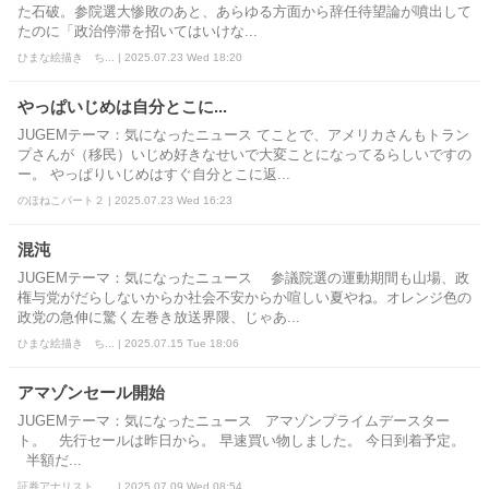
た石破。参院選大惨敗のあと、あらゆる方面から辞任待望論が噴出して
たのに「政治停滞を招いてはいけな...
ひまな絵描き ち... | 2025.07.23 Wed 18:20
やっぱいじめは自分とこに...
JUGEMテーマ：気になったニュース てことで、アメリカさんもトラン
プさんが（移民）いじめ好きなせいで大変ことになってるらしいですの
ー。 やっぱりいじめはすぐ自分とこに返...
のほねこパート２ | 2025.07.23 Wed 16:23
混沌
JUGEMテーマ：気になったニュース 参議院選の運動期間も山場、政
権与党がだらしないからか社会不安からか喧しい夏やね。オレンジ色の
政党の急伸に驚く左巻き放送界隈、じゃあ...
ひまな絵描き ち... | 2025.07.15 Tue 18:06
アマゾンセール開始
JUGEMテーマ：気になったニュース アマゾンプライムデースター
ト。 先行セールは昨日から。 早速買い物しました。 今日到着予定。
半額だ...
証券アナリスト ... | 2025.07.09 Wed 08:54