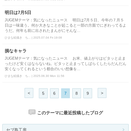
明日は7月5日
JUGEMテーマ：気になったニュース 明日は7月５日、今年の７月５
日は一味違う。何か大きなことが起こると一部の方面でにぎわってるよ
うだ。何年も前に出されたまんがにそんな...
ひまな絵描き ち... | 2025.07.04 Fri 19:08
損なキャラ
JUGEMテーマ：気になったニュース お米、値上がりはピタッと止ま
ったけど安くはならないね。ピタッと止まってしばらくしたらだんだん
安くなってくれるという都合のいい想像を...
ひまな絵描き ち... | 2025.06.30 Mon 11:56
<
>
5
6
7
8
9
このテーマに最近投稿したブログ
セブ島工房