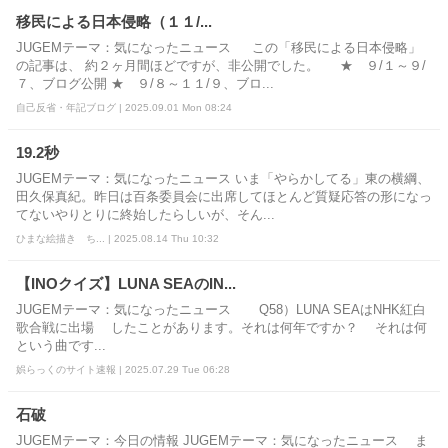
移民による日本侵略（１１/...
JUGEMテーマ：気になったニュース この「移民による日本侵略」
の記事は、 約２ヶ月間ほどですが、非公開でした。 ★ ９/１～９/
７、ブログ公開 ★ ９/８～１１/９、ブロ...
自己反省・年記ブログ | 2025.09.01 Mon 08:24
19.2秒
JUGEMテーマ：気になったニュース いま「やらかしてる」東の横綱、
田久保真紀。昨日は百条委員会に出席してほとんど質疑応答の形になっ
てないやりとりに終始したらしいが、そん...
ひまな絵描き ち... | 2025.08.14 Thu 10:32
【INOクイズ】LUNA SEAのIN...
JUGEMテーマ：気になったニュース Q58）LUNA SEAはNHK紅白
歌合戦に出場 したことがあります。それは何年ですか？ それは何
という曲です...
娯らっくのサイト速報 | 2025.07.29 Tue 06:28
石破
JUGEMテーマ：今日の情報 JUGEMテーマ：気になったニュース ま