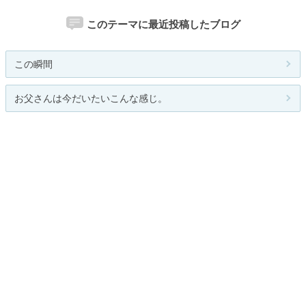
このテーマに最近投稿したブログ
この瞬間
お父さんは今だいたいこんな感じ。
秋田の山と医療
造形研ブログ（武蔵野美術学園造形...
酒と煙草と小説とギター 高槻弘壱
関連カテゴリー
創作
アート
広告・CM
インテリア・プロダクト