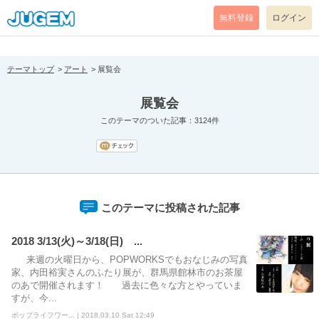
[pear_error: message="Success" code=0 mode=return level=notice
prefix="" info=""]
無料登録
ログイン
テーマトップ
アート
展覧会
展覧会
このテーマのついた記事：3124件
このテーマに投稿された記事
2018 3/13(火)～3/18(日) ...
来週の火曜日から、POPWORKSでもおなじみの写真
家、内田裕実さんのふたり展が、群馬県館林市のお茶屋
のあで開催されます！ 過去に色々な方とやっていま
すが、今...
ポップライフワー... | 2018.03.10 Sat 12:49