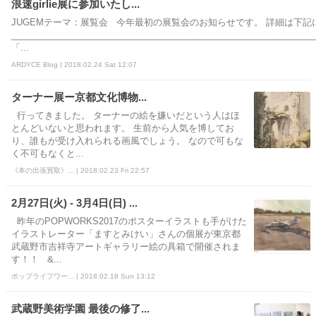
浪速girlie展に参加いたし...
JUGEMテーマ：展覧会 今年最初の展覧会のお知らせです。 詳細は下記
_____________________________________________________________
「...
ARDYCE Blog | 2018.02.24 Sat 12:07
ターナー展ー京都文化博物...
行ってきました。 ターナーの絵を嫌いだという人はほ
とんどいないと思われます。 生前から人気を博してお
り、誰もが受け入れられる画風でしょう。 なので可もな
く不可もなくと...
《本の出張買取》... | 2018.02.23 Fri 22:57
2月27日(火) - 3月4日(日) ...
昨年のPOPWORKS2017のポスターイラストも手がけた
イラストレーター「ますとみけい」さんの個展が東京都
武蔵野市吉祥寺アートギャラリー絵の具箱で開催されま
す！！ &...
ポップライフワー... | 2018.02.18 Sun 13:12
武蔵野美術学園 最後の修了...