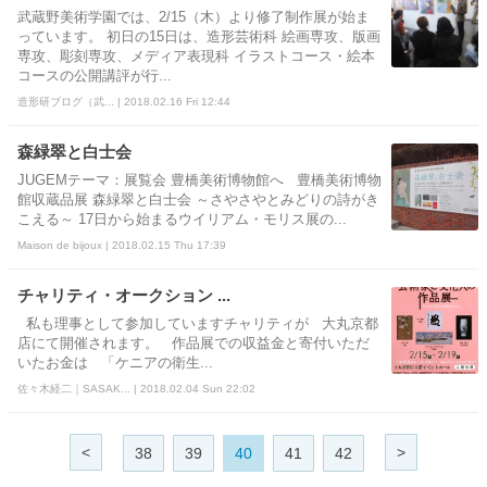
武蔵野美術学園では、2/15（木）より修了制作展が始ま
っています。 初日の15日は、造形芸術科 絵画専攻、版画
専攻、彫刻専攻、メディア表現科 イラストコース・絵本
コースの公開講評が行...
造形研ブログ（武... | 2018.02.16 Fri 12:44
森緑翠と白士会
JUGEMテーマ：展覧会 豊橋美術博物館へ 豊橋美術博物
館収蔵品展 森緑翠と白士会 ～さやさやとみどりの詩がき
こえる～ 17日から始まるウイリアム・モリス展の...
Maison de bijoux | 2018.02.15 Thu 17:39
チャリティ・オークション ...
私も理事として参加していますチャリティが 大丸京都
店にて開催されます。 作品展での収益金と寄付いただ
いたお金は 「ケニアの衛生...
佐々木経二｜SASAK... | 2018.02.04 Sun 22:02
<
>
38
39
40
41
42