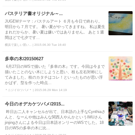
パステリア書オリジナル～...
JUGEMテーマ：パステルアート ６月も今日で終わり。
明日から７月です。 暑い夏がやってきますね。 私は夏生
まれだからか、暑い夏は嫌いではありません。 あと１週
間ほどで七夕です...
横浜で楽しい習い... | 2015.06.30 Tue 16:40
多幸の木/20150627
6月27日のWSで描いた『多幸の木』です。今回は今まで
描いたことのない木にしようと思い、枝も左右対称にし
てみました。枝のカタチはコレ！といったものが思い浮
かばず、型を作った時点...
＊ニジイロツバメ＊ | 2015.06.29 Mon 14:19
今日のオデカケツバメ/2015...
昨日お二人キャンセルが出て、日本語の上手なCynthiaさ
んと、なーんや他はみんな関西人やんかというIMUさん
jinjingさんによる今日は日本語オンリーのWSでした。18
日のWSの多幸の木に比...