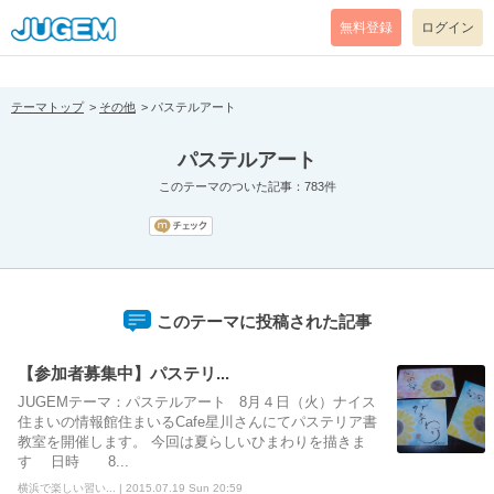
[pear_error: message="Success" code=0 mode=return level=notice
prefix="" info=""]
無料登録
ログイン
テーマトップ
その他
パステルアート
パステルアート
このテーマのついた記事：783件
このテーマに投稿された記事
【参加者募集中】パステリ...
JUGEMテーマ：パステルアート 8月４日（火）ナイス
住まいの情報館住まいるCafe星川さんにてパステリア書
教室を開催します。 今回は夏らしいひまわりを描きま
す 日時 8...
横浜で楽しい習い... | 2015.07.19 Sun 20:59