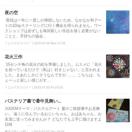
夜の空
普段は一年に一度しか帰国しないため、なかなか和アー
トの1Dayスクーリングに行く機会を得られません。ワー
クショップは必ずしも毎回新しい作品を描く必要がない
ことと、手持ちの協会...
＊ニジイロツバメ＊ | 2015.07.06 Mon 17:26
花火三作
15センチ角の花火の絵を準備しました。ムスメに「花火
を並べているだけで（私は）好きじゃない」と言われま
した。まあたしかにそうなんですが……。こちらは、ち
ょーっと寂しい感じがす...
＊ニジイロツバメ＊ | 2015.07.03 Fri 10:20
パステリア書で暑中見舞い...
JUGEMテーマ：パステルアート 夏のご挨拶暑中お見舞
い。 遠くに住んでいるおじいちゃん、おばあちゃん、お
友達に送ってみませんか？ どなたでも上手に描けますよ
日時 ...
横浜で楽しい習い... | 2015.07.02 Thu 19:54