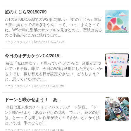
虹のくじら/20150709
7月のSTUDIO588でのWS用に描いた『虹のくじら』前日
の夜に描くって遅過ぎるやん！って、つっこまんとって
ね。WSの時に型紙のサンプルを見せるのに、型紙はある
のに作品がどこかに隠れて出て...
＊ニジイロツバメ＊ | 2015.07.12 Sun 01:40
今日のオデカケツバメ/2015...
毎回「私は雨女？」と思っていたところに、台風が近づ
いている予報。昨夕、今日のWSは延期にした方がいいか
も？でも、振り替える日が設定できない、どうしよう？
と、思っていたのです...
＊ニジイロツバメ＊ | 2015.07.11 Sat 05:28
ドーンと咲かせよう！ あ...
今日は互人多のチャリティパステルアート講座、「ドー
ンと咲かせよう！あなただけの花火」でした。花火の絵
は、とーっても楽しい作業が続くのですが、とにかく指
という指、手のひらが...
＊ニジイロツバメ＊ | 2015.07.11 Sat 04:04