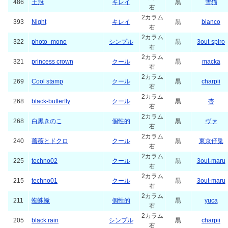
486
王冠
キレイ
黒
雪猫
右
2カラム
393
Night
キレイ
黒
bianco
右
2カラム
322
photo_mono
シンプル
黒
3out-spiro
右
2カラム
321
princess crown
クール
黒
macka
右
2カラム
269
Cool stamp
クール
黒
charpii
右
2カラム
268
black-butterfly
クール
黒
杏
右
2カラム
268
白黒きのこ
個性的
黒
ヴァ
右
2カラム
240
薔薇とドクロ
クール
黒
東京仔兎
右
2カラム
225
techno02
クール
黒
3out-maru
右
2カラム
215
techno01
クール
黒
3out-maru
右
2カラム
211
蜘蛛蠍
個性的
黒
yuca
右
2カラム
205
black rain
シンプル
黒
charpii
右