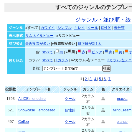
すべてのジャンルのテンプレ
ジャンル・並び順・絞
ジャンル
»すべて
|
カワイイ
|
シンプル
|
キレイ
|
クール
|
個性的
|
未分類
表示形式
サムネイルビュー
|
»リストビュー
並び替え
最近投票が多い
|
»投票数が多い
|
修正日が新しい
|
色:
すべて
|
白
|
»
黒
|
赤
|
ピンク
|
青
|
黄
|
オ
カラム:
すべて
|
1カラム
|
»2カラム-右メニュー
|
2カラム-左メ
絞り込み
名前:
|
1
|
2
|
3
|
4
|
5
|
6
|
7
| ...
投票数
テンプレート名
ジャンル
カラム
色
クリエイタ
2カラム
1793
ALICE monochro
クール
黒
macka
右
2カラム
521
Showcase embossed
個性的
黒
Mint Cream
右
2カラム
497
Coffee
クール
黒
bianco
右
2カラム