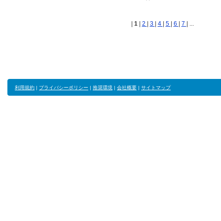
|
1
|
2
|
3
|
4
|
5
|
6
|
7
| ...
利用規約
|
プライバシーポリシー
|
推奨環境
|
会社概要
|
サイトマップ