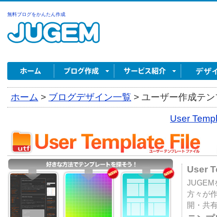
無料ブログをかんたん作成
ホーム
>
ブログデザイン一覧
>
ユーザー作成テンプ
User Tem
User 
JUGE
方々が
開・共