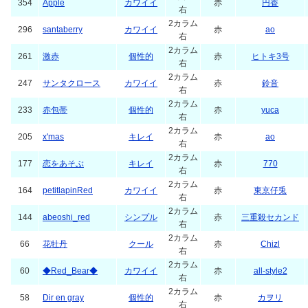
354
Apple
カワイイ
赤
円香
右
2カラム
296
santaberry
カワイイ
赤
ao
右
2カラム
261
激赤
個性的
赤
ヒトキ3号
右
2カラム
247
サンタクロース
カワイイ
赤
鈴音
右
2カラム
233
赤包帯
個性的
赤
yuca
右
2カラム
205
x'mas
キレイ
赤
ao
右
2カラム
177
恋をあそぶ
キレイ
赤
770
右
2カラム
164
petitlapinRed
カワイイ
赤
東京仔兎
右
2カラム
144
abeoshi_red
シンプル
赤
三重殺セカンド
右
2カラム
66
花牡丹
クール
赤
Chizl
右
2カラム
60
◆Red_Bear◆
カワイイ
赤
all-style2
右
2カラム
58
Dir en gray
個性的
赤
カヲリ
右