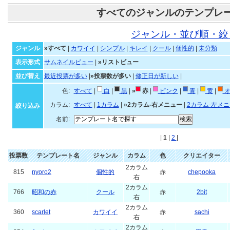
すべてのジャンルのテンプレ
ジャンル・並び順・絞
ジャンル
»すべて
|
カワイイ
|
シンプル
|
キレイ
|
クール
|
個性的
|
未分類
表示形式
サムネイルビュー
|
»リストビュー
並び替え
最近投票が多い
|
»投票数が多い
|
修正日が新しい
|
色:
すべて
|
白
|
黒
|
»
赤
|
ピンク
|
青
|
黄
|
オ
カラム:
すべて
|
1カラム
|
»2カラム-右メニュー
|
2カラム-左メ
絞り込み
名前:
|
1
|
2
|
投票数
テンプレート名
ジャンル
カラム
色
クリエイター
2カラム
815
nyoro2
個性的
赤
chepooka
右
2カラム
766
昭和の赤
クール
赤
2bit
右
2カラム
360
scarlet
カワイイ
赤
sachi
右
2カラム