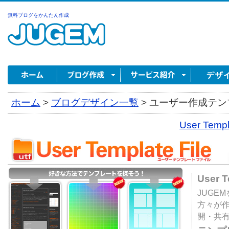
無料ブログをかんたん作成
ホーム
>
ブログデザイン一覧
>
ユーザー作成テンプ
User Tem
User 
JUGE
方々が
開・共